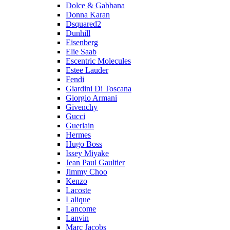
Dolce & Gabbana
Donna Karan
Dsquared2
Dunhill
Eisenberg
Elie Saab
Escentric Molecules
Estee Lauder
Fendi
Giardini Di Toscana
Giorgio Armani
Givenchy
Gucci
Guerlain
Hermes
Hugo Boss
Issey Miyake
Jean Paul Gaultier
Jimmy Choo
Kenzo
Lacoste
Lalique
Lancome
Lanvin
Marc Jacobs