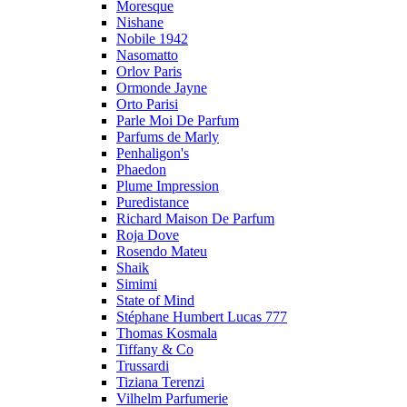
Moresque
Nishane
Nobile 1942
Nasomatto
Orlov Paris
Ormonde Jayne
Orto Parisi
Parle Moi De Parfum
Parfums de Marly
Penhaligon's
Phaedon
Plume Impression
Puredistance
Richard Maison De Parfum
Roja Dove
Rosendo Mateu
Shaik
Simimi
State of Mind
Stéphane Humbert Lucas 777
Thomas Kosmala
Tiffany & Co
Trussardi
Tiziana Terenzi
Vilhelm Parfumerie