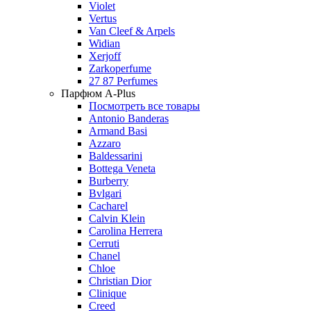
Violet
Vertus
Van Cleef & Arpels
Widian
Xerjoff
Zarkoperfume
27 87 Perfumes
Парфюм A-Plus
Посмотреть все товары
Antonio Banderas
Armand Basi
Azzaro
Baldessarini
Bottega Veneta
Burberry
Bvlgari
Cacharel
Calvin Klein
Carolina Herrera
Cerruti
Chanel
Chloe
Christian Dior
Clinique
Creed