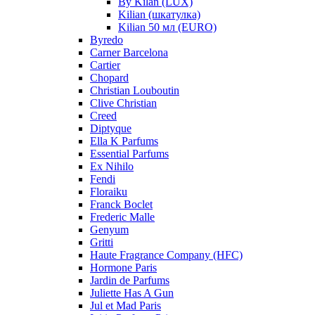
By Kilan (LUX)
Kilian (шкатулка)
Kilian 50 мл (EURO)
Byredo
Carner Barcelona
Cartier
Chopard
Christian Louboutin
Clive Christian
Creed
Diptyque
Ella K Parfums
Essential Parfums
Ex Nihilo
Fendi
Floraiku
Franck Boclet
Frederic Malle
Genyum
Gritti
Haute Fragrance Company (HFC)
Hormone Paris
Jardin de Parfums
Juliette Has A Gun
Jul et Mad Paris