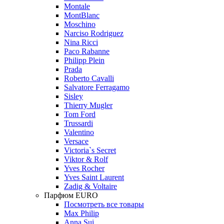
Montale
MontBlanc
Moschino
Narciso Rodriguez
Nina Ricci
Paco Rabanne
Philipp Plein
Prada
Roberto Cavalli
Salvatore Ferragamo
Sisley
Thierry Mugler
Tom Ford
Trussardi
Valentino
Versace
Victoria`s Secret
Viktor & Rolf
Yves Rocher
Yves Saint Laurent
Zadig & Voltaire
Парфюм EURO
Посмотреть все товары
Max Philip
Anna Sui