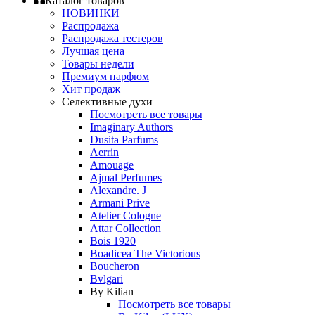
Каталог товаров
НОВИНКИ
Распродажа
Распродажа тестеров
Лучшая цена
Товары недели
Премиум парфюм
Хит продаж
Селективные духи
Посмотреть все товары
Imaginary Authors
Dusita Parfums
Aerrin
Amouage
Ajmal Perfumes
Alexandre. J
Armani Prive
Atelier Cologne
Attar Collection
Bois 1920
Boadicea The Victorious
Boucheron
Bvlgari
By Kilian
Посмотреть все товары