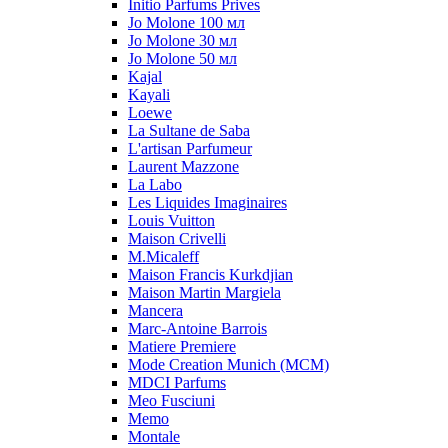
Initio Parfums Prives
Jo Molone 100 мл
Jo Molone 30 мл
Jo Molone 50 мл
Kajal
Kayali
Loewe
La Sultane de Saba
L'artisan Parfumeur
Laurent Mazzone
La Labo
Les Liquides Imaginaires
Louis Vuitton
Maison Crivelli
M.Micaleff
Maison Francis Kurkdjian
Maison Martin Margiela
Mancera
Marc-Antoine Barrois
Matiere Premiere
Mode Creation Munich (MCM)
MDCI Parfums
Meo Fusciuni
Memo
Montale