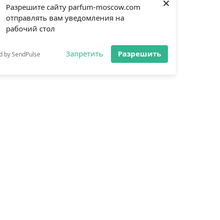
×
Разрешите сайту parfum-moscow.com
отправлять вам уведомления на
рабочий стол
Запретить
Разрешить
d by SendPulse