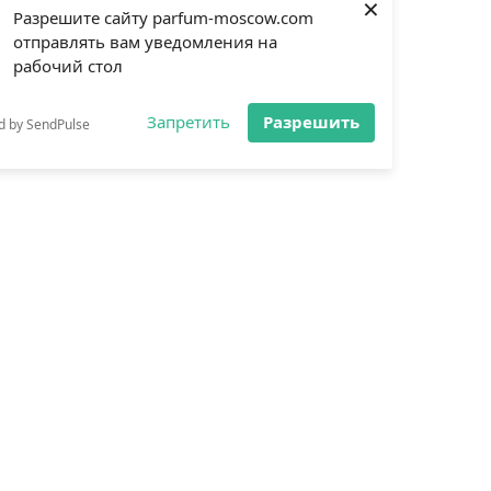
×
Разрешите сайту parfum-moscow.com
отправлять вам уведомления на
рабочий стол
Запретить
Разрешить
d by SendPulse