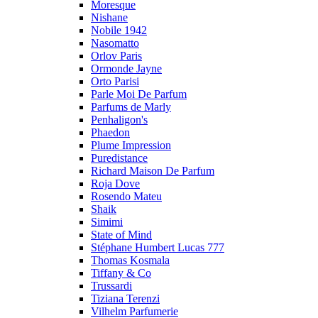
Moresque
Nishane
Nobile 1942
Nasomatto
Orlov Paris
Ormonde Jayne
Orto Parisi
Parle Moi De Parfum
Parfums de Marly
Penhaligon's
Phaedon
Plume Impression
Puredistance
Richard Maison De Parfum
Roja Dove
Rosendo Mateu
Shaik
Simimi
State of Mind
Stéphane Humbert Lucas 777
Thomas Kosmala
Tiffany & Co
Trussardi
Tiziana Terenzi
Vilhelm Parfumerie