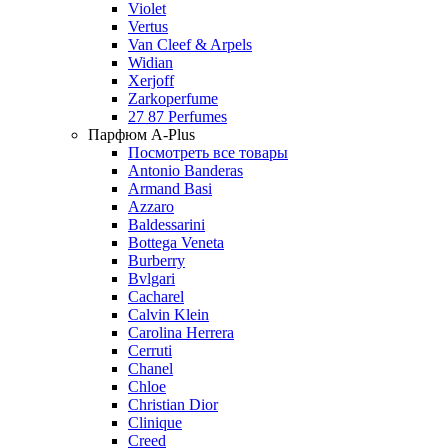
Violet
Vertus
Van Cleef & Arpels
Widian
Xerjoff
Zarkoperfume
27 87 Perfumes
Парфюм A-Plus
Посмотреть все товары
Antonio Banderas
Armand Basi
Azzaro
Baldessarini
Bottega Veneta
Burberry
Bvlgari
Cacharel
Calvin Klein
Carolina Herrera
Cerruti
Chanel
Chloe
Christian Dior
Clinique
Creed