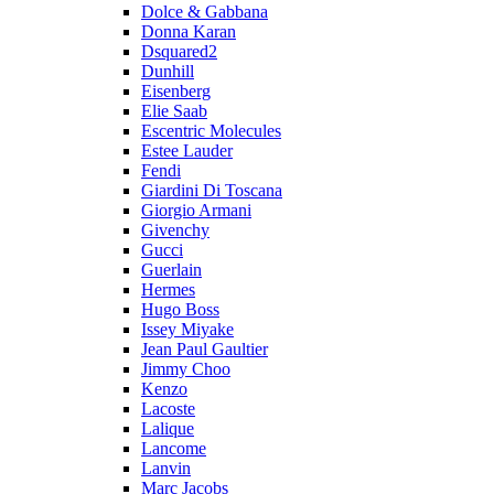
Dolce & Gabbana
Donna Karan
Dsquared2
Dunhill
Eisenberg
Elie Saab
Escentric Molecules
Estee Lauder
Fendi
Giardini Di Toscana
Giorgio Armani
Givenchy
Gucci
Guerlain
Hermes
Hugo Boss
Issey Miyake
Jean Paul Gaultier
Jimmy Choo
Kenzo
Lacoste
Lalique
Lancome
Lanvin
Marc Jacobs