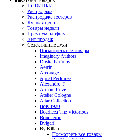
Каталог товаров
НОВИНКИ
Распродажа
Распродажа тестеров
Лучшая цена
Товары недели
Премиум парфюм
Хит продаж
Селективные духи
Посмотреть все товары
Imaginary Authors
Dusita Parfums
Aerrin
Amouage
Ajmal Perfumes
Alexandre. J
Armani Prive
Atelier Cologne
Attar Collection
Bois 1920
Boadicea The Victorious
Boucheron
Bvlgari
By Kilian
Посмотреть все товары