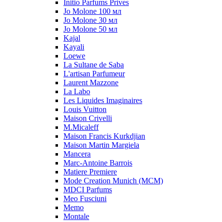
Initio Parfums Prives
Jo Molone 100 мл
Jo Molone 30 мл
Jo Molone 50 мл
Kajal
Kayali
Loewe
La Sultane de Saba
L'artisan Parfumeur
Laurent Mazzone
La Labo
Les Liquides Imaginaires
Louis Vuitton
Maison Crivelli
M.Micaleff
Maison Francis Kurkdjian
Maison Martin Margiela
Mancera
Marc-Antoine Barrois
Matiere Premiere
Mode Creation Munich (MCM)
MDCI Parfums
Meo Fusciuni
Memo
Montale