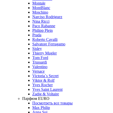
Montale
MontBlanc
Moschino
Narciso Rodriguez
Nina Ricci
Paco Rabanne
Philipp Plein
Prada
Roberto Cavalli
Salvatore Ferragamo
Sisley
Thierry Mugler
Tom Ford
Trussardi
Valentino
Versace
Victoria`s Secret
Viktor & Rolf
Yves Rocher
Yves Saint Laurent
Zadig & Voltaire
Парфюм EURO
Посмотреть все товары
Max Philip
Anna Sui