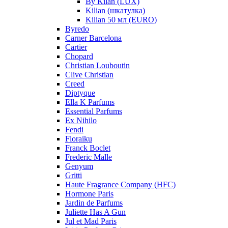
By Kilan (LUX)
Kilian (шкатулка)
Kilian 50 мл (EURO)
Byredo
Carner Barcelona
Cartier
Chopard
Christian Louboutin
Clive Christian
Creed
Diptyque
Ella K Parfums
Essential Parfums
Ex Nihilo
Fendi
Floraiku
Franck Boclet
Frederic Malle
Genyum
Gritti
Haute Fragrance Company (HFC)
Hormone Paris
Jardin de Parfums
Juliette Has A Gun
Jul et Mad Paris