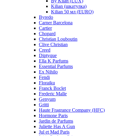
By Kilan (LUX)
Kilian (шкатулка)
Kilian 50 мл (EURO)
Byredo
Carner Barcelona
Cartier
Chopard
Christian Louboutin
Clive Christian
Creed
Diptyque
Ella K Parfums
Essential Parfums
Ex Nihilo
Fendi
Floraiku
Franck Boclet
Frederic Malle
Genyum
Gritti
Haute Fragrance Company (HFC)
Hormone Paris
Jardin de Parfums
Juliette Has A Gun
Jul et Mad Paris