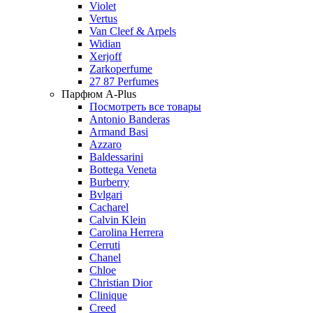
Violet
Vertus
Van Cleef & Arpels
Widian
Xerjoff
Zarkoperfume
27 87 Perfumes
Парфюм A-Plus
Посмотреть все товары
Antonio Banderas
Armand Basi
Azzaro
Baldessarini
Bottega Veneta
Burberry
Bvlgari
Cacharel
Calvin Klein
Carolina Herrera
Cerruti
Chanel
Chloe
Christian Dior
Clinique
Creed