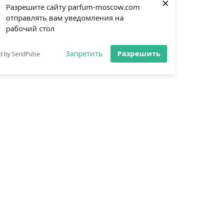
×
Разрешите сайту parfum-moscow.com
отправлять вам уведомления на
рабочий стол
Запретить
Разрешить
d by SendPulse