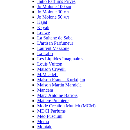
Initio Parfums Prives
Jo Molone 100 мл
Jo Molone 30 мл
Jo Molone 50 мл
Kajal
Kayali
Loewe
La Sultane de Saba
L'artisan Parfumeur
Laurent Mazzone
La Labo
Les Liquides Imaginaires
Louis Vuitton
Maison Crivelli
M.Micaleff
Maison Francis Kurkdjian
Maison Martin Margiela
Mancera
Marc-Antoine Barrois
Matiere Premiere
Mode Creation Munich (MCM)
MDCI Parfums
Meo Fusciuni
Memo
Montale