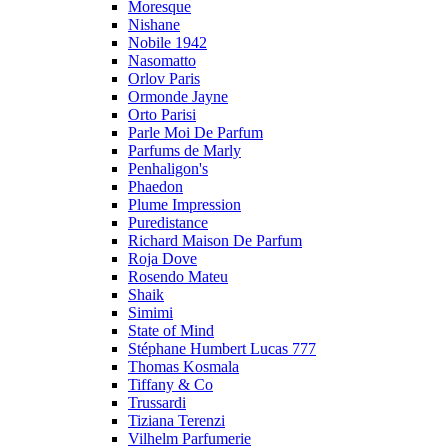
Moresque
Nishane
Nobile 1942
Nasomatto
Orlov Paris
Ormonde Jayne
Orto Parisi
Parle Moi De Parfum
Parfums de Marly
Penhaligon's
Phaedon
Plume Impression
Puredistance
Richard Maison De Parfum
Roja Dove
Rosendo Mateu
Shaik
Simimi
State of Mind
Stéphane Humbert Lucas 777
Thomas Kosmala
Tiffany & Co
Trussardi
Tiziana Terenzi
Vilhelm Parfumerie