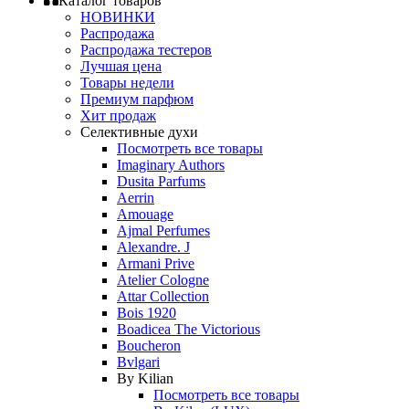
Каталог товаров
НОВИНКИ
Распродажа
Распродажа тестеров
Лучшая цена
Товары недели
Премиум парфюм
Хит продаж
Селективные духи
Посмотреть все товары
Imaginary Authors
Dusita Parfums
Aerrin
Amouage
Ajmal Perfumes
Alexandre. J
Armani Prive
Atelier Cologne
Attar Collection
Bois 1920
Boadicea The Victorious
Boucheron
Bvlgari
By Kilian
Посмотреть все товары