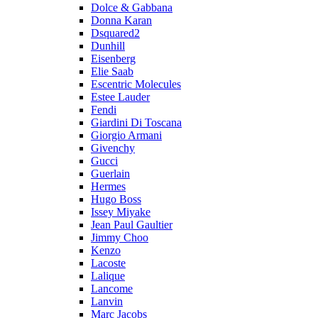
Dolce & Gabbana
Donna Karan
Dsquared2
Dunhill
Eisenberg
Elie Saab
Escentric Molecules
Estee Lauder
Fendi
Giardini Di Toscana
Giorgio Armani
Givenchy
Gucci
Guerlain
Hermes
Hugo Boss
Issey Miyake
Jean Paul Gaultier
Jimmy Choo
Kenzo
Lacoste
Lalique
Lancome
Lanvin
Marc Jacobs