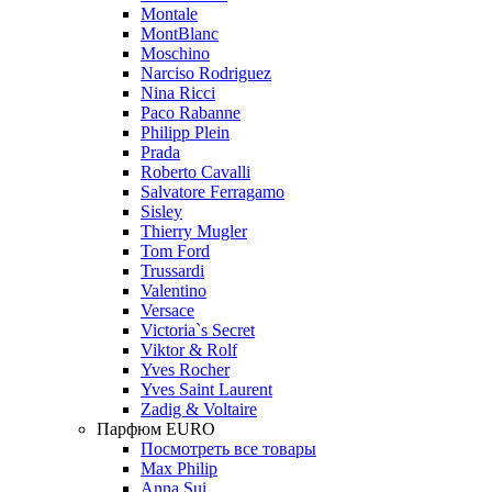
Montale
MontBlanc
Moschino
Narciso Rodriguez
Nina Ricci
Paco Rabanne
Philipp Plein
Prada
Roberto Cavalli
Salvatore Ferragamo
Sisley
Thierry Mugler
Tom Ford
Trussardi
Valentino
Versace
Victoria`s Secret
Viktor & Rolf
Yves Rocher
Yves Saint Laurent
Zadig & Voltaire
Парфюм EURO
Посмотреть все товары
Max Philip
Anna Sui