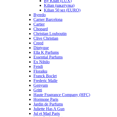
By Kilan (LUX)
Kilian (шкатулка)
Kilian 50 мл (EURO)
Byredo
Carner Barcelona
Cartier
Chopard
Christian Louboutin
Clive Christian
Creed
Diptyque
Ella K Parfums
Essential Parfums
Ex Nihilo
Fendi
Floraiku
Franck Boclet
Frederic Malle
Genyum
Gritti
Haute Fragrance Company (HFC)
Hormone Paris
Jardin de Parfums
Juliette Has A Gun
Jul et Mad Paris