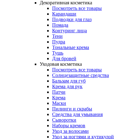
Декоративная косметика
Посмотреть все товары
Карандаши
Подводки для глаз
Помада
Контуринг лица
Тени
Пудра
Тональные крема
Тушь
Для бровей
Уходовая косметика
Посмотреть все товары
Солнцезащитные средства
Бальзам для губ
Крема для рук
Патчи
Крема
Маски
Пилинги и скрабы
Средства для умывания
Сыворотки
Наборы кремов
Уход за волосами
Уход за ногтями и кутикулой