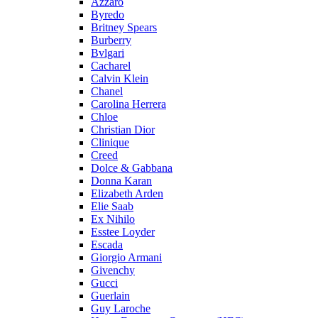
Azzaro
Byredo
Britney Spears
Burberry
Bvlgari
Cacharel
Calvin Klein
Chanel
Carolina Herrera
Chloe
Christian Dior
Clinique
Creed
Dolce & Gabbana
Donna Karan
Elizabeth Arden
Elie Saab
Ex Nihilo
Esstee Loyder
Escada
Giorgio Armani
Givenchy
Gucci
Guerlain
Guy Laroche