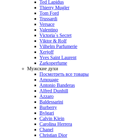
Ted Lapidus
Thierry Mugler
Tom Ford
Trussardi
Versace
Valentino
Victoria`s Secret
Viktor & Rolf
Vilhelm Parfumerie
Xerjoff
Yves Saint Laurent
Zarkoperfume
Мужские духи
Посмотреть все товары
Amouage
Antonio Banderas
Alfred Dunhill
Azzaro
Baldessarini
Burberry
Bvlgari
Calvin Klein
Carolina Herrera
Chanel
Christian Dior