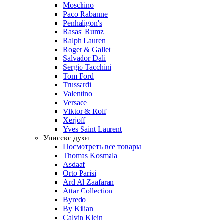
Moschino
Paco Rabanne
Penhaligon's
Rasasi Rumz
Ralph Lauren
Roger & Gallet
Salvador Dali
Sergio Tacchini
Tom Ford
Trussardi
Valentino
Versace
Viktor & Rolf
Xerjoff
Yves Saint Laurent
Унисекс духи
Посмотреть все товары
Thomas Kosmala
Asdaaf
Orto Parisi
Ard Al Zaafaran
Attar Collection
Byredo
By Kilian
Calvin Klein