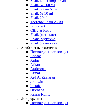
Shaik Don't Stop 50 мл
Shaik № 100 мл
Shaik 50 мл New
Shaik № 10 ml
Shaik 20ml
Тестеры Shaik 25 мл
Sevaverek
Clive & Keira
Shaik (женские)
Shaik (мужские)
Shaik (селектив)
Арабская парфюмерия
Посмотреть все товары
Asdaaf
Anfar
Afnan
Arabesque
Armaf
Ard Al Zaafaran
Johnwin
Lattafa
Orientica
Rasasi Rumz
Дезодоранты
Посмотреть все товары