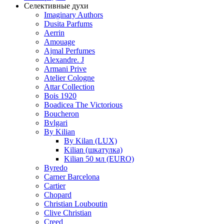
Селективные духи
Imaginary Authors
Dusita Parfums
Aerrin
Amouage
Ajmal Perfumes
Alexandre. J
Armani Prive
Atelier Cologne
Attar Collection
Bois 1920
Boadicea The Victorious
Boucheron
Bvlgari
By Kilian
By Kilan (LUX)
Kilian (шкатулка)
Kilian 50 мл (EURO)
Byredo
Carner Barcelona
Cartier
Chopard
Christian Louboutin
Clive Christian
Creed