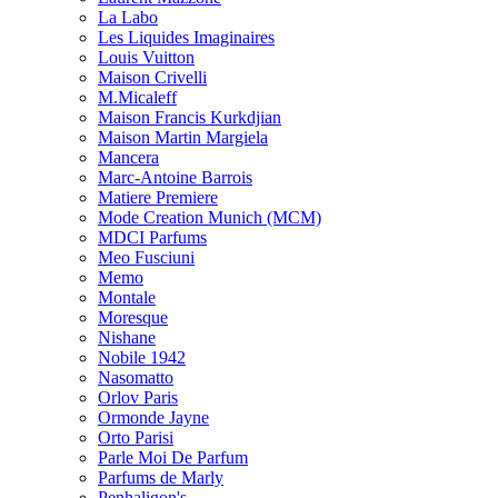
La Labo
Les Liquides Imaginaires
Louis Vuitton
Maison Crivelli
M.Micaleff
Maison Francis Kurkdjian
Maison Martin Margiela
Mancera
Marc-Antoine Barrois
Matiere Premiere
Mode Creation Munich (MCM)
MDCI Parfums
Meo Fusciuni
Memo
Montale
Moresque
Nishane
Nobile 1942
Nasomatto
Orlov Paris
Ormonde Jayne
Orto Parisi
Parle Moi De Parfum
Parfums de Marly
Penhaligon's