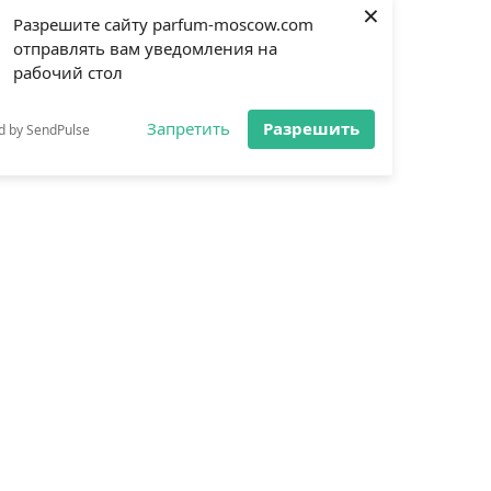
×
Разрешите сайту parfum-moscow.com
отправлять вам уведомления на
рабочий стол
Запретить
Разрешить
d by SendPulse