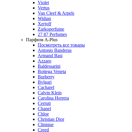
Violet
Vertus
Van Cleef & Arpels
Widian
Xerjoff
Zarkoperfume
27 87 Perfumes
Парфюм A-Plus
Посмотреть все товары
Antonio Banderas
Armand Basi
Azzaro
Baldessarini
Bottega Veneta
Burberry
Bvlgari
Cacharel
Calvin Klein
Carolina Herrera
Cerruti
Chanel
Chloe
Christian Dior
Clinique
Creed