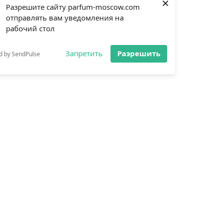
×
Разрешите сайту parfum-moscow.com
отправлять вам уведомления на
рабочий стол
Запретить
Разрешить
d by SendPulse