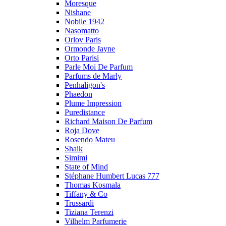
Moresque
Nishane
Nobile 1942
Nasomatto
Orlov Paris
Ormonde Jayne
Orto Parisi
Parle Moi De Parfum
Parfums de Marly
Penhaligon's
Phaedon
Plume Impression
Puredistance
Richard Maison De Parfum
Roja Dove
Rosendo Mateu
Shaik
Simimi
State of Mind
Stéphane Humbert Lucas 777
Thomas Kosmala
Tiffany & Co
Trussardi
Tiziana Terenzi
Vilhelm Parfumerie