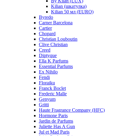
By Kilan (LUX)
Kilian (шкатулка)
Kilian 50 мл (EURO)
Byredo
Carner Barcelona
Cartier
Chopard
Christian Louboutin
Clive Christian
Creed
Diptyque
Ella K Parfums
Essential Parfums
Ex Nihilo
Fendi
Floraiku
Franck Boclet
Frederic Malle
Genyum
Gritti
Haute Fragrance Company (HFC)
Hormone Paris
Jardin de Parfums
Juliette Has A Gun
Jul et Mad Paris