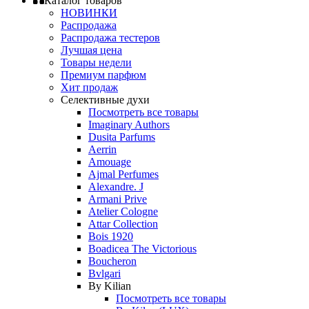
Каталог товаров
НОВИНКИ
Распродажа
Распродажа тестеров
Лучшая цена
Товары недели
Премиум парфюм
Хит продаж
Селективные духи
Посмотреть все товары
Imaginary Authors
Dusita Parfums
Aerrin
Amouage
Ajmal Perfumes
Alexandre. J
Armani Prive
Atelier Cologne
Attar Collection
Bois 1920
Boadicea The Victorious
Boucheron
Bvlgari
By Kilian
Посмотреть все товары