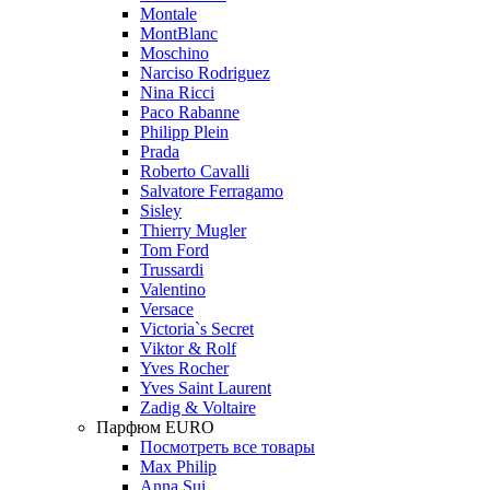
Montale
MontBlanc
Moschino
Narciso Rodriguez
Nina Ricci
Paco Rabanne
Philipp Plein
Prada
Roberto Cavalli
Salvatore Ferragamo
Sisley
Thierry Mugler
Tom Ford
Trussardi
Valentino
Versace
Victoria`s Secret
Viktor & Rolf
Yves Rocher
Yves Saint Laurent
Zadig & Voltaire
Парфюм EURO
Посмотреть все товары
Max Philip
Anna Sui