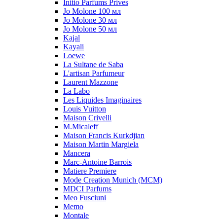
Initio Parfums Prives
Jo Molone 100 мл
Jo Molone 30 мл
Jo Molone 50 мл
Kajal
Kayali
Loewe
La Sultane de Saba
L'artisan Parfumeur
Laurent Mazzone
La Labo
Les Liquides Imaginaires
Louis Vuitton
Maison Crivelli
M.Micaleff
Maison Francis Kurkdjian
Maison Martin Margiela
Mancera
Marc-Antoine Barrois
Matiere Premiere
Mode Creation Munich (MCM)
MDCI Parfums
Meo Fusciuni
Memo
Montale