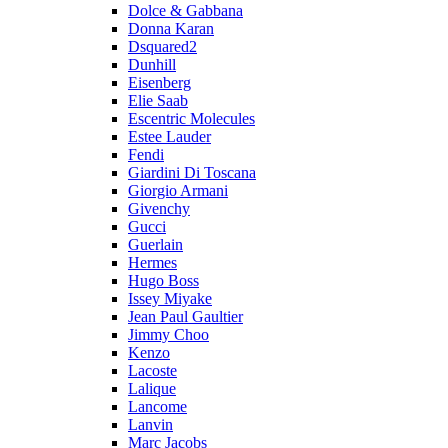
Dolce & Gabbana
Donna Karan
Dsquared2
Dunhill
Eisenberg
Elie Saab
Escentric Molecules
Estee Lauder
Fendi
Giardini Di Toscana
Giorgio Armani
Givenchy
Gucci
Guerlain
Hermes
Hugo Boss
Issey Miyake
Jean Paul Gaultier
Jimmy Choo
Kenzo
Lacoste
Lalique
Lancome
Lanvin
Marc Jacobs