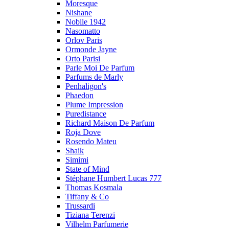
Moresque
Nishane
Nobile 1942
Nasomatto
Orlov Paris
Ormonde Jayne
Orto Parisi
Parle Moi De Parfum
Parfums de Marly
Penhaligon's
Phaedon
Plume Impression
Puredistance
Richard Maison De Parfum
Roja Dove
Rosendo Mateu
Shaik
Simimi
State of Mind
Stéphane Humbert Lucas 777
Thomas Kosmala
Tiffany & Co
Trussardi
Tiziana Terenzi
Vilhelm Parfumerie