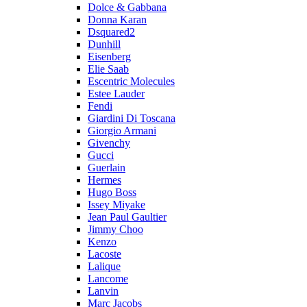
Dolce & Gabbana
Donna Karan
Dsquared2
Dunhill
Eisenberg
Elie Saab
Escentric Molecules
Estee Lauder
Fendi
Giardini Di Toscana
Giorgio Armani
Givenchy
Gucci
Guerlain
Hermes
Hugo Boss
Issey Miyake
Jean Paul Gaultier
Jimmy Choo
Kenzo
Lacoste
Lalique
Lancome
Lanvin
Marc Jacobs