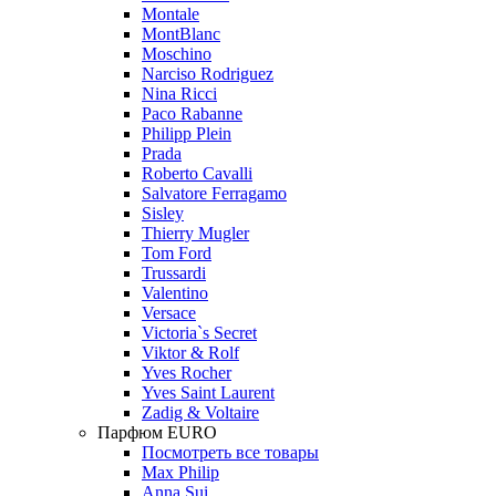
Montale
MontBlanc
Moschino
Narciso Rodriguez
Nina Ricci
Paco Rabanne
Philipp Plein
Prada
Roberto Cavalli
Salvatore Ferragamo
Sisley
Thierry Mugler
Tom Ford
Trussardi
Valentino
Versace
Victoria`s Secret
Viktor & Rolf
Yves Rocher
Yves Saint Laurent
Zadig & Voltaire
Парфюм EURO
Посмотреть все товары
Max Philip
Anna Sui