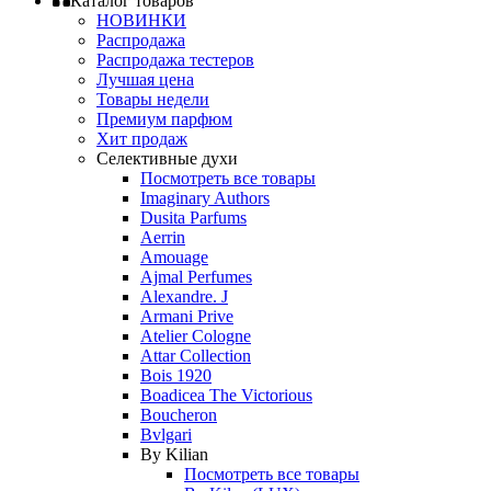
Каталог товаров
НОВИНКИ
Распродажа
Распродажа тестеров
Лучшая цена
Товары недели
Премиум парфюм
Хит продаж
Селективные духи
Посмотреть все товары
Imaginary Authors
Dusita Parfums
Aerrin
Amouage
Ajmal Perfumes
Alexandre. J
Armani Prive
Atelier Cologne
Attar Collection
Bois 1920
Boadicea The Victorious
Boucheron
Bvlgari
By Kilian
Посмотреть все товары