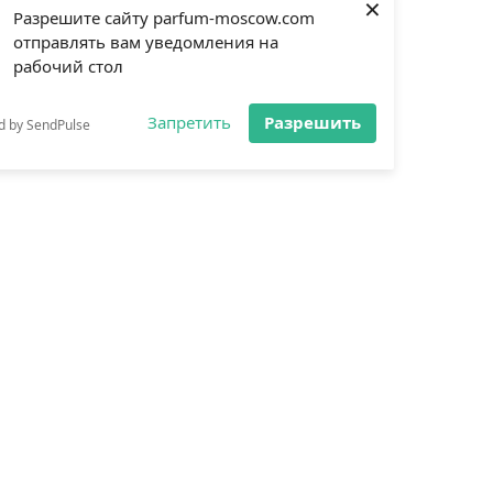
×
Разрешите сайту parfum-moscow.com
отправлять вам уведомления на
рабочий стол
Запретить
Разрешить
d by SendPulse