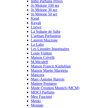
Initio Parfums Prives
Jo Molone 100 мл
Jo Molone 30 мл
Jo Molone 50 мл
Kajal
Kayali
Loewe
La Sultane de Saba
L'artisan Parfumeur
Laurent Mazzone
La Labo
Les Liquides Imaginaires
Louis Vuitton
Maison Crivelli
M.Micaleff
Maison Francis Kurkdjian
Maison Martin Margiela
Mancera
Marc-Antoine Barrois
Matiere Premiere
Mode Creation Munich (MCM)
MDCI Parfums
Meo Fusciuni
Memo
Montale