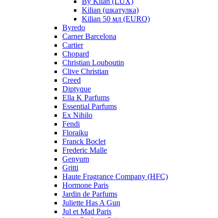
By Kilan (LUX)
Kilian (шкатулка)
Kilian 50 мл (EURO)
Byredo
Carner Barcelona
Cartier
Chopard
Christian Louboutin
Clive Christian
Creed
Diptyque
Ella K Parfums
Essential Parfums
Ex Nihilo
Fendi
Floraiku
Franck Boclet
Frederic Malle
Genyum
Gritti
Haute Fragrance Company (HFC)
Hormone Paris
Jardin de Parfums
Juliette Has A Gun
Jul et Mad Paris