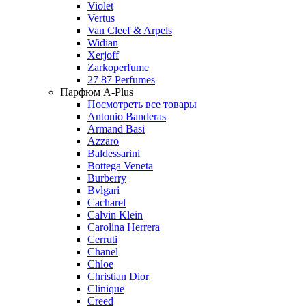
Violet
Vertus
Van Cleef & Arpels
Widian
Xerjoff
Zarkoperfume
27 87 Perfumes
Парфюм A-Plus
Посмотреть все товары
Antonio Banderas
Armand Basi
Azzaro
Baldessarini
Bottega Veneta
Burberry
Bvlgari
Cacharel
Calvin Klein
Carolina Herrera
Cerruti
Chanel
Chloe
Christian Dior
Clinique
Creed