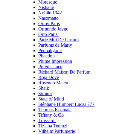
Moresque
Nishane
Nobile 1942
Nasomatto
Orlov Paris
Ormonde Jayne
Orto Parisi
Parle Moi De Parfum
Parfums de Marly
Penhaligon's
Phaedon
Plume Impression
Puredistance
Richard Maison De Parfum
Roja Dove
Rosendo Mateu
Shaik
Simimi
State of Mind
Stéphane Humbert Lucas 777
Thomas Kosmala
Tiffany & Co
Trussardi
Tiziana Terenzi
Vilhelm Parfumerie