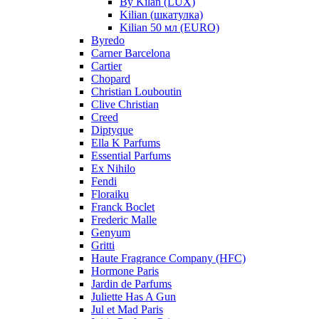
By Kilan (LUX)
Kilian (шкатулка)
Kilian 50 мл (EURO)
Byredo
Carner Barcelona
Cartier
Chopard
Christian Louboutin
Clive Christian
Creed
Diptyque
Ella K Parfums
Essential Parfums
Ex Nihilo
Fendi
Floraiku
Franck Boclet
Frederic Malle
Genyum
Gritti
Haute Fragrance Company (HFC)
Hormone Paris
Jardin de Parfums
Juliette Has A Gun
Jul et Mad Paris