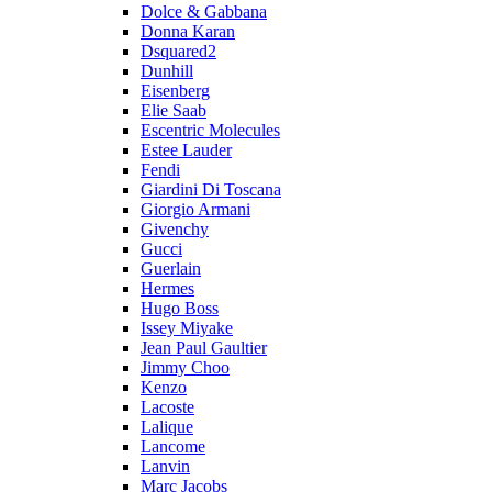
Dolce & Gabbana
Donna Karan
Dsquared2
Dunhill
Eisenberg
Elie Saab
Escentric Molecules
Estee Lauder
Fendi
Giardini Di Toscana
Giorgio Armani
Givenchy
Gucci
Guerlain
Hermes
Hugo Boss
Issey Miyake
Jean Paul Gaultier
Jimmy Choo
Kenzo
Lacoste
Lalique
Lancome
Lanvin
Marc Jacobs