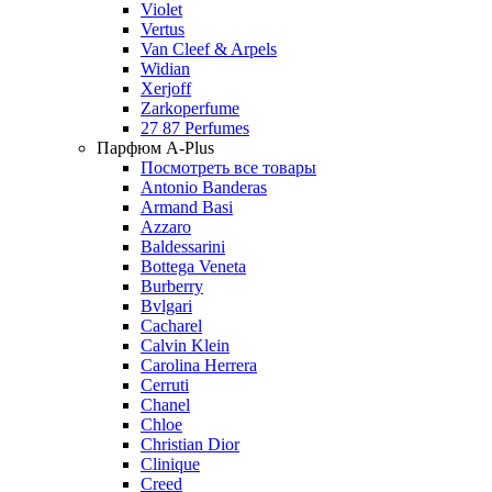
Violet
Vertus
Van Cleef & Arpels
Widian
Xerjoff
Zarkoperfume
27 87 Perfumes
Парфюм A-Plus
Посмотреть все товары
Antonio Banderas
Armand Basi
Azzaro
Baldessarini
Bottega Veneta
Burberry
Bvlgari
Cacharel
Calvin Klein
Carolina Herrera
Cerruti
Chanel
Chloe
Christian Dior
Clinique
Creed