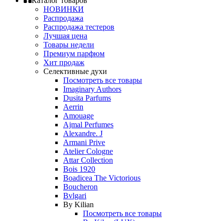
Каталог товаров
НОВИНКИ
Распродажа
Распродажа тестеров
Лучшая цена
Товары недели
Премиум парфюм
Хит продаж
Селективные духи
Посмотреть все товары
Imaginary Authors
Dusita Parfums
Aerrin
Amouage
Ajmal Perfumes
Alexandre. J
Armani Prive
Atelier Cologne
Attar Collection
Bois 1920
Boadicea The Victorious
Boucheron
Bvlgari
By Kilian
Посмотреть все товары