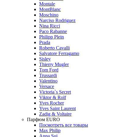
Montale
MontBlanc
Moschino
Narciso Rodriguez
Nina Ricci
Paco Rabanne
Philipp Plein
Prada
Roberto Cavalli
Salvatore Ferragamo
Sisley
Thierry Mugler
Tom Ford
Trussardi
Valentino
Versace
Victoria`s Secret
Viktor & Rolf
Yves Rocher
Yves Saint Laurent
Zadig & Voltaire
Парфюм EURO
Посмотреть все товары
Max Philip
Anna Sui