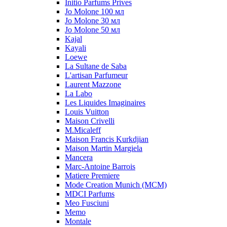
Initio Parfums Prives
Jo Molone 100 мл
Jo Molone 30 мл
Jo Molone 50 мл
Kajal
Kayali
Loewe
La Sultane de Saba
L'artisan Parfumeur
Laurent Mazzone
La Labo
Les Liquides Imaginaires
Louis Vuitton
Maison Crivelli
M.Micaleff
Maison Francis Kurkdjian
Maison Martin Margiela
Mancera
Marc-Antoine Barrois
Matiere Premiere
Mode Creation Munich (MCM)
MDCI Parfums
Meo Fusciuni
Memo
Montale