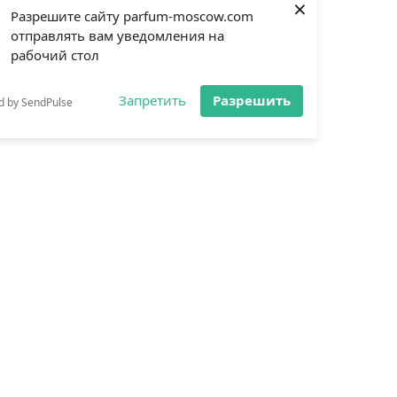
×
Разрешите сайту parfum-moscow.com
отправлять вам уведомления на
рабочий стол
Запретить
Разрешить
d by SendPulse