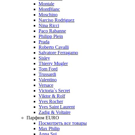
Montale
MontBlanc
Moschino
Narciso Rodriguez
Nina Ricci
Paco Rabanne
Philipp Plein
Prada
Roberto Cavalli
Salvatore Ferragamo
Sisley
Thierry Mugler
Tom Ford
Trussardi
Valentino
Versace
Victoria`s Secret
Viktor & Rolf
Yves Rocher
Yves Saint Laurent
Zadig & Voltaire
Парфюм EURO
Посмотреть все товары
Max Philip
Anna Sui