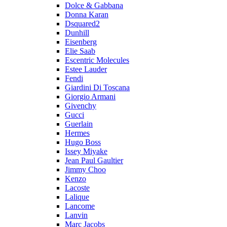
Dolce & Gabbana
Donna Karan
Dsquared2
Dunhill
Eisenberg
Elie Saab
Escentric Molecules
Estee Lauder
Fendi
Giardini Di Toscana
Giorgio Armani
Givenchy
Gucci
Guerlain
Hermes
Hugo Boss
Issey Miyake
Jean Paul Gaultier
Jimmy Choo
Kenzo
Lacoste
Lalique
Lancome
Lanvin
Marc Jacobs