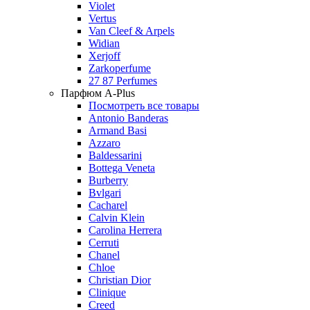
Violet
Vertus
Van Cleef & Arpels
Widian
Xerjoff
Zarkoperfume
27 87 Perfumes
Парфюм A-Plus
Посмотреть все товары
Antonio Banderas
Armand Basi
Azzaro
Baldessarini
Bottega Veneta
Burberry
Bvlgari
Cacharel
Calvin Klein
Carolina Herrera
Cerruti
Chanel
Chloe
Christian Dior
Clinique
Creed