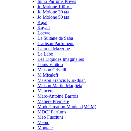
Initio Parfums Prives
Jo Molone 100 мл
Jo Molone 30 мл
Jo Molone 50 мл
Kajal
Kayali
Loewe
La Sultane de Saba
L'artisan Parfumeur
Laurent Mazzone
La Labo
Les Liquides Imaginaires
Louis Vuitton
Maison Crivelli
M.Micaleff
Maison Francis Kurkdjian
Maison Martin Margiela
Mancera
Marc-Antoine Barrois
Matiere Premiere
Mode Creation Munich (MCM)
MDCI Parfums
Meo Fusciuni
Memo
Montale