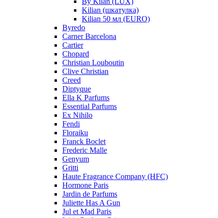
By Kilan (LUX)
Kilian (шкатулка)
Kilian 50 мл (EURO)
Byredo
Carner Barcelona
Cartier
Chopard
Christian Louboutin
Clive Christian
Creed
Diptyque
Ella K Parfums
Essential Parfums
Ex Nihilo
Fendi
Floraiku
Franck Boclet
Frederic Malle
Genyum
Gritti
Haute Fragrance Company (HFC)
Hormone Paris
Jardin de Parfums
Juliette Has A Gun
Jul et Mad Paris