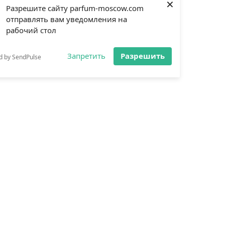
×
Разрешите сайту parfum-moscow.com
отправлять вам уведомления на
рабочий стол
Запретить
Разрешить
d by SendPulse