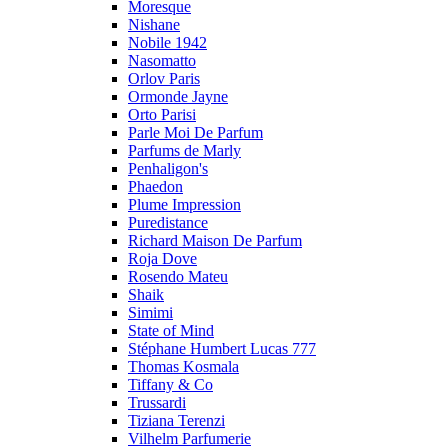
Moresque
Nishane
Nobile 1942
Nasomatto
Orlov Paris
Ormonde Jayne
Orto Parisi
Parle Moi De Parfum
Parfums de Marly
Penhaligon's
Phaedon
Plume Impression
Puredistance
Richard Maison De Parfum
Roja Dove
Rosendo Mateu
Shaik
Simimi
State of Mind
Stéphane Humbert Lucas 777
Thomas Kosmala
Tiffany & Co
Trussardi
Tiziana Terenzi
Vilhelm Parfumerie