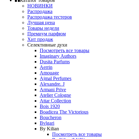
Каталог товаров
НОВИНКИ
Распродажа
Распродажа тестеров
Лучшая цена
Товары недели
Премиум парфюм
Хит продаж
Селективные духи
Посмотреть все товары
Imaginary Authors
Dusita Parfums
Aerrin
Amouage
Ajmal Perfumes
Alexandre. J
Armani Prive
Atelier Cologne
Attar Collection
Bois 1920
Boadicea The Victorious
Boucheron
Bvlgari
By Kilian
Посмотреть все товары