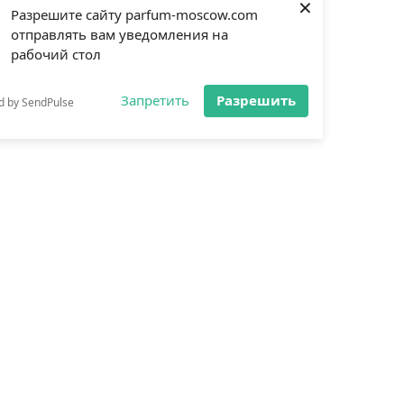
×
Разрешите сайту parfum-moscow.com
отправлять вам уведомления на
рабочий стол
Запретить
Разрешить
d by SendPulse