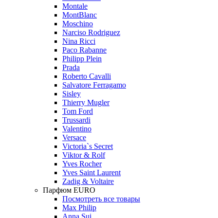
Montale
MontBlanc
Moschino
Narciso Rodriguez
Nina Ricci
Paco Rabanne
Philipp Plein
Prada
Roberto Cavalli
Salvatore Ferragamo
Sisley
Thierry Mugler
Tom Ford
Trussardi
Valentino
Versace
Victoria`s Secret
Viktor & Rolf
Yves Rocher
Yves Saint Laurent
Zadig & Voltaire
Парфюм EURO
Посмотреть все товары
Max Philip
Anna Sui