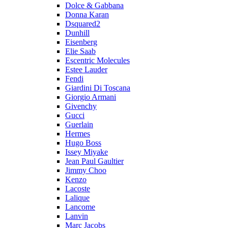
Dolce & Gabbana
Donna Karan
Dsquared2
Dunhill
Eisenberg
Elie Saab
Escentric Molecules
Estee Lauder
Fendi
Giardini Di Toscana
Giorgio Armani
Givenchy
Gucci
Guerlain
Hermes
Hugo Boss
Issey Miyake
Jean Paul Gaultier
Jimmy Choo
Kenzo
Lacoste
Lalique
Lancome
Lanvin
Marc Jacobs