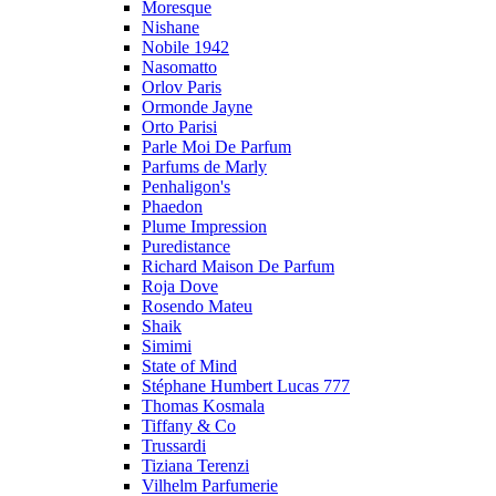
Moresque
Nishane
Nobile 1942
Nasomatto
Orlov Paris
Ormonde Jayne
Orto Parisi
Parle Moi De Parfum
Parfums de Marly
Penhaligon's
Phaedon
Plume Impression
Puredistance
Richard Maison De Parfum
Roja Dove
Rosendo Mateu
Shaik
Simimi
State of Mind
Stéphane Humbert Lucas 777
Thomas Kosmala
Tiffany & Co
Trussardi
Tiziana Terenzi
Vilhelm Parfumerie