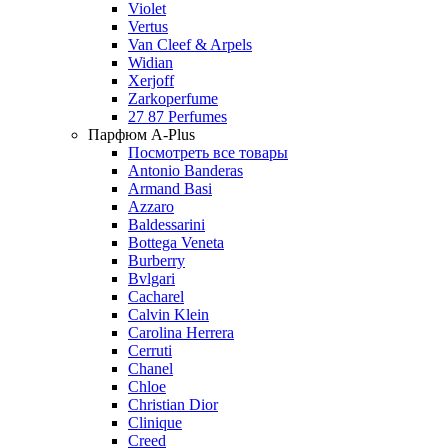
Violet
Vertus
Van Cleef & Arpels
Widian
Xerjoff
Zarkoperfume
27 87 Perfumes
Парфюм A-Plus
Посмотреть все товары
Antonio Banderas
Armand Basi
Azzaro
Baldessarini
Bottega Veneta
Burberry
Bvlgari
Cacharel
Calvin Klein
Carolina Herrera
Cerruti
Chanel
Chloe
Christian Dior
Clinique
Creed