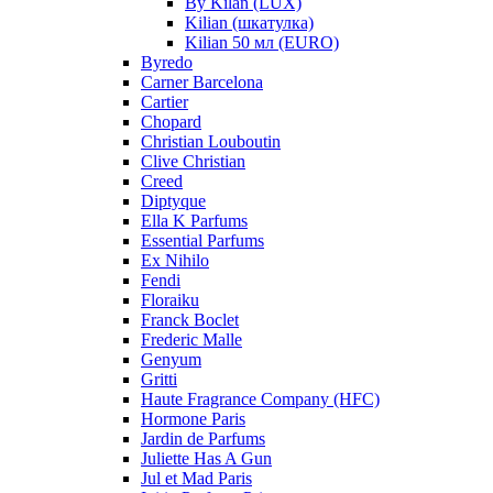
By Kilan (LUX)
Kilian (шкатулка)
Kilian 50 мл (EURO)
Byredo
Carner Barcelona
Cartier
Chopard
Christian Louboutin
Clive Christian
Creed
Diptyque
Ella K Parfums
Essential Parfums
Ex Nihilo
Fendi
Floraiku
Franck Boclet
Frederic Malle
Genyum
Gritti
Haute Fragrance Company (HFC)
Hormone Paris
Jardin de Parfums
Juliette Has A Gun
Jul et Mad Paris