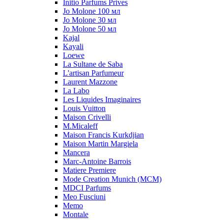
Initio Parfums Prives
Jo Molone 100 мл
Jo Molone 30 мл
Jo Molone 50 мл
Kajal
Kayali
Loewe
La Sultane de Saba
L'artisan Parfumeur
Laurent Mazzone
La Labo
Les Liquides Imaginaires
Louis Vuitton
Maison Crivelli
M.Micaleff
Maison Francis Kurkdjian
Maison Martin Margiela
Mancera
Marc-Antoine Barrois
Matiere Premiere
Mode Creation Munich (MCM)
MDCI Parfums
Meo Fusciuni
Memo
Montale