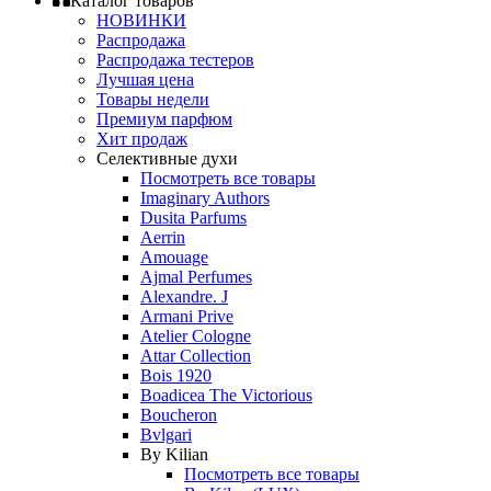
Каталог товаров
НОВИНКИ
Распродажа
Распродажа тестеров
Лучшая цена
Товары недели
Премиум парфюм
Хит продаж
Селективные духи
Посмотреть все товары
Imaginary Authors
Dusita Parfums
Aerrin
Amouage
Ajmal Perfumes
Alexandre. J
Armani Prive
Atelier Cologne
Attar Collection
Bois 1920
Boadicea The Victorious
Boucheron
Bvlgari
By Kilian
Посмотреть все товары