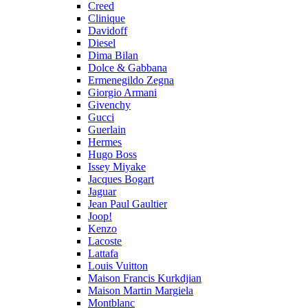
Creed
Clinique
Davidoff
Diesel
Dima Bilan
Dolce & Gabbana
Ermenegildo Zegna
Giorgio Armani
Givenchy
Gucci
Guerlain
Hermes
Hugo Boss
Issey Miyake
Jacques Bogart
Jaguar
Jean Paul Gaultier
Joop!
Kenzo
Lacoste
Lattafa
Louis Vuitton
Maison Francis Kurkdjian
Maison Martin Margiela
Montblanc