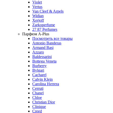
Violet
Vertus
Van Cleef & Arpels
Widian
Xerjoff
Zarkoperfume
27 87 Perfumes
Парфюм A-Plus
Посмотреть все товары
Antonio Banderas
Armand Basi
Azzaro
Baldessarini
Bottega Veneta
Burberry
Bvlgari
Cacharel
Calvin Klein
Carolina Herrera
Cerruti
Chanel
Chloe
Christian Dior
Clinique
Creed