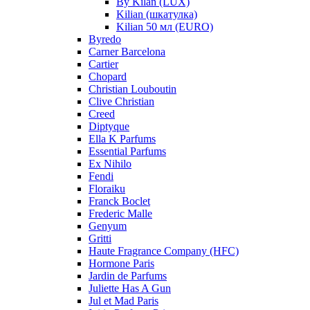
By Kilan (LUX)
Kilian (шкатулка)
Kilian 50 мл (EURO)
Byredo
Carner Barcelona
Cartier
Chopard
Christian Louboutin
Clive Christian
Creed
Diptyque
Ella K Parfums
Essential Parfums
Ex Nihilo
Fendi
Floraiku
Franck Boclet
Frederic Malle
Genyum
Gritti
Haute Fragrance Company (HFC)
Hormone Paris
Jardin de Parfums
Juliette Has A Gun
Jul et Mad Paris