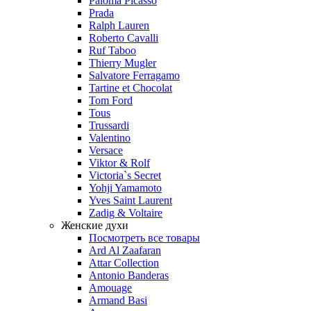
Paloma Picasso
Prada
Ralph Lauren
Roberto Cavalli
Ruf Taboo
Thierry Mugler
Salvatore Ferragamo
Tartine et Chocolat
Tom Ford
Tous
Trussardi
Valentino
Versace
Viktor & Rolf
Victoria`s Secret
Yohji Yamamoto
Yves Saint Laurent
Zadig & Voltaire
Женские духи
Посмотреть все товары
Ard Al Zaafaran
Attar Collection
Antonio Banderas
Amouage
Armand Basi