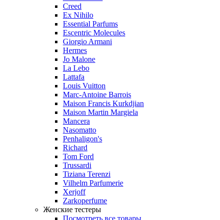
Creed
Ex Nihilo
Essential Parfums
Escentric Molecules
Giorgio Armani
Hermes
Jo Malone
La Lebo
Lattafa
Louis Vuitton
Marc-Antoine Barrois
Maison Francis Kurkdjian
Maison Martin Margiela
Mancera
Nasomatto
Penhaligon's
Richard
Tom Ford
Trussardi
Tiziana Terenzi
Vilhelm Parfumerie
Xerjoff
Zarkoperfume
Женские тестеры
Посмотреть все товары