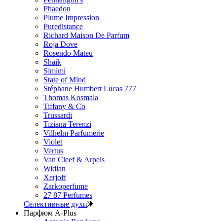
Phaedon
Plume Impression
Puredistance
Richard Maison De Parfum
Roja Dove
Rosendo Mateu
Shaik
Simimi
State of Mind
Stéphane Humbert Lucas 777
Thomas Kosmala
Tiffany & Co
Trussardi
Tiziana Terenzi
Vilhelm Parfumerie
Violet
Vertus
Van Cleef & Arpels
Widian
Xerjoff
Zarkoperfume
27 87 Perfumes
Селективные духи
Парфюм A-Plus