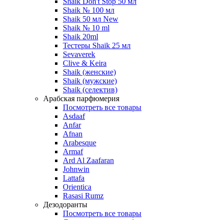
Shaik Don't Stop 50 мл
Shaik № 100 мл
Shaik 50 мл New
Shaik № 10 ml
Shaik 20ml
Тестеры Shaik 25 мл
Sevaverek
Clive & Keira
Shaik (женские)
Shaik (мужские)
Shaik (селектив)
Арабская парфюмерия
Посмотреть все товары
Asdaaf
Anfar
Afnan
Arabesque
Armaf
Ard Al Zaafaran
Johnwin
Lattafa
Orientica
Rasasi Rumz
Дезодоранты
Посмотреть все товары