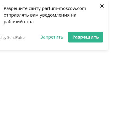
×
Разрешите сайту parfum-moscow.com
отправлять вам уведомления на
рабочий стол
Запретить
Разрешить
d by SendPulse