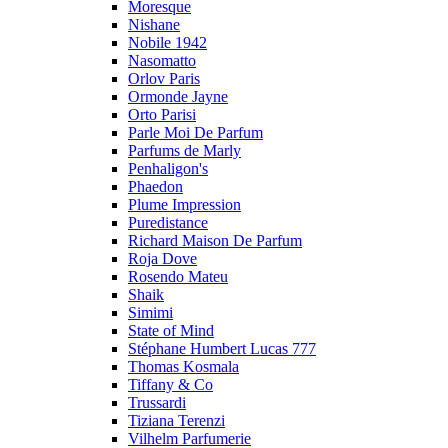
Moresque
Nishane
Nobile 1942
Nasomatto
Orlov Paris
Ormonde Jayne
Orto Parisi
Parle Moi De Parfum
Parfums de Marly
Penhaligon's
Phaedon
Plume Impression
Puredistance
Richard Maison De Parfum
Roja Dove
Rosendo Mateu
Shaik
Simimi
State of Mind
Stéphane Humbert Lucas 777
Thomas Kosmala
Tiffany & Co
Trussardi
Tiziana Terenzi
Vilhelm Parfumerie