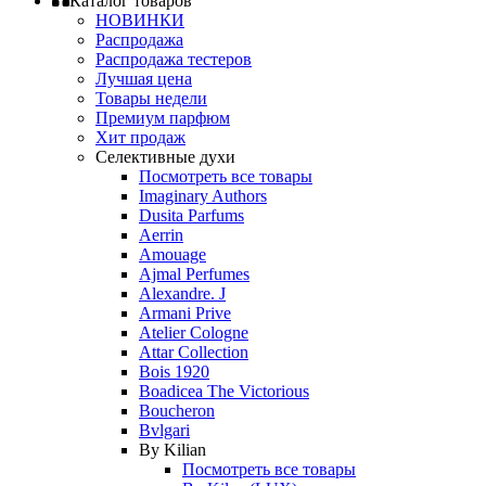
Каталог товаров
НОВИНКИ
Распродажа
Распродажа тестеров
Лучшая цена
Товары недели
Премиум парфюм
Хит продаж
Селективные духи
Посмотреть все товары
Imaginary Authors
Dusita Parfums
Aerrin
Amouage
Ajmal Perfumes
Alexandre. J
Armani Prive
Atelier Cologne
Attar Collection
Bois 1920
Boadicea The Victorious
Boucheron
Bvlgari
By Kilian
Посмотреть все товары