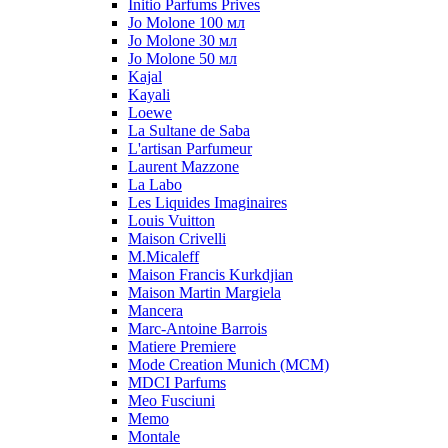
Initio Parfums Prives
Jo Molone 100 мл
Jo Molone 30 мл
Jo Molone 50 мл
Kajal
Kayali
Loewe
La Sultane de Saba
L'artisan Parfumeur
Laurent Mazzone
La Labo
Les Liquides Imaginaires
Louis Vuitton
Maison Crivelli
M.Micaleff
Maison Francis Kurkdjian
Maison Martin Margiela
Mancera
Marc-Antoine Barrois
Matiere Premiere
Mode Creation Munich (MCM)
MDCI Parfums
Meo Fusciuni
Memo
Montale