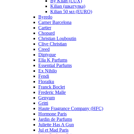
By Kilan (LUX)
Kilian (шкатулка)
Kilian 50 мл (EURO)
Byredo
Carner Barcelona
Cartier
Chopard
Christian Louboutin
Clive Christian
Creed
Diptyque
Ella K Parfums
Essential Parfums
Ex Nihilo
Fendi
Floraiku
Franck Boclet
Frederic Malle
Genyum
Gritti
Haute Fragrance Company (HFC)
Hormone Paris
Jardin de Parfums
Juliette Has A Gun
Jul et Mad Paris