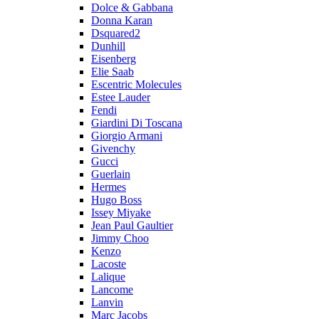
Dolce & Gabbana
Donna Karan
Dsquared2
Dunhill
Eisenberg
Elie Saab
Escentric Molecules
Estee Lauder
Fendi
Giardini Di Toscana
Giorgio Armani
Givenchy
Gucci
Guerlain
Hermes
Hugo Boss
Issey Miyake
Jean Paul Gaultier
Jimmy Choo
Kenzo
Lacoste
Lalique
Lancome
Lanvin
Marc Jacobs