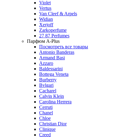
Violet
Vertus
Van Cleef & Arpels
Widian
Xerjoff
Zarkoperfume
27 87 Perfumes
Парфюм A-Plus
Посмотреть все товары
Antonio Banderas
Armand Basi
Azzaro
Baldessarini
Bottega Veneta
Burberry
Bvlgari
Cacharel
Calvin Klein
Carolina Herrera
Cerruti
Chanel
Chloe
Christian Dior
Clinique
Creed