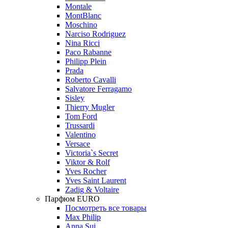
Montale
MontBlanc
Moschino
Narciso Rodriguez
Nina Ricci
Paco Rabanne
Philipp Plein
Prada
Roberto Cavalli
Salvatore Ferragamo
Sisley
Thierry Mugler
Tom Ford
Trussardi
Valentino
Versace
Victoria`s Secret
Viktor & Rolf
Yves Rocher
Yves Saint Laurent
Zadig & Voltaire
Парфюм EURO
Посмотреть все товары
Max Philip
Anna Sui