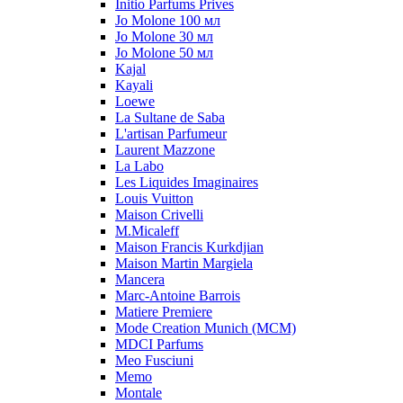
Initio Parfums Prives
Jo Molone 100 мл
Jo Molone 30 мл
Jo Molone 50 мл
Kajal
Kayali
Loewe
La Sultane de Saba
L'artisan Parfumeur
Laurent Mazzone
La Labo
Les Liquides Imaginaires
Louis Vuitton
Maison Crivelli
M.Micaleff
Maison Francis Kurkdjian
Maison Martin Margiela
Mancera
Marc-Antoine Barrois
Matiere Premiere
Mode Creation Munich (MCM)
MDCI Parfums
Meo Fusciuni
Memo
Montale