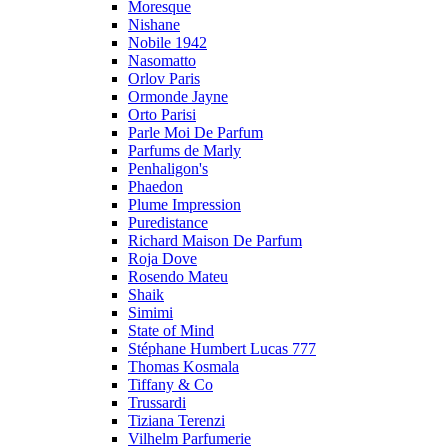
Moresque
Nishane
Nobile 1942
Nasomatto
Orlov Paris
Ormonde Jayne
Orto Parisi
Parle Moi De Parfum
Parfums de Marly
Penhaligon's
Phaedon
Plume Impression
Puredistance
Richard Maison De Parfum
Roja Dove
Rosendo Mateu
Shaik
Simimi
State of Mind
Stéphane Humbert Lucas 777
Thomas Kosmala
Tiffany & Co
Trussardi
Tiziana Terenzi
Vilhelm Parfumerie