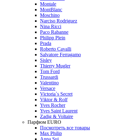
Montale
MontBlanc
Moschino
Narciso Rodriguez
Nina Ricci
Paco Rabanne
Philipp Plein
Prada
Roberto Cavalli
Salvatore Ferragamo
Sisley
Thierry Mugler
Tom Ford
Trussardi
Valentino
Versace
Victoria`s Secret
Viktor & Rolf
Yves Rocher
Yves Saint Laurent
Zadig & Voltaire
Парфюм EURO
Посмотреть все товары
Max Philip
Anna Sui