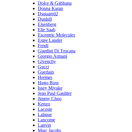
Dolce & Gabbana
Donna Karan
Dsquared2
Dunhill
Eisenberg
Elie Saab
Escentric Molecules
Estee Lauder
Fendi
Giardini Di Toscana
Giorgio Armani
Givenchy
Gucci
Guerlain
Hermes
Hugo Boss
Issey Miyake
Jean Paul Gaultier
Jimmy Choo
Kenzo
Lacoste
Lalique
Lancome
Lanvin
Marc Jacobs