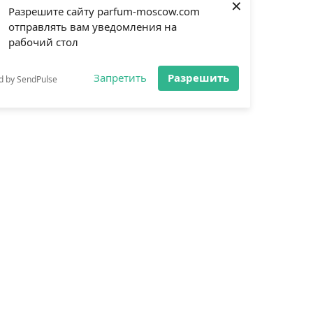
×
Разрешите сайту parfum-moscow.com
отправлять вам уведомления на
рабочий стол
Запретить
Разрешить
d by SendPulse