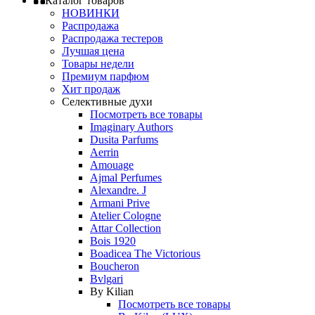
Каталог товаров
НОВИНКИ
Распродажа
Распродажа тестеров
Лучшая цена
Товары недели
Премиум парфюм
Хит продаж
Селективные духи
Посмотреть все товары
Imaginary Authors
Dusita Parfums
Aerrin
Amouage
Ajmal Perfumes
Alexandre. J
Armani Prive
Atelier Cologne
Attar Collection
Bois 1920
Boadicea The Victorious
Boucheron
Bvlgari
By Kilian
Посмотреть все товары