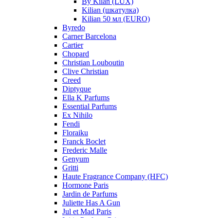
By Kilan (LUX)
Kilian (шкатулка)
Kilian 50 мл (EURO)
Byredo
Carner Barcelona
Cartier
Chopard
Christian Louboutin
Clive Christian
Creed
Diptyque
Ella K Parfums
Essential Parfums
Ex Nihilo
Fendi
Floraiku
Franck Boclet
Frederic Malle
Genyum
Gritti
Haute Fragrance Company (HFC)
Hormone Paris
Jardin de Parfums
Juliette Has A Gun
Jul et Mad Paris