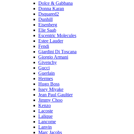
Dolce & Gabbana
Donna Karan
Dsquared2
Dunhill
Eisenberg
Elie Saab
Escentric Molecules
Estee Lauder
Fendi
Giardini Di Toscana
Giorgio Armani
Givenchy
Gucci
Guerlain
Hermes
Hugo Boss
Issey Miyake
Jean Paul Gaultier
Jimmy Choo
Kenzo
Lacoste
Lalique
Lancome
Lanvin
Marc Jacobs