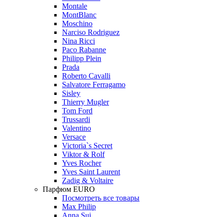
Montale
MontBlanc
Moschino
Narciso Rodriguez
Nina Ricci
Paco Rabanne
Philipp Plein
Prada
Roberto Cavalli
Salvatore Ferragamo
Sisley
Thierry Mugler
Tom Ford
Trussardi
Valentino
Versace
Victoria`s Secret
Viktor & Rolf
Yves Rocher
Yves Saint Laurent
Zadig & Voltaire
Парфюм EURO
Посмотреть все товары
Max Philip
Anna Sui