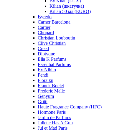
By Kilan (LUX)
Kilian (шкатулка)
Kilian 50 мл (EURO)
Byredo
Carner Barcelona
Cartier
Chopard
Christian Louboutin
Clive Christian
Creed
Diptyque
Ella K Parfums
Essential Parfums
Ex Nihilo
Fendi
Floraiku
Franck Boclet
Frederic Malle
Genyum
Gritti
Haute Fragrance Company (HFC)
Hormone Paris
Jardin de Parfums
Juliette Has A Gun
Jul et Mad Paris