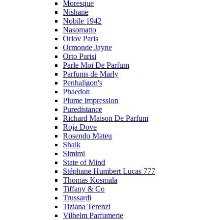
Moresque
Nishane
Nobile 1942
Nasomatto
Orlov Paris
Ormonde Jayne
Orto Parisi
Parle Moi De Parfum
Parfums de Marly
Penhaligon's
Phaedon
Plume Impression
Puredistance
Richard Maison De Parfum
Roja Dove
Rosendo Mateu
Shaik
Simimi
State of Mind
Stéphane Humbert Lucas 777
Thomas Kosmala
Tiffany & Co
Trussardi
Tiziana Terenzi
Vilhelm Parfumerie