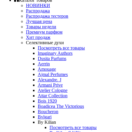
Каталог товаров
НОВИНКИ
Распродажа
Распродажа тестеров
Лучшая цена
Товары недели
Премиум парфюм
Хит продаж
Селективные духи
Посмотреть все товары
Imaginary Authors
Dusita Parfums
Aerrin
Amouage
Ajmal Perfumes
Alexandre. J
Armani Prive
Atelier Cologne
Attar Collection
Bois 1920
Boadicea The Victorious
Boucheron
Bvlgari
By Kilian
Посмотреть все товары