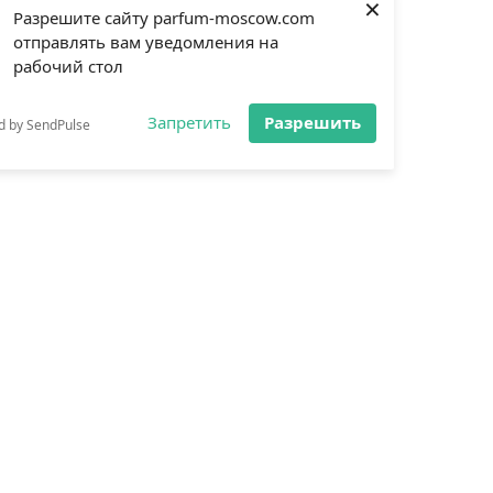
×
Разрешите сайту parfum-moscow.com
отправлять вам уведомления на
рабочий стол
Запретить
Разрешить
d by SendPulse