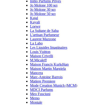
Initio Parfums Prives
Jo Molone 100 мл
Jo Molone 30 мл
Jo Molone 50 мл
Kajal
Kayali
Loewe
La Sultane de Saba
L'artisan Parfumeur
Laurent Mazzone
La Labo
Les Liquides Imaginaires
Louis Vuitton
Maison Crivelli
M.Micaleff
Maison Francis Kurkdjian
Maison Martin Margiela
Mancera
Marc-Antoine Barrois
Matiere Premiere
Mode Creation Munich (MCM)
MDCI Parfums
Meo Fusciuni
Memo
Montale