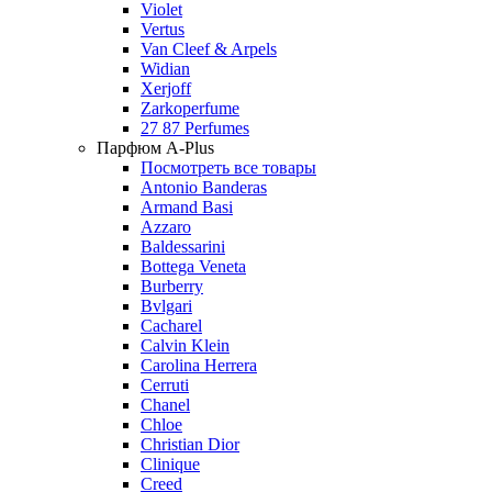
Violet
Vertus
Van Cleef & Arpels
Widian
Xerjoff
Zarkoperfume
27 87 Perfumes
Парфюм A-Plus
Посмотреть все товары
Antonio Banderas
Armand Basi
Azzaro
Baldessarini
Bottega Veneta
Burberry
Bvlgari
Cacharel
Calvin Klein
Carolina Herrera
Cerruti
Chanel
Chloe
Christian Dior
Clinique
Creed