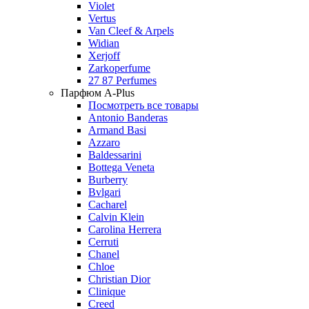
Violet
Vertus
Van Cleef & Arpels
Widian
Xerjoff
Zarkoperfume
27 87 Perfumes
Парфюм A-Plus
Посмотреть все товары
Antonio Banderas
Armand Basi
Azzaro
Baldessarini
Bottega Veneta
Burberry
Bvlgari
Cacharel
Calvin Klein
Carolina Herrera
Cerruti
Chanel
Chloe
Christian Dior
Clinique
Creed