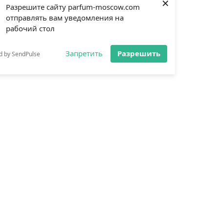
×
Разрешите сайту parfum-moscow.com
отправлять вам уведомления на
рабочий стол
Запретить
Разрешить
d by SendPulse