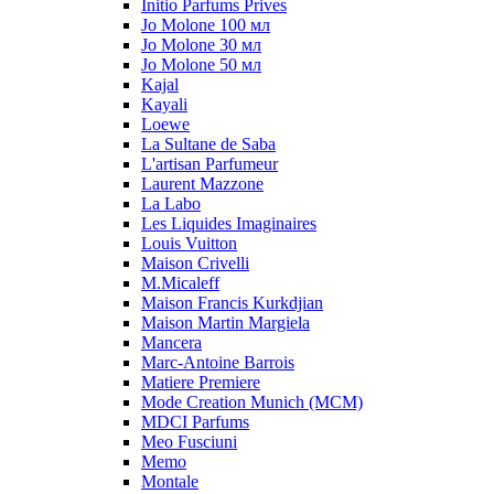
Initio Parfums Prives
Jo Molone 100 мл
Jo Molone 30 мл
Jo Molone 50 мл
Kajal
Kayali
Loewe
La Sultane de Saba
L'artisan Parfumeur
Laurent Mazzone
La Labo
Les Liquides Imaginaires
Louis Vuitton
Maison Crivelli
M.Micaleff
Maison Francis Kurkdjian
Maison Martin Margiela
Mancera
Marc-Antoine Barrois
Matiere Premiere
Mode Creation Munich (MCM)
MDCI Parfums
Meo Fusciuni
Memo
Montale