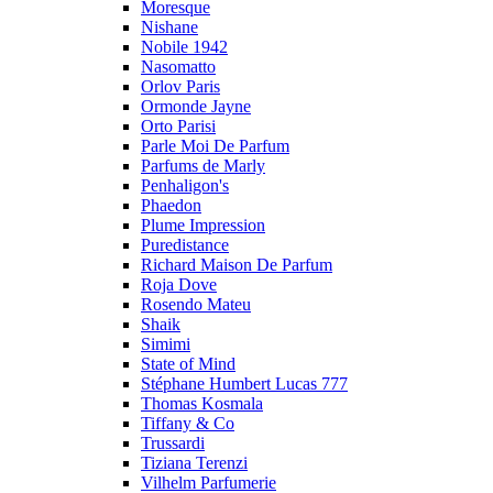
Moresque
Nishane
Nobile 1942
Nasomatto
Orlov Paris
Ormonde Jayne
Orto Parisi
Parle Moi De Parfum
Parfums de Marly
Penhaligon's
Phaedon
Plume Impression
Puredistance
Richard Maison De Parfum
Roja Dove
Rosendo Mateu
Shaik
Simimi
State of Mind
Stéphane Humbert Lucas 777
Thomas Kosmala
Tiffany & Co
Trussardi
Tiziana Terenzi
Vilhelm Parfumerie