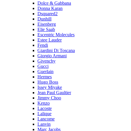
Dolce & Gabbana
Donna Karan
Dsquared2
Dunhill
Eisenberg
Elie Saab
Escentric Molecules
Estee Lauder
Fendi
Giardini Di Toscana
Giorgio Armani
Givenchy
Gucci
Guerlain
Hermes
Hugo Boss
Issey Miyake
Jean Paul Gaultier
Jimmy Choo
Kenzo
Lacoste
Lalique
Lancome
Lanvin
Marc Jacobs