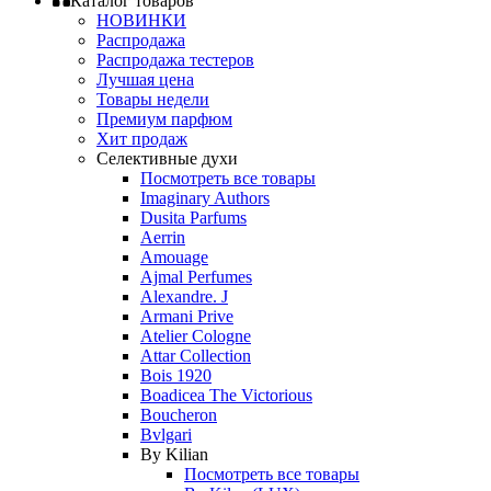
Каталог товаров
НОВИНКИ
Распродажа
Распродажа тестеров
Лучшая цена
Товары недели
Премиум парфюм
Хит продаж
Селективные духи
Посмотреть все товары
Imaginary Authors
Dusita Parfums
Aerrin
Amouage
Ajmal Perfumes
Alexandre. J
Armani Prive
Atelier Cologne
Attar Collection
Bois 1920
Boadicea The Victorious
Boucheron
Bvlgari
By Kilian
Посмотреть все товары