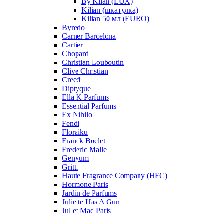
By Kilan (LUX)
Kilian (шкатулка)
Kilian 50 мл (EURO)
Byredo
Carner Barcelona
Cartier
Chopard
Christian Louboutin
Clive Christian
Creed
Diptyque
Ella K Parfums
Essential Parfums
Ex Nihilo
Fendi
Floraiku
Franck Boclet
Frederic Malle
Genyum
Gritti
Haute Fragrance Company (HFC)
Hormone Paris
Jardin de Parfums
Juliette Has A Gun
Jul et Mad Paris