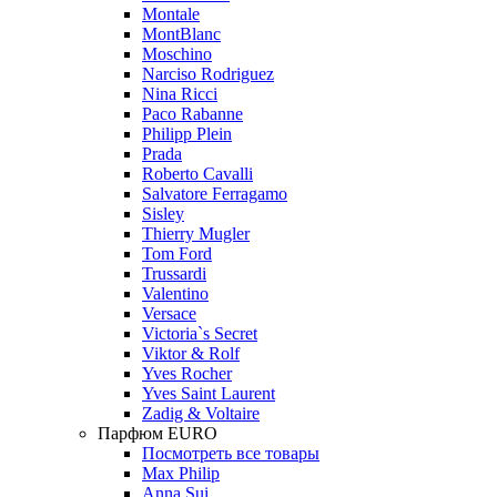
Montale
MontBlanc
Moschino
Narciso Rodriguez
Nina Ricci
Paco Rabanne
Philipp Plein
Prada
Roberto Cavalli
Salvatore Ferragamo
Sisley
Thierry Mugler
Tom Ford
Trussardi
Valentino
Versace
Victoria`s Secret
Viktor & Rolf
Yves Rocher
Yves Saint Laurent
Zadig & Voltaire
Парфюм EURO
Посмотреть все товары
Max Philip
Anna Sui