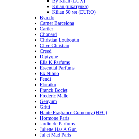
By Kilan (LUX)
Kilian (шкатулка)
Kilian 50 мл (EURO)
Byredo
Carner Barcelona
Cartier
Chopard
Christian Louboutin
Clive Christian
Creed
Diptyque
Ella K Parfums
Essential Parfums
Ex Nihilo
Fendi
Floraiku
Franck Boclet
Frederic Malle
Genyum
Gritti
Haute Fragrance Company (HFC)
Hormone Paris
Jardin de Parfums
Juliette Has A Gun
Jul et Mad Paris