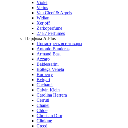
Violet
Vertus
Van Cleef & Arpels
Widian
Xerjoff
Zarkoperfume
27 87 Perfumes
Парфюм A-Plus
Посмотреть все товары
Antonio Banderas
Armand Basi
Azzaro
Baldessarini
Bottega Veneta
Burberry
Bvlgari
Cacharel
Calvin Klein
Carolina Herrera
Cerruti
Chanel
Chloe
Christian Dior
Clinique
Creed