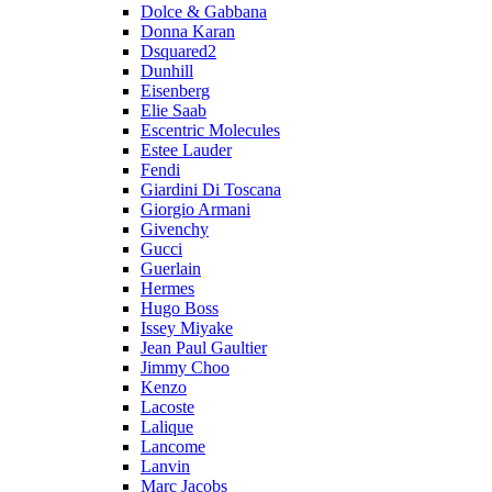
Dolce & Gabbana
Donna Karan
Dsquared2
Dunhill
Eisenberg
Elie Saab
Escentric Molecules
Estee Lauder
Fendi
Giardini Di Toscana
Giorgio Armani
Givenchy
Gucci
Guerlain
Hermes
Hugo Boss
Issey Miyake
Jean Paul Gaultier
Jimmy Choo
Kenzo
Lacoste
Lalique
Lancome
Lanvin
Marc Jacobs