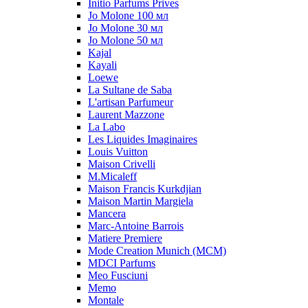
Initio Parfums Prives
Jo Molone 100 мл
Jo Molone 30 мл
Jo Molone 50 мл
Kajal
Kayali
Loewe
La Sultane de Saba
L'artisan Parfumeur
Laurent Mazzone
La Labo
Les Liquides Imaginaires
Louis Vuitton
Maison Crivelli
M.Micaleff
Maison Francis Kurkdjian
Maison Martin Margiela
Mancera
Marc-Antoine Barrois
Matiere Premiere
Mode Creation Munich (MCM)
MDCI Parfums
Meo Fusciuni
Memo
Montale