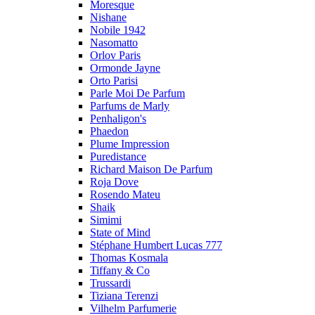
Moresque
Nishane
Nobile 1942
Nasomatto
Orlov Paris
Ormonde Jayne
Orto Parisi
Parle Moi De Parfum
Parfums de Marly
Penhaligon's
Phaedon
Plume Impression
Puredistance
Richard Maison De Parfum
Roja Dove
Rosendo Mateu
Shaik
Simimi
State of Mind
Stéphane Humbert Lucas 777
Thomas Kosmala
Tiffany & Co
Trussardi
Tiziana Terenzi
Vilhelm Parfumerie