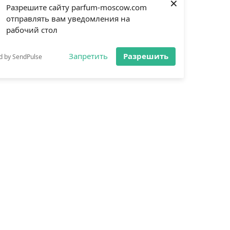
×
Разрешите сайту parfum-moscow.com
отправлять вам уведомления на
рабочий стол
Запретить
Разрешить
d by SendPulse