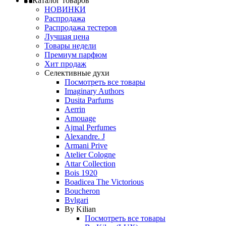
Каталог товаров
НОВИНКИ
Распродажа
Распродажа тестеров
Лучшая цена
Товары недели
Премиум парфюм
Хит продаж
Селективные духи
Посмотреть все товары
Imaginary Authors
Dusita Parfums
Aerrin
Amouage
Ajmal Perfumes
Alexandre. J
Armani Prive
Atelier Cologne
Attar Collection
Bois 1920
Boadicea The Victorious
Boucheron
Bvlgari
By Kilian
Посмотреть все товары