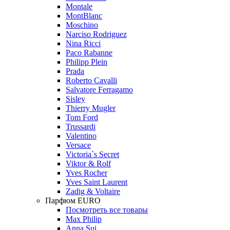
Montale
MontBlanc
Moschino
Narciso Rodriguez
Nina Ricci
Paco Rabanne
Philipp Plein
Prada
Roberto Cavalli
Salvatore Ferragamo
Sisley
Thierry Mugler
Tom Ford
Trussardi
Valentino
Versace
Victoria`s Secret
Viktor & Rolf
Yves Rocher
Yves Saint Laurent
Zadig & Voltaire
Парфюм EURO
Посмотреть все товары
Max Philip
Anna Sui