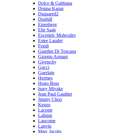
Dolce & Gabbana
Donna Karan
Dsquared2
Dunhill
Eisenberg
Elie Saab
Escentric Molecules
Estee Lauder
Fendi
Giardini Di Toscana
Giorgio Armani
Givenchy
Gucci
Guerlain
Hermes
Hugo Boss
Issey Miyake
Jean Paul Gaultier
Jimmy Choo
Kenzo
Lacoste
Lalique
Lancome
Lanvin
Marc Jacobs