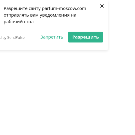
×
Разрешите сайту parfum-moscow.com
отправлять вам уведомления на
рабочий стол
Запретить
Разрешить
d by SendPulse