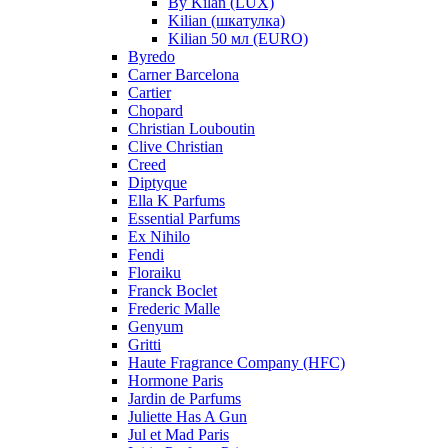
By Kilan (LUX)
Kilian (шкатулка)
Kilian 50 мл (EURO)
Byredo
Carner Barcelona
Cartier
Chopard
Christian Louboutin
Clive Christian
Creed
Diptyque
Ella K Parfums
Essential Parfums
Ex Nihilo
Fendi
Floraiku
Franck Boclet
Frederic Malle
Genyum
Gritti
Haute Fragrance Company (HFC)
Hormone Paris
Jardin de Parfums
Juliette Has A Gun
Jul et Mad Paris