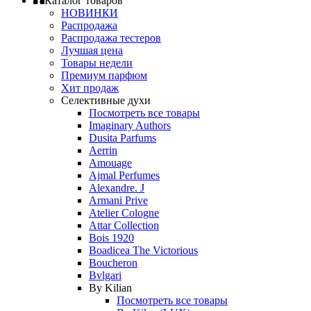
Каталог товаров
НОВИНКИ
Распродажа
Распродажа тестеров
Лучшая цена
Товары недели
Премиум парфюм
Хит продаж
Селективные духи
Посмотреть все товары
Imaginary Authors
Dusita Parfums
Aerrin
Amouage
Ajmal Perfumes
Alexandre. J
Armani Prive
Atelier Cologne
Attar Collection
Bois 1920
Boadicea The Victorious
Boucheron
Bvlgari
By Kilian
Посмотреть все товары