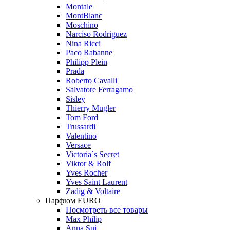
Montale
MontBlanc
Moschino
Narciso Rodriguez
Nina Ricci
Paco Rabanne
Philipp Plein
Prada
Roberto Cavalli
Salvatore Ferragamo
Sisley
Thierry Mugler
Tom Ford
Trussardi
Valentino
Versace
Victoria`s Secret
Viktor & Rolf
Yves Rocher
Yves Saint Laurent
Zadig & Voltaire
Парфюм EURO
Посмотреть все товары
Max Philip
Anna Sui