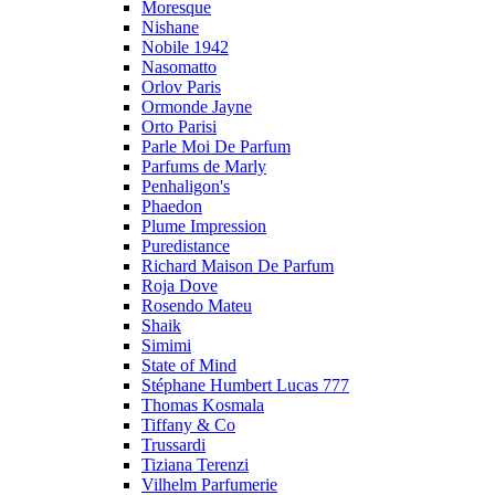
Moresque
Nishane
Nobile 1942
Nasomatto
Orlov Paris
Ormonde Jayne
Orto Parisi
Parle Moi De Parfum
Parfums de Marly
Penhaligon's
Phaedon
Plume Impression
Puredistance
Richard Maison De Parfum
Roja Dove
Rosendo Mateu
Shaik
Simimi
State of Mind
Stéphane Humbert Lucas 777
Thomas Kosmala
Tiffany & Co
Trussardi
Tiziana Terenzi
Vilhelm Parfumerie