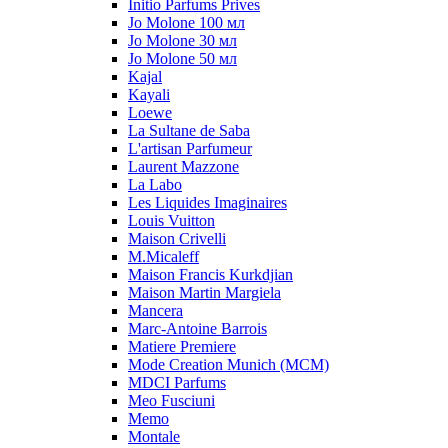
Initio Parfums Prives
Jo Molone 100 мл
Jo Molone 30 мл
Jo Molone 50 мл
Kajal
Kayali
Loewe
La Sultane de Saba
L'artisan Parfumeur
Laurent Mazzone
La Labo
Les Liquides Imaginaires
Louis Vuitton
Maison Crivelli
M.Micaleff
Maison Francis Kurkdjian
Maison Martin Margiela
Mancera
Marc-Antoine Barrois
Matiere Premiere
Mode Creation Munich (MCM)
MDCI Parfums
Meo Fusciuni
Memo
Montale