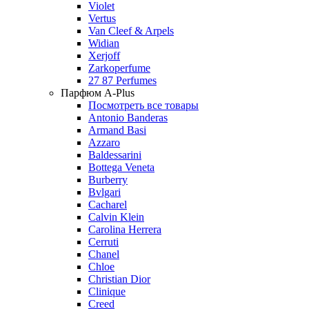
Violet
Vertus
Van Cleef & Arpels
Widian
Xerjoff
Zarkoperfume
27 87 Perfumes
Парфюм A-Plus
Посмотреть все товары
Antonio Banderas
Armand Basi
Azzaro
Baldessarini
Bottega Veneta
Burberry
Bvlgari
Cacharel
Calvin Klein
Carolina Herrera
Cerruti
Chanel
Chloe
Christian Dior
Clinique
Creed