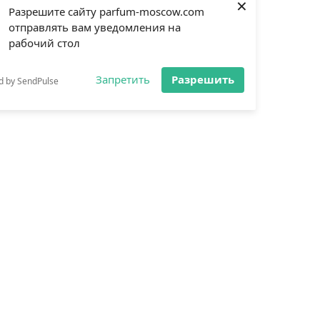
×
Разрешите сайту parfum-moscow.com
отправлять вам уведомления на
рабочий стол
Запретить
Разрешить
d by SendPulse