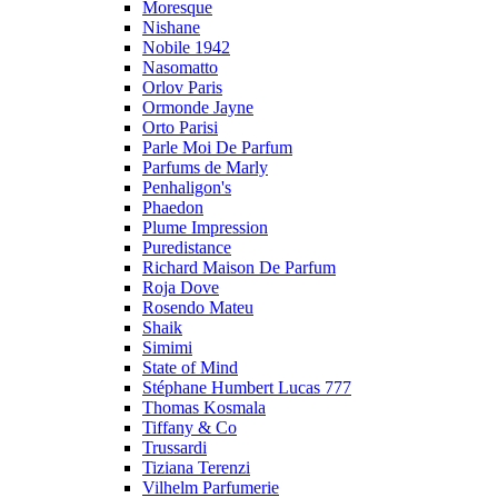
Moresque
Nishane
Nobile 1942
Nasomatto
Orlov Paris
Ormonde Jayne
Orto Parisi
Parle Moi De Parfum
Parfums de Marly
Penhaligon's
Phaedon
Plume Impression
Puredistance
Richard Maison De Parfum
Roja Dove
Rosendo Mateu
Shaik
Simimi
State of Mind
Stéphane Humbert Lucas 777
Thomas Kosmala
Tiffany & Co
Trussardi
Tiziana Terenzi
Vilhelm Parfumerie