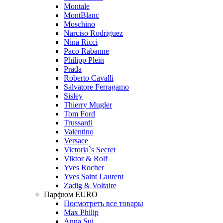
Montale
MontBlanc
Moschino
Narciso Rodriguez
Nina Ricci
Paco Rabanne
Philipp Plein
Prada
Roberto Cavalli
Salvatore Ferragamo
Sisley
Thierry Mugler
Tom Ford
Trussardi
Valentino
Versace
Victoria`s Secret
Viktor & Rolf
Yves Rocher
Yves Saint Laurent
Zadig & Voltaire
Парфюм EURO
Посмотреть все товары
Max Philip
Anna Sui