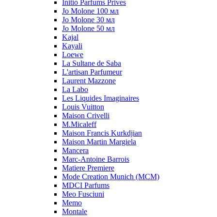
Initio Parfums Prives
Jo Molone 100 мл
Jo Molone 30 мл
Jo Molone 50 мл
Kajal
Kayali
Loewe
La Sultane de Saba
L'artisan Parfumeur
Laurent Mazzone
La Labo
Les Liquides Imaginaires
Louis Vuitton
Maison Crivelli
M.Micaleff
Maison Francis Kurkdjian
Maison Martin Margiela
Mancera
Marc-Antoine Barrois
Matiere Premiere
Mode Creation Munich (MCM)
MDCI Parfums
Meo Fusciuni
Memo
Montale