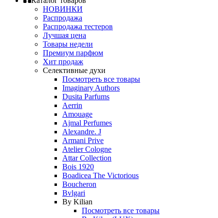
Каталог товаров
НОВИНКИ
Распродажа
Распродажа тестеров
Лучшая цена
Товары недели
Премиум парфюм
Хит продаж
Селективные духи
Посмотреть все товары
Imaginary Authors
Dusita Parfums
Aerrin
Amouage
Ajmal Perfumes
Alexandre. J
Armani Prive
Atelier Cologne
Attar Collection
Bois 1920
Boadicea The Victorious
Boucheron
Bvlgari
By Kilian
Посмотреть все товары