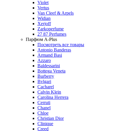
Violet
Vertus
Van Cleef & Arpels
Widian
Xerjoff
Zarkoperfume
27 87 Perfumes
Парфюм A-Plus
Посмотреть все товары
Antonio Banderas
Armand Basi
Azzaro
Baldessarini
Bottega Veneta
Burberry
Bvlgari
Cacharel
Calvin Klein
Carolina Herrera
Cerruti
Chanel
Chloe
Christian Dior
Clinique
Creed