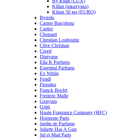
By Kilan (LUX)
Kilian (шкатулка)
Kilian 50 мл (EURO)
Byredo
Carner Barcelona
Cartier
Chopard
Christian Louboutin
Clive Christian
Creed
Diptyque
Ella K Parfums
Essential Parfums
Ex Nihilo
Fendi
Floraiku
Franck Boclet
Frederic Malle
Genyum
Gritti
Haute Fragrance Company (HFC)
Hormone Paris
Jardin de Parfums
Juliette Has A Gun
Jul et Mad Paris