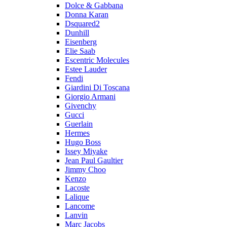
Dolce & Gabbana
Donna Karan
Dsquared2
Dunhill
Eisenberg
Elie Saab
Escentric Molecules
Estee Lauder
Fendi
Giardini Di Toscana
Giorgio Armani
Givenchy
Gucci
Guerlain
Hermes
Hugo Boss
Issey Miyake
Jean Paul Gaultier
Jimmy Choo
Kenzo
Lacoste
Lalique
Lancome
Lanvin
Marc Jacobs