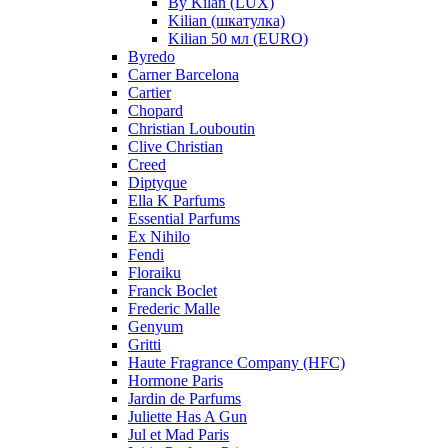
By Kilan (LUX)
Kilian (шкатулка)
Kilian 50 мл (EURO)
Byredo
Carner Barcelona
Cartier
Chopard
Christian Louboutin
Clive Christian
Creed
Diptyque
Ella K Parfums
Essential Parfums
Ex Nihilo
Fendi
Floraiku
Franck Boclet
Frederic Malle
Genyum
Gritti
Haute Fragrance Company (HFC)
Hormone Paris
Jardin de Parfums
Juliette Has A Gun
Jul et Mad Paris