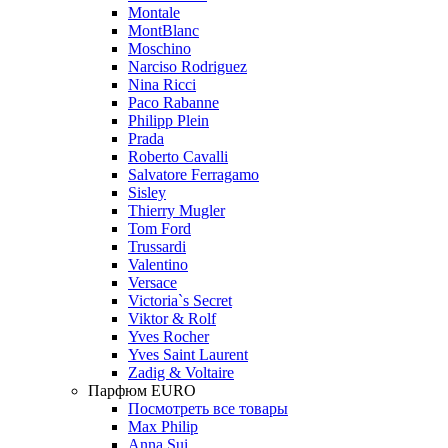
Montale
MontBlanc
Moschino
Narciso Rodriguez
Nina Ricci
Paco Rabanne
Philipp Plein
Prada
Roberto Cavalli
Salvatore Ferragamo
Sisley
Thierry Mugler
Tom Ford
Trussardi
Valentino
Versace
Victoria`s Secret
Viktor & Rolf
Yves Rocher
Yves Saint Laurent
Zadig & Voltaire
Парфюм EURO
Посмотреть все товары
Max Philip
Anna Sui