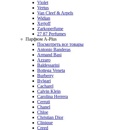
Violet
Vertus
Van Cleef & Arpels
Widian
Xerjoff
Zarkoperfume
27 87 Perfumes
Парфюм A-Plus
Посмотреть все товары
Antonio Banderas
Armand Basi
Azzaro
Baldessarini
Bottega Veneta
Burberry
Bvlgari
Cacharel
Calvin Klein
Carolina Herrera
Cerruti
Chanel
Chloe
Christian Dior
Clinique
Creed