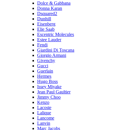
Dolce & Gabbana
Donna Karan
Dsquared2
Dunhill
Eisenberg
Elie Saab
Escentric Molecules
Estee Lauder
Fendi
Giardini Di Toscana
Giorgio Armani
Givenchy
Gucci
Guerlain
Hermes
Hugo Boss
Issey Miyake
Jean Paul Gaultier
Jimmy Choo
Kenzo
Lacoste
Lalique
Lancome
Lanvin
Marc Jacobs