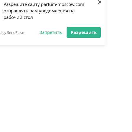
×
Разрешите сайту parfum-moscow.com
отправлять вам уведомления на
рабочий стол
Запретить
Разрешить
d by SendPulse