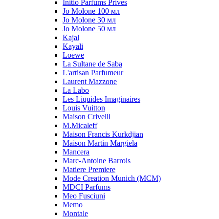
Initio Parfums Prives
Jo Molone 100 мл
Jo Molone 30 мл
Jo Molone 50 мл
Kajal
Kayali
Loewe
La Sultane de Saba
L'artisan Parfumeur
Laurent Mazzone
La Labo
Les Liquides Imaginaires
Louis Vuitton
Maison Crivelli
M.Micaleff
Maison Francis Kurkdjian
Maison Martin Margiela
Mancera
Marc-Antoine Barrois
Matiere Premiere
Mode Creation Munich (MCM)
MDCI Parfums
Meo Fusciuni
Memo
Montale