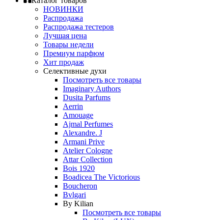
Каталог товаров
НОВИНКИ
Распродажа
Распродажа тестеров
Лучшая цена
Товары недели
Премиум парфюм
Хит продаж
Селективные духи
Посмотреть все товары
Imaginary Authors
Dusita Parfums
Aerrin
Amouage
Ajmal Perfumes
Alexandre. J
Armani Prive
Atelier Cologne
Attar Collection
Bois 1920
Boadicea The Victorious
Boucheron
Bvlgari
By Kilian
Посмотреть все товары