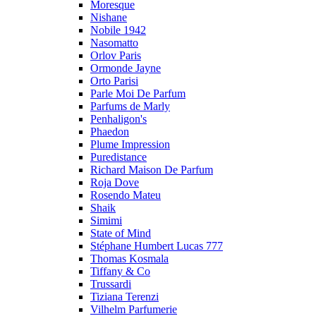
Moresque
Nishane
Nobile 1942
Nasomatto
Orlov Paris
Ormonde Jayne
Orto Parisi
Parle Moi De Parfum
Parfums de Marly
Penhaligon's
Phaedon
Plume Impression
Puredistance
Richard Maison De Parfum
Roja Dove
Rosendo Mateu
Shaik
Simimi
State of Mind
Stéphane Humbert Lucas 777
Thomas Kosmala
Tiffany & Co
Trussardi
Tiziana Terenzi
Vilhelm Parfumerie