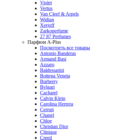
Violet
Vertus
Van Cleef & Arpels
Widian
Xerjoff
Zarkoperfume
27 87 Perfumes
Парфюм A-Plus
Посмотреть все товары
Antonio Banderas
Armand Basi
Azzaro
Baldessarini
Bottega Veneta
Burberry
Bvlgari
Cacharel
Calvin Klein
Carolina Herrera
Cerruti
Chanel
Chloe
Christian Dior
Clinique
Creed