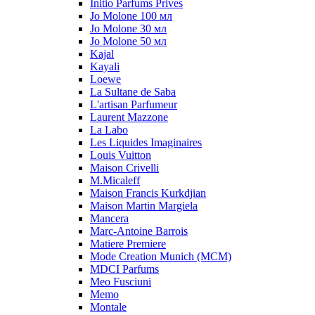
Initio Parfums Prives
Jo Molone 100 мл
Jo Molone 30 мл
Jo Molone 50 мл
Kajal
Kayali
Loewe
La Sultane de Saba
L'artisan Parfumeur
Laurent Mazzone
La Labo
Les Liquides Imaginaires
Louis Vuitton
Maison Crivelli
M.Micaleff
Maison Francis Kurkdjian
Maison Martin Margiela
Mancera
Marc-Antoine Barrois
Matiere Premiere
Mode Creation Munich (MCM)
MDCI Parfums
Meo Fusciuni
Memo
Montale