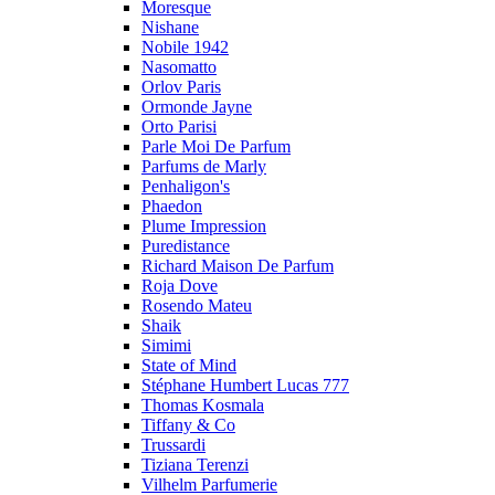
Moresque
Nishane
Nobile 1942
Nasomatto
Orlov Paris
Ormonde Jayne
Orto Parisi
Parle Moi De Parfum
Parfums de Marly
Penhaligon's
Phaedon
Plume Impression
Puredistance
Richard Maison De Parfum
Roja Dove
Rosendo Mateu
Shaik
Simimi
State of Mind
Stéphane Humbert Lucas 777
Thomas Kosmala
Tiffany & Co
Trussardi
Tiziana Terenzi
Vilhelm Parfumerie