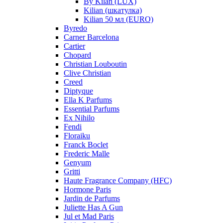
By Kilan (LUX)
Kilian (шкатулка)
Kilian 50 мл (EURO)
Byredo
Carner Barcelona
Cartier
Chopard
Christian Louboutin
Clive Christian
Creed
Diptyque
Ella K Parfums
Essential Parfums
Ex Nihilo
Fendi
Floraiku
Franck Boclet
Frederic Malle
Genyum
Gritti
Haute Fragrance Company (HFC)
Hormone Paris
Jardin de Parfums
Juliette Has A Gun
Jul et Mad Paris