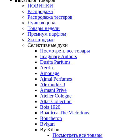
Каталог товаров
НОВИНКИ
Распродажа
Распродажа тестеров
Лучшая цена
Товары недели
Премиум парфюм
Хит продаж
Селективные духи
Посмотреть все товары
Imaginary Authors
Dusita Parfums
Aerrin
Amouage
Ajmal Perfumes
Alexandre. J
Armani Prive
Atelier Cologne
Attar Collection
Bois 1920
Boadicea The Victorious
Boucheron
Bvlgari
By Kilian
Посмотреть все товары