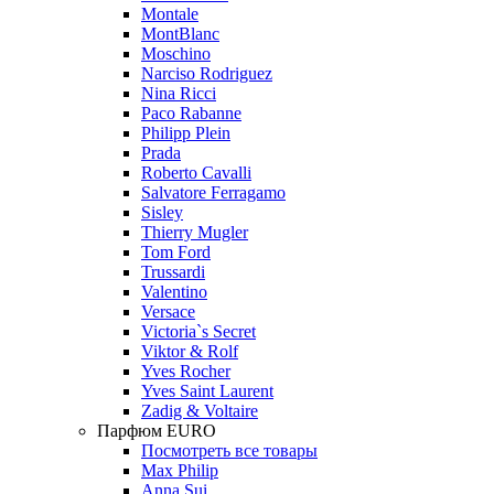
Montale
MontBlanc
Moschino
Narciso Rodriguez
Nina Ricci
Paco Rabanne
Philipp Plein
Prada
Roberto Cavalli
Salvatore Ferragamo
Sisley
Thierry Mugler
Tom Ford
Trussardi
Valentino
Versace
Victoria`s Secret
Viktor & Rolf
Yves Rocher
Yves Saint Laurent
Zadig & Voltaire
Парфюм EURO
Посмотреть все товары
Max Philip
Anna Sui