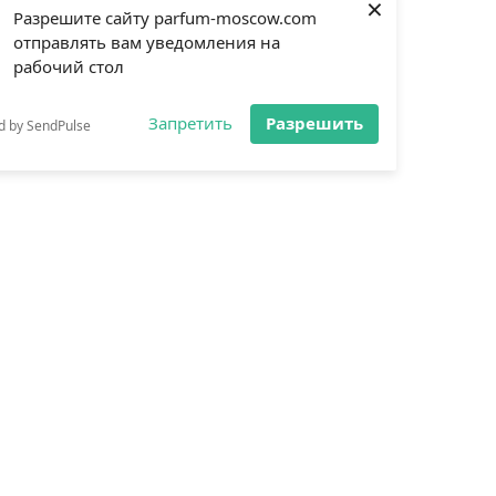
×
Разрешите сайту parfum-moscow.com
отправлять вам уведомления на
рабочий стол
Запретить
Разрешить
d by SendPulse