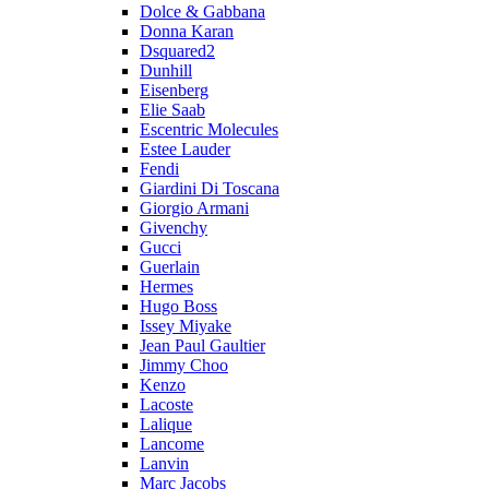
Dolce & Gabbana
Donna Karan
Dsquared2
Dunhill
Eisenberg
Elie Saab
Escentric Molecules
Estee Lauder
Fendi
Giardini Di Toscana
Giorgio Armani
Givenchy
Gucci
Guerlain
Hermes
Hugo Boss
Issey Miyake
Jean Paul Gaultier
Jimmy Choo
Kenzo
Lacoste
Lalique
Lancome
Lanvin
Marc Jacobs