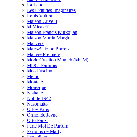
La Labo
Les Liquides Imaginaires
Louis Vuitton
Maison Crivelli
M.Micaleff
Maison Francis Kurkdjian
Maison Martin Margiela
Mancera
Marc-Antoine Barrois
Matiere Premiere
Mode Creation Munich (MCM)
MDCI Parfums
Meo Fusciuni
Memo
Montale
Moresque
Nishane
Nobile 1942
Nasomatto
Orlov Paris
Ormonde Jayne
Orto Parisi
Parle Moi De Parfum
Parfums de Marly
Penhaligon's