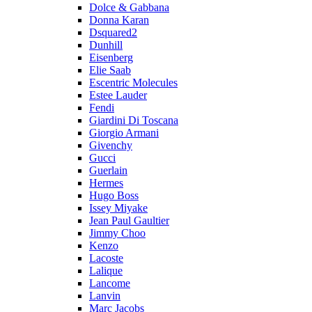
Dolce & Gabbana
Donna Karan
Dsquared2
Dunhill
Eisenberg
Elie Saab
Escentric Molecules
Estee Lauder
Fendi
Giardini Di Toscana
Giorgio Armani
Givenchy
Gucci
Guerlain
Hermes
Hugo Boss
Issey Miyake
Jean Paul Gaultier
Jimmy Choo
Kenzo
Lacoste
Lalique
Lancome
Lanvin
Marc Jacobs