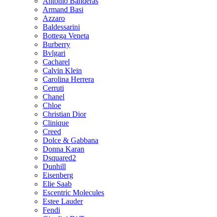
Antonio Banderas
Armand Basi
Azzaro
Baldessarini
Bottega Veneta
Burberry
Bvlgari
Cacharel
Calvin Klein
Carolina Herrera
Cerruti
Chanel
Chloe
Christian Dior
Clinique
Creed
Dolce & Gabbana
Donna Karan
Dsquared2
Dunhill
Eisenberg
Elie Saab
Escentric Molecules
Estee Lauder
Fendi