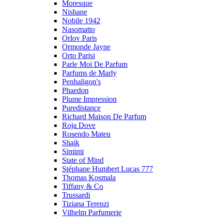
Moresque
Nishane
Nobile 1942
Nasomatto
Orlov Paris
Ormonde Jayne
Orto Parisi
Parle Moi De Parfum
Parfums de Marly
Penhaligon's
Phaedon
Plume Impression
Puredistance
Richard Maison De Parfum
Roja Dove
Rosendo Mateu
Shaik
Simimi
State of Mind
Stéphane Humbert Lucas 777
Thomas Kosmala
Tiffany & Co
Trussardi
Tiziana Terenzi
Vilhelm Parfumerie