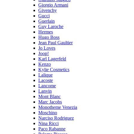
Giorgio Armani
Givenchy
Gucci
Guerlain
Guy Laroche
Hermes
Hugo Boss
Jean Paul Gaultier
Jo Loves
Joop!
Karl Lagerfeld
Kenzo
Kylie Cosmetics
Lalique
Lacoste
Lancome
Lanvin
Mont Blanc
Marc Jacobs
Monotheme Venezia
Moschino
Narciso Rodriguez
Nina Ricci
Paco Rabanne