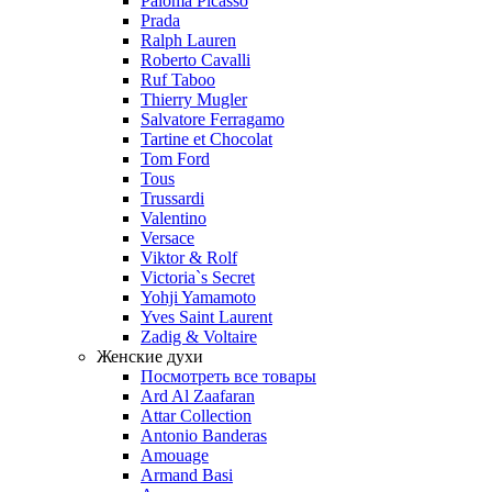
Paloma Picasso
Prada
Ralph Lauren
Roberto Cavalli
Ruf Taboo
Thierry Mugler
Salvatore Ferragamo
Tartine et Chocolat
Tom Ford
Tous
Trussardi
Valentino
Versace
Viktor & Rolf
Victoria`s Secret
Yohji Yamamoto
Yves Saint Laurent
Zadig & Voltaire
Женские духи
Посмотреть все товары
Ard Al Zaafaran
Attar Collection
Antonio Banderas
Amouage
Armand Basi