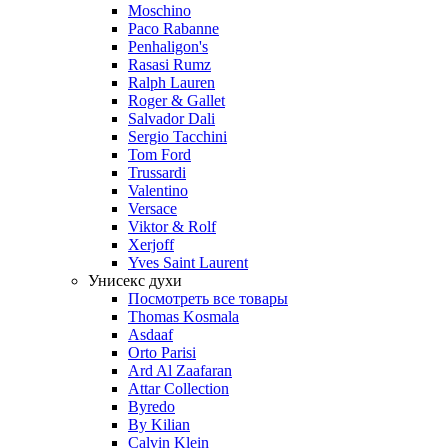
Moschino
Paco Rabanne
Penhaligon's
Rasasi Rumz
Ralph Lauren
Roger & Gallet
Salvador Dali
Sergio Tacchini
Tom Ford
Trussardi
Valentino
Versace
Viktor & Rolf
Xerjoff
Yves Saint Laurent
Унисекс духи
Посмотреть все товары
Thomas Kosmala
Asdaaf
Orto Parisi
Ard Al Zaafaran
Attar Collection
Byredo
By Kilian
Calvin Klein