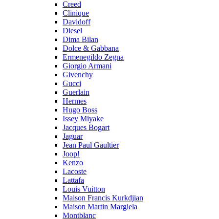
Creed
Clinique
Davidoff
Diesel
Dima Bilan
Dolce & Gabbana
Ermenegildo Zegna
Giorgio Armani
Givenchy
Gucci
Guerlain
Hermes
Hugo Boss
Issey Miyake
Jacques Bogart
Jaguar
Jean Paul Gaultier
Joop!
Kenzo
Lacoste
Lattafa
Louis Vuitton
Maison Francis Kurkdjian
Maison Martin Margiela
Montblanc