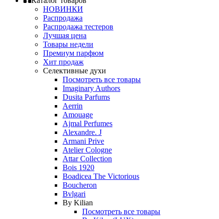
Каталог товаров
НОВИНКИ
Распродажа
Распродажа тестеров
Лучшая цена
Товары недели
Премиум парфюм
Хит продаж
Селективные духи
Посмотреть все товары
Imaginary Authors
Dusita Parfums
Aerrin
Amouage
Ajmal Perfumes
Alexandre. J
Armani Prive
Atelier Cologne
Attar Collection
Bois 1920
Boadicea The Victorious
Boucheron
Bvlgari
By Kilian
Посмотреть все товары