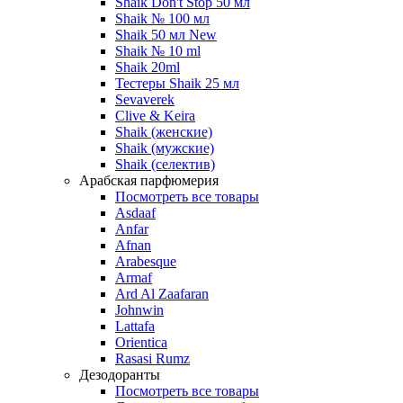
Shaik Don't Stop 50 мл
Shaik № 100 мл
Shaik 50 мл New
Shaik № 10 ml
Shaik 20ml
Тестеры Shaik 25 мл
Sevaverek
Clive & Keira
Shaik (женские)
Shaik (мужские)
Shaik (селектив)
Арабская парфюмерия
Посмотреть все товары
Asdaaf
Anfar
Afnan
Arabesque
Armaf
Ard Al Zaafaran
Johnwin
Lattafa
Orientica
Rasasi Rumz
Дезодоранты
Посмотреть все товары