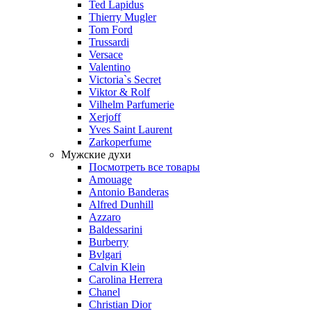
Ted Lapidus
Thierry Mugler
Tom Ford
Trussardi
Versace
Valentino
Victoria`s Secret
Viktor & Rolf
Vilhelm Parfumerie
Xerjoff
Yves Saint Laurent
Zarkoperfume
Мужские духи
Посмотреть все товары
Amouage
Antonio Banderas
Alfred Dunhill
Azzaro
Baldessarini
Burberry
Bvlgari
Calvin Klein
Carolina Herrera
Chanel
Christian Dior