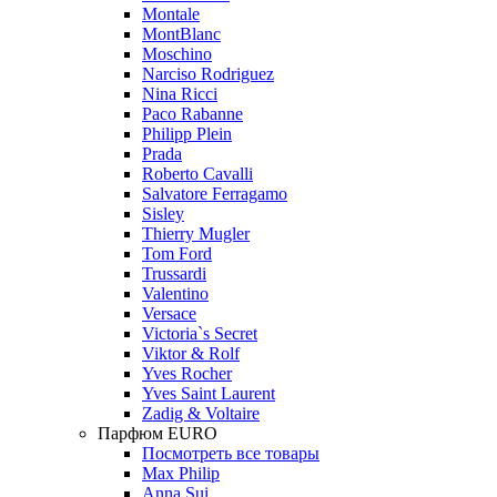
Montale
MontBlanc
Moschino
Narciso Rodriguez
Nina Ricci
Paco Rabanne
Philipp Plein
Prada
Roberto Cavalli
Salvatore Ferragamo
Sisley
Thierry Mugler
Tom Ford
Trussardi
Valentino
Versace
Victoria`s Secret
Viktor & Rolf
Yves Rocher
Yves Saint Laurent
Zadig & Voltaire
Парфюм EURO
Посмотреть все товары
Max Philip
Anna Sui