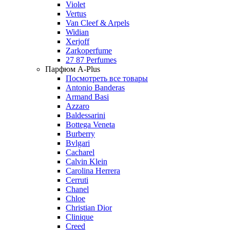
Violet
Vertus
Van Cleef & Arpels
Widian
Xerjoff
Zarkoperfume
27 87 Perfumes
Парфюм A-Plus
Посмотреть все товары
Antonio Banderas
Armand Basi
Azzaro
Baldessarini
Bottega Veneta
Burberry
Bvlgari
Cacharel
Calvin Klein
Carolina Herrera
Cerruti
Chanel
Chloe
Christian Dior
Clinique
Creed