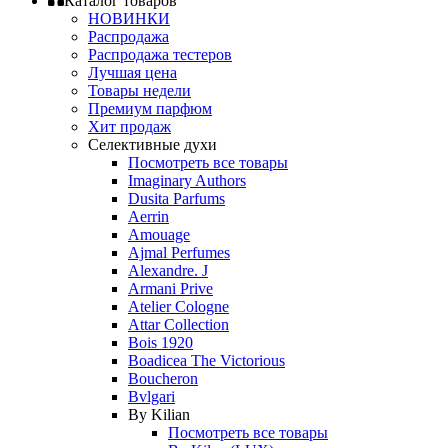
Каталог товаров
НОВИНКИ
Распродажа
Распродажа тестеров
Лучшая цена
Товары недели
Премиум парфюм
Хит продаж
Селективные духи
Посмотреть все товары
Imaginary Authors
Dusita Parfums
Aerrin
Amouage
Ajmal Perfumes
Alexandre. J
Armani Prive
Atelier Cologne
Attar Collection
Bois 1920
Boadicea The Victorious
Boucheron
Bvlgari
By Kilian
Посмотреть все товары