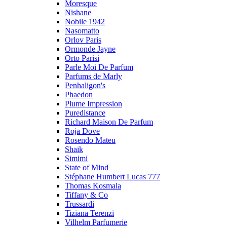
Moresque
Nishane
Nobile 1942
Nasomatto
Orlov Paris
Ormonde Jayne
Orto Parisi
Parle Moi De Parfum
Parfums de Marly
Penhaligon's
Phaedon
Plume Impression
Puredistance
Richard Maison De Parfum
Roja Dove
Rosendo Mateu
Shaik
Simimi
State of Mind
Stéphane Humbert Lucas 777
Thomas Kosmala
Tiffany & Co
Trussardi
Tiziana Terenzi
Vilhelm Parfumerie