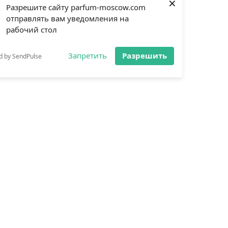
×
Разрешите сайту parfum-moscow.com
отправлять вам уведомления на
рабочий стол
Запретить
Разрешить
d by SendPulse