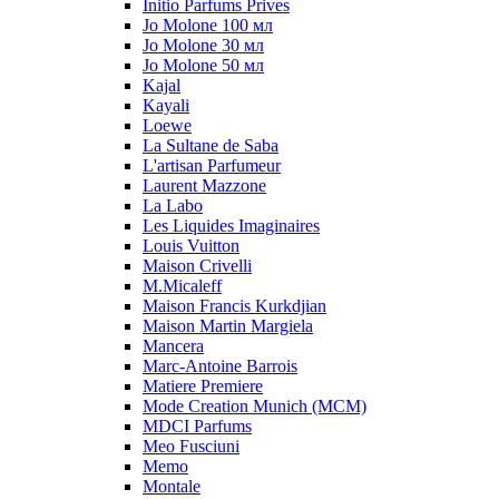
Initio Parfums Prives
Jo Molone 100 мл
Jo Molone 30 мл
Jo Molone 50 мл
Kajal
Kayali
Loewe
La Sultane de Saba
L'artisan Parfumeur
Laurent Mazzone
La Labo
Les Liquides Imaginaires
Louis Vuitton
Maison Crivelli
M.Micaleff
Maison Francis Kurkdjian
Maison Martin Margiela
Mancera
Marc-Antoine Barrois
Matiere Premiere
Mode Creation Munich (MCM)
MDCI Parfums
Meo Fusciuni
Memo
Montale