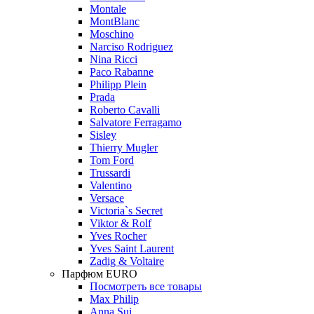
Montale
MontBlanc
Moschino
Narciso Rodriguez
Nina Ricci
Paco Rabanne
Philipp Plein
Prada
Roberto Cavalli
Salvatore Ferragamo
Sisley
Thierry Mugler
Tom Ford
Trussardi
Valentino
Versace
Victoria`s Secret
Viktor & Rolf
Yves Rocher
Yves Saint Laurent
Zadig & Voltaire
Парфюм EURO
Посмотреть все товары
Max Philip
Anna Sui