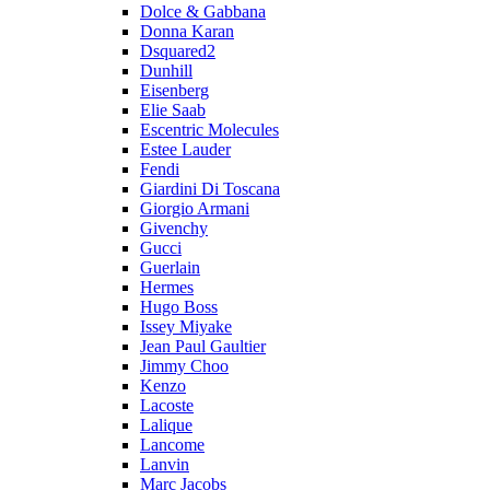
Dolce & Gabbana
Donna Karan
Dsquared2
Dunhill
Eisenberg
Elie Saab
Escentric Molecules
Estee Lauder
Fendi
Giardini Di Toscana
Giorgio Armani
Givenchy
Gucci
Guerlain
Hermes
Hugo Boss
Issey Miyake
Jean Paul Gaultier
Jimmy Choo
Kenzo
Lacoste
Lalique
Lancome
Lanvin
Marc Jacobs