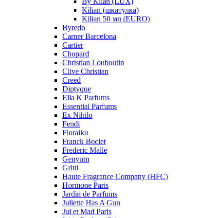
By Kilan (LUX)
Kilian (шкатулка)
Kilian 50 мл (EURO)
Byredo
Carner Barcelona
Cartier
Chopard
Christian Louboutin
Clive Christian
Creed
Diptyque
Ella K Parfums
Essential Parfums
Ex Nihilo
Fendi
Floraiku
Franck Boclet
Frederic Malle
Genyum
Gritti
Haute Fragrance Company (HFC)
Hormone Paris
Jardin de Parfums
Juliette Has A Gun
Jul et Mad Paris