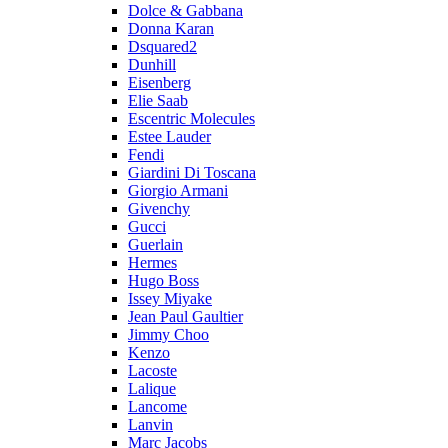
Dolce & Gabbana
Donna Karan
Dsquared2
Dunhill
Eisenberg
Elie Saab
Escentric Molecules
Estee Lauder
Fendi
Giardini Di Toscana
Giorgio Armani
Givenchy
Gucci
Guerlain
Hermes
Hugo Boss
Issey Miyake
Jean Paul Gaultier
Jimmy Choo
Kenzo
Lacoste
Lalique
Lancome
Lanvin
Marc Jacobs