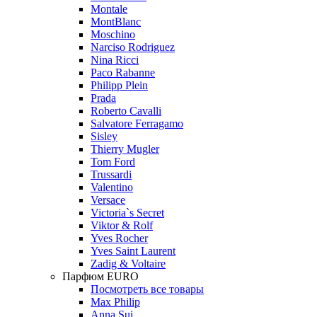
Montale
MontBlanc
Moschino
Narciso Rodriguez
Nina Ricci
Paco Rabanne
Philipp Plein
Prada
Roberto Cavalli
Salvatore Ferragamo
Sisley
Thierry Mugler
Tom Ford
Trussardi
Valentino
Versace
Victoria`s Secret
Viktor & Rolf
Yves Rocher
Yves Saint Laurent
Zadig & Voltaire
Парфюм EURO
Посмотреть все товары
Max Philip
Anna Sui