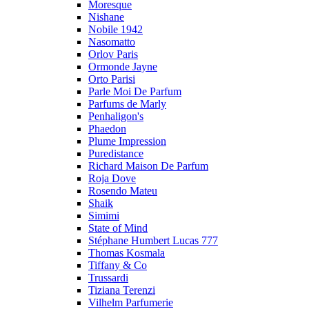
Moresque
Nishane
Nobile 1942
Nasomatto
Orlov Paris
Ormonde Jayne
Orto Parisi
Parle Moi De Parfum
Parfums de Marly
Penhaligon's
Phaedon
Plume Impression
Puredistance
Richard Maison De Parfum
Roja Dove
Rosendo Mateu
Shaik
Simimi
State of Mind
Stéphane Humbert Lucas 777
Thomas Kosmala
Tiffany & Co
Trussardi
Tiziana Terenzi
Vilhelm Parfumerie