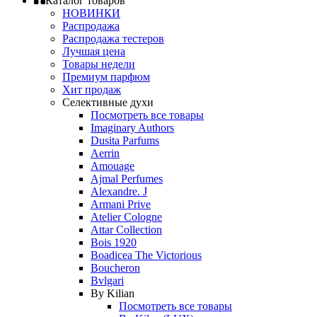
Каталог товаров
НОВИНКИ
Распродажа
Распродажа тестеров
Лучшая цена
Товары недели
Премиум парфюм
Хит продаж
Селективные духи
Посмотреть все товары
Imaginary Authors
Dusita Parfums
Aerrin
Amouage
Ajmal Perfumes
Alexandre. J
Armani Prive
Atelier Cologne
Attar Collection
Bois 1920
Boadicea The Victorious
Boucheron
Bvlgari
By Kilian
Посмотреть все товары