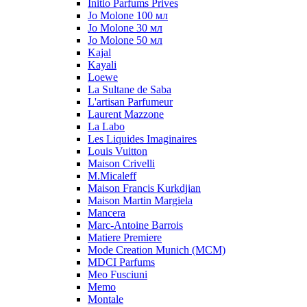
Initio Parfums Prives
Jo Molone 100 мл
Jo Molone 30 мл
Jo Molone 50 мл
Kajal
Kayali
Loewe
La Sultane de Saba
L'artisan Parfumeur
Laurent Mazzone
La Labo
Les Liquides Imaginaires
Louis Vuitton
Maison Crivelli
M.Micaleff
Maison Francis Kurkdjian
Maison Martin Margiela
Mancera
Marc-Antoine Barrois
Matiere Premiere
Mode Creation Munich (MCM)
MDCI Parfums
Meo Fusciuni
Memo
Montale