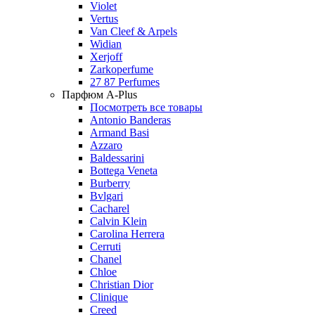
Violet
Vertus
Van Cleef & Arpels
Widian
Xerjoff
Zarkoperfume
27 87 Perfumes
Парфюм A-Plus
Посмотреть все товары
Antonio Banderas
Armand Basi
Azzaro
Baldessarini
Bottega Veneta
Burberry
Bvlgari
Cacharel
Calvin Klein
Carolina Herrera
Cerruti
Chanel
Chloe
Christian Dior
Clinique
Creed