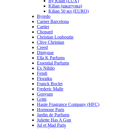
By Kilan (LUX)
Kilian (шкатулка)
Kilian 50 мл (EURO)
Byredo
Carner Barcelona
Cartier
Chopard
Christian Louboutin
Clive Christian
Creed
Diptyque
Ella K Parfums
Essential Parfums
Ex Nihilo
Fendi
Floraiku
Franck Boclet
Frederic Malle
Genyum
Gritti
Haute Fragrance Company (HFC)
Hormone Paris
Jardin de Parfums
Juliette Has A Gun
Jul et Mad Paris