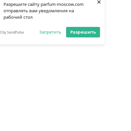
×
Разрешите сайту parfum-moscow.com
отправлять вам уведомления на
рабочий стол
Запретить
Разрешить
d by SendPulse