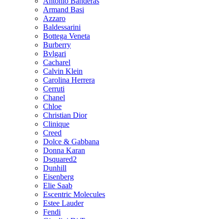
Antonio Banderas
Armand Basi
Azzaro
Baldessarini
Bottega Veneta
Burberry
Bvlgari
Cacharel
Calvin Klein
Carolina Herrera
Cerruti
Chanel
Chloe
Christian Dior
Clinique
Creed
Dolce & Gabbana
Donna Karan
Dsquared2
Dunhill
Eisenberg
Elie Saab
Escentric Molecules
Estee Lauder
Fendi