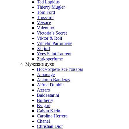
Ted Lapidus
Thierry Mugler
Tom Ford
Trussardi
Versace
Valentino
Victoria`s Secret
Viktor & Rolf
Vilhelm Parfumerie
Xerjoff
Yves Saint Laurent
Zarkoperfume
Мужские духи
Посмотреть все товары
Amouage
Antonio Banderas
Alfred Dunhill
Azzaro
Baldessarini
Burberry
Bvlgari
Calvin Klein
Carolina Herrera
Chanel
Christian Dior