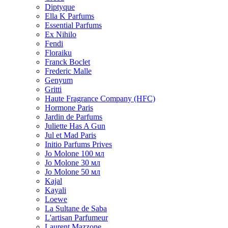
Diptyque
Ella K Parfums
Essential Parfums
Ex Nihilo
Fendi
Floraiku
Franck Boclet
Frederic Malle
Genyum
Gritti
Haute Fragrance Company (HFC)
Hormone Paris
Jardin de Parfums
Juliette Has A Gun
Jul et Mad Paris
Initio Parfums Prives
Jo Molone 100 мл
Jo Molone 30 мл
Jo Molone 50 мл
Kajal
Kayali
Loewe
La Sultane de Saba
L'artisan Parfumeur
Laurent Mazzone