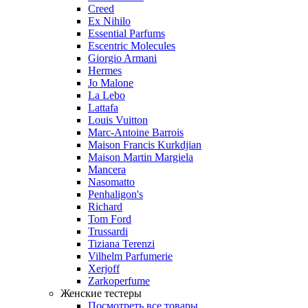
Creed
Ex Nihilo
Essential Parfums
Escentric Molecules
Giorgio Armani
Hermes
Jo Malone
La Lebo
Lattafa
Louis Vuitton
Marc-Antoine Barrois
Maison Francis Kurkdjian
Maison Martin Margiela
Mancera
Nasomatto
Penhaligon's
Richard
Tom Ford
Trussardi
Tiziana Terenzi
Vilhelm Parfumerie
Xerjoff
Zarkoperfume
Женские тестеры
Посмотреть все товары