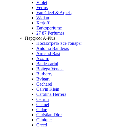
Violet
Vertus
Van Cleef & Arpels
Widian
Xerjoff
Zarkoperfume
27 87 Perfumes
Парфюм A-Plus
Посмотреть все товары
Antonio Banderas
Armand Basi
Azzaro
Baldessarini
Bottega Veneta
Burberry
Bvlgari
Cacharel
Calvin Klein
Carolina Herrera
Cerruti
Chanel
Chloe
Christian Dior
Clinique
Creed