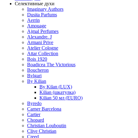
Селективные духи
Imaginary Authors
Dusita Parfums
Aerrin
Amouage
Ajmal Perfumes
Alexandre. J
Armani Prive
Atelier Cologne
Attar Collection
Bois 1920
Boadicea The Victorious
Boucheron
Bvlgari
By Kilian
By Kilan (LUX)
Kilian (шкатулка)
Kilian 50 мл (EURO)
Byredo
Carner Barcelona
Cartier
Chopard
Christian Louboutin
Clive Christian
Creed