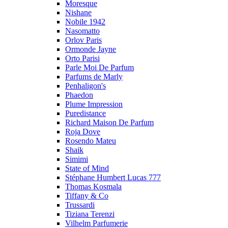
Moresque
Nishane
Nobile 1942
Nasomatto
Orlov Paris
Ormonde Jayne
Orto Parisi
Parle Moi De Parfum
Parfums de Marly
Penhaligon's
Phaedon
Plume Impression
Puredistance
Richard Maison De Parfum
Roja Dove
Rosendo Mateu
Shaik
Simimi
State of Mind
Stéphane Humbert Lucas 777
Thomas Kosmala
Tiffany & Co
Trussardi
Tiziana Terenzi
Vilhelm Parfumerie