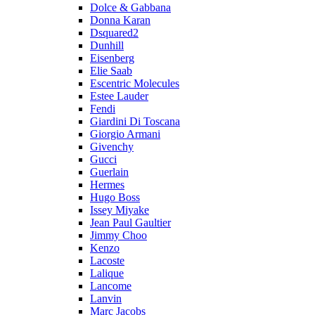
Dolce & Gabbana
Donna Karan
Dsquared2
Dunhill
Eisenberg
Elie Saab
Escentric Molecules
Estee Lauder
Fendi
Giardini Di Toscana
Giorgio Armani
Givenchy
Gucci
Guerlain
Hermes
Hugo Boss
Issey Miyake
Jean Paul Gaultier
Jimmy Choo
Kenzo
Lacoste
Lalique
Lancome
Lanvin
Marc Jacobs