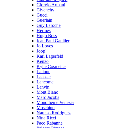
Giorgio Armani
Givenchy
Gucci
Guerlain
Guy Laroche
Hermes
Hugo Boss
Jean Paul Gaultier
Jo Loves
Joop!
Karl Lagerfeld
Kenzo
Kylie Cosmetics
Lalique
Lacoste
Lancome
Lanvin
Mont Blanc
Marc Jacobs
Monotheme Venezia
Moschino
Narciso Rodriguez
Nina Ricci
Paco Rabanne