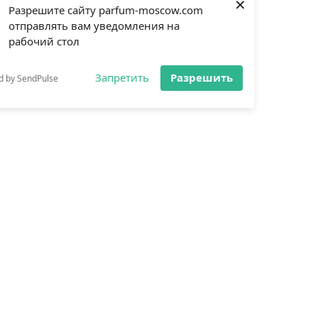
×
Разрешите сайту parfum-moscow.com
отправлять вам уведомления на
рабочий стол
Запретить
Разрешить
d by SendPulse