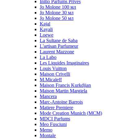
Initio Parfums Prives
Jo Molone 100 мл
Jo Molone 30 мл
Jo Molone 50 мл
Kajal
Kayali
Loewe
La Sultane de Saba
L'artisan Parfumeur
Laurent Mazzone
La Labo
Les Liquides Imaginaires
Louis Vuitton
Maison Crivelli
M.Micaleff
Maison Francis Kurkdjian
Maison Martin Margiela
Mancera
Marc-Antoine Barrois
Matiere Premiere
Mode Creation Munich (MCM)
MDCI Parfums
Meo Fusciuni
Memo
Montale