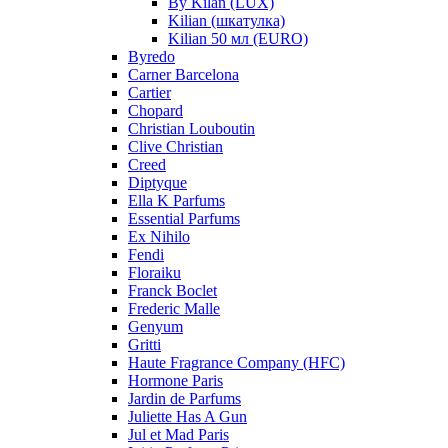
By Kilan (LUX)
Kilian (шкатулка)
Kilian 50 мл (EURO)
Byredo
Carner Barcelona
Cartier
Chopard
Christian Louboutin
Clive Christian
Creed
Diptyque
Ella K Parfums
Essential Parfums
Ex Nihilo
Fendi
Floraiku
Franck Boclet
Frederic Malle
Genyum
Gritti
Haute Fragrance Company (HFC)
Hormone Paris
Jardin de Parfums
Juliette Has A Gun
Jul et Mad Paris