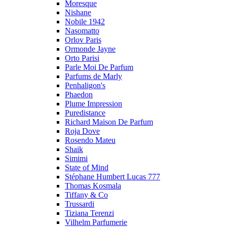
Moresque
Nishane
Nobile 1942
Nasomatto
Orlov Paris
Ormonde Jayne
Orto Parisi
Parle Moi De Parfum
Parfums de Marly
Penhaligon's
Phaedon
Plume Impression
Puredistance
Richard Maison De Parfum
Roja Dove
Rosendo Mateu
Shaik
Simimi
State of Mind
Stéphane Humbert Lucas 777
Thomas Kosmala
Tiffany & Co
Trussardi
Tiziana Terenzi
Vilhelm Parfumerie