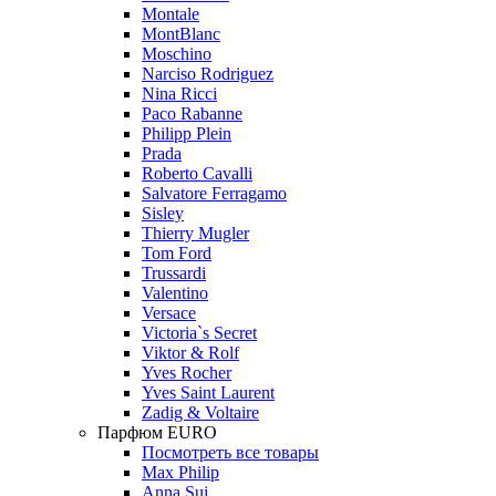
Montale
MontBlanc
Moschino
Narciso Rodriguez
Nina Ricci
Paco Rabanne
Philipp Plein
Prada
Roberto Cavalli
Salvatore Ferragamo
Sisley
Thierry Mugler
Tom Ford
Trussardi
Valentino
Versace
Victoria`s Secret
Viktor & Rolf
Yves Rocher
Yves Saint Laurent
Zadig & Voltaire
Парфюм EURO
Посмотреть все товары
Max Philip
Anna Sui