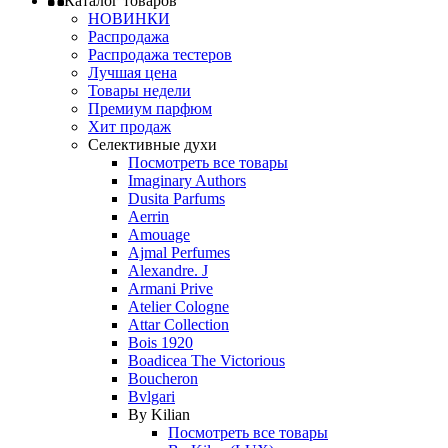
Каталог товаров
НОВИНКИ
Распродажа
Распродажа тестеров
Лучшая цена
Товары недели
Премиум парфюм
Хит продаж
Селективные духи
Посмотреть все товары
Imaginary Authors
Dusita Parfums
Aerrin
Amouage
Ajmal Perfumes
Alexandre. J
Armani Prive
Atelier Cologne
Attar Collection
Bois 1920
Boadicea The Victorious
Boucheron
Bvlgari
By Kilian
Посмотреть все товары