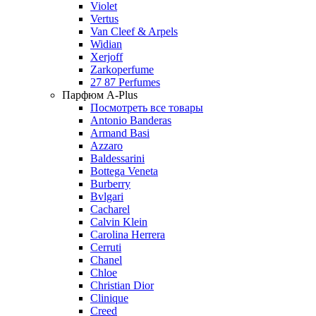
Violet
Vertus
Van Cleef & Arpels
Widian
Xerjoff
Zarkoperfume
27 87 Perfumes
Парфюм A-Plus
Посмотреть все товары
Antonio Banderas
Armand Basi
Azzaro
Baldessarini
Bottega Veneta
Burberry
Bvlgari
Cacharel
Calvin Klein
Carolina Herrera
Cerruti
Chanel
Chloe
Christian Dior
Clinique
Creed