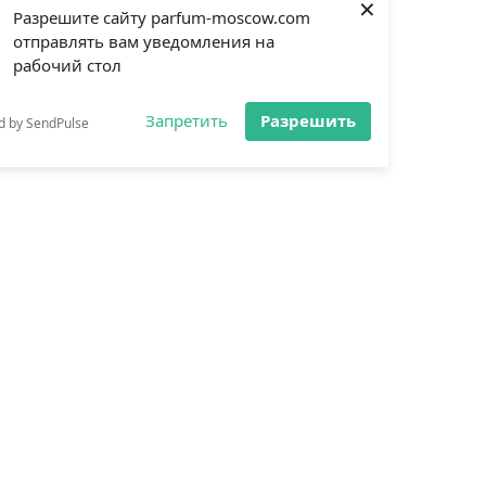
×
Разрешите сайту parfum-moscow.com
отправлять вам уведомления на
рабочий стол
Запретить
Разрешить
d by SendPulse