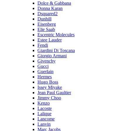
Dolce & Gabbana
Donna Karan
Dsquared2
Dunhill
Eisenberg
Elie Saab
Escentric Molecules
Estee Lauder
Fendi
Giardini Di Toscana
Giorgio Armani
Givenchy
Gucci
Guerlain
Hermes
Hugo Boss
Issey Miyake
Jean Paul Gaultier
Jimmy Choo
Kenzo
Lacoste
Lalique
Lancome
Lanvin
Marc Jacobs