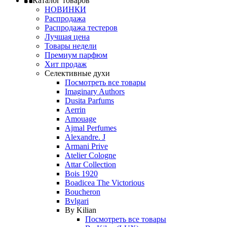
Каталог товаров
НОВИНКИ
Распродажа
Распродажа тестеров
Лучшая цена
Товары недели
Премиум парфюм
Хит продаж
Селективные духи
Посмотреть все товары
Imaginary Authors
Dusita Parfums
Aerrin
Amouage
Ajmal Perfumes
Alexandre. J
Armani Prive
Atelier Cologne
Attar Collection
Bois 1920
Boadicea The Victorious
Boucheron
Bvlgari
By Kilian
Посмотреть все товары