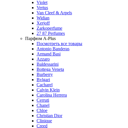
Violet
Vertus
Van Cleef & Arpels
Widian
Xerjoff
Zarkoperfume
27 87 Perfumes
Парфюм A-Plus
Посмотреть все товары
Antonio Banderas
Armand Basi
Azzaro
Baldessarini
Bottega Veneta
Burberry
Bvlgari
Cacharel
Calvin Klein
Carolina Herrera
Cerruti
Chanel
Chloe
Christian Dior
Clinique
Creed