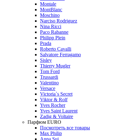
Montale
MontBlanc
Moschino
Narciso Rodriguez
Nina Ricci
Paco Rabanne
Philipp Plein
Prada
Roberto Cavalli
Salvatore Ferragamo
Sisley
Thierry Mugler
Tom Ford
Trussardi
Valentino
Versace
Victoria`s Secret
Viktor & Rolf
Yves Rocher
Yves Saint Laurent
Zadig & Voltaire
Парфюм EURO
Посмотреть все товары
Max Philip
Anna Sui