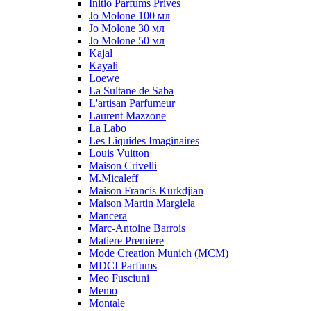
Initio Parfums Prives
Jo Molone 100 мл
Jo Molone 30 мл
Jo Molone 50 мл
Kajal
Kayali
Loewe
La Sultane de Saba
L'artisan Parfumeur
Laurent Mazzone
La Labo
Les Liquides Imaginaires
Louis Vuitton
Maison Crivelli
M.Micaleff
Maison Francis Kurkdjian
Maison Martin Margiela
Mancera
Marc-Antoine Barrois
Matiere Premiere
Mode Creation Munich (MCM)
MDCI Parfums
Meo Fusciuni
Memo
Montale