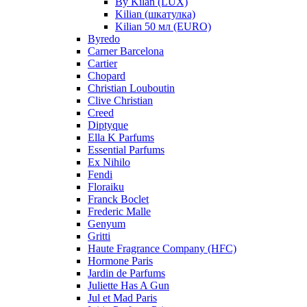
By Kilan (LUX)
Kilian (шкатулка)
Kilian 50 мл (EURO)
Byredo
Carner Barcelona
Cartier
Chopard
Christian Louboutin
Clive Christian
Creed
Diptyque
Ella K Parfums
Essential Parfums
Ex Nihilo
Fendi
Floraiku
Franck Boclet
Frederic Malle
Genyum
Gritti
Haute Fragrance Company (HFC)
Hormone Paris
Jardin de Parfums
Juliette Has A Gun
Jul et Mad Paris