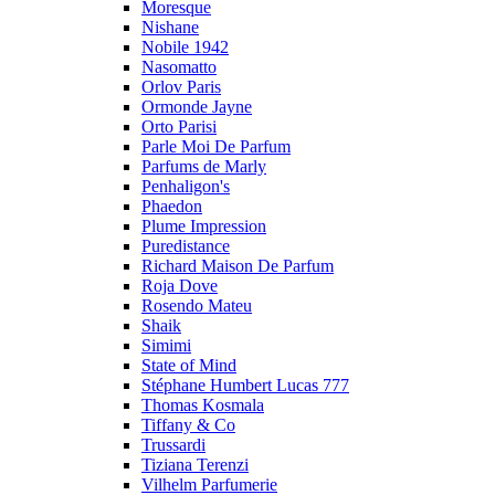
Moresque
Nishane
Nobile 1942
Nasomatto
Orlov Paris
Ormonde Jayne
Orto Parisi
Parle Moi De Parfum
Parfums de Marly
Penhaligon's
Phaedon
Plume Impression
Puredistance
Richard Maison De Parfum
Roja Dove
Rosendo Mateu
Shaik
Simimi
State of Mind
Stéphane Humbert Lucas 777
Thomas Kosmala
Tiffany & Co
Trussardi
Tiziana Terenzi
Vilhelm Parfumerie