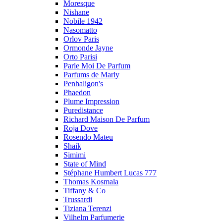
Moresque
Nishane
Nobile 1942
Nasomatto
Orlov Paris
Ormonde Jayne
Orto Parisi
Parle Moi De Parfum
Parfums de Marly
Penhaligon's
Phaedon
Plume Impression
Puredistance
Richard Maison De Parfum
Roja Dove
Rosendo Mateu
Shaik
Simimi
State of Mind
Stéphane Humbert Lucas 777
Thomas Kosmala
Tiffany & Co
Trussardi
Tiziana Terenzi
Vilhelm Parfumerie