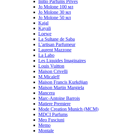
Initio Parfums Prives
Jo Molone 100 мл
Jo Molone 30 мл
Jo Molone 50 мл
Kajal
Kayali
Loewe
La Sultane de Saba
L'artisan Parfumeur
Laurent Mazzone
La Labo
Les Liquides Imaginaires
Louis Vuitton
Maison Crivelli
M.Micaleff
Maison Francis Kurkdjian
Maison Martin Margiela
Mancera
Marc-Antoine Barrois
Matiere Premiere
Mode Creation Munich (MCM)
MDCI Parfums
Meo Fusciuni
Memo
Montale