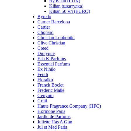
By Kilan (LUX)
Kilian (шкатулка)
Kilian 50 мл (EURO)
Byredo
Carner Barcelona
Cartier
Chopard
Christian Louboutin
Clive Christian
Creed
Diptyque
Ella K Parfums
Essential Parfums
Ex Nihilo
Fendi
Floraiku
Franck Boclet
Frederic Malle
Genyum
Gritti
Haute Fragrance Company (HFC)
Hormone Paris
Jardin de Parfums
Juliette Has A Gun
Jul et Mad Paris