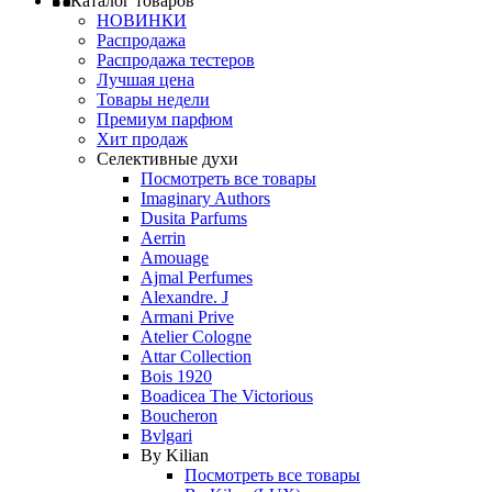
Каталог товаров
НОВИНКИ
Распродажа
Распродажа тестеров
Лучшая цена
Товары недели
Премиум парфюм
Хит продаж
Селективные духи
Посмотреть все товары
Imaginary Authors
Dusita Parfums
Aerrin
Amouage
Ajmal Perfumes
Alexandre. J
Armani Prive
Atelier Cologne
Attar Collection
Bois 1920
Boadicea The Victorious
Boucheron
Bvlgari
By Kilian
Посмотреть все товары