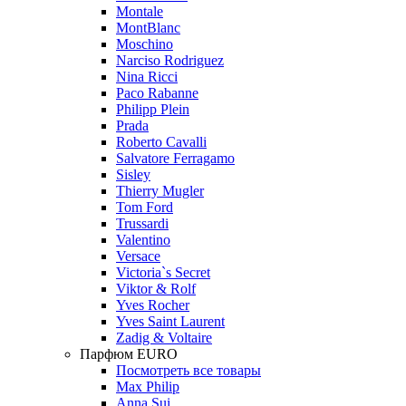
Montale
MontBlanc
Moschino
Narciso Rodriguez
Nina Ricci
Paco Rabanne
Philipp Plein
Prada
Roberto Cavalli
Salvatore Ferragamo
Sisley
Thierry Mugler
Tom Ford
Trussardi
Valentino
Versace
Victoria`s Secret
Viktor & Rolf
Yves Rocher
Yves Saint Laurent
Zadig & Voltaire
Парфюм EURO
Посмотреть все товары
Max Philip
Anna Sui