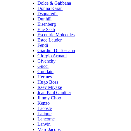
Dolce & Gabbana
Donna Karan
Dsquared2
Dunhill
Eisenberg
Elie Saab
Escentric Molecules
Estee Lauder
Fendi
Giardini Di Toscana
Giorgio Armani
Givenchy
Gucci
Guerlain
Hermes
Hugo Boss
Issey Miyake
Jean Paul Gaultier
Jimmy Choo
Kenzo
Lacoste
Lalique
Lancome
Lanvin
Marc Jacobs