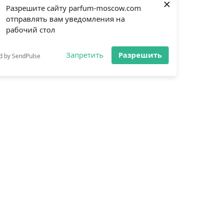
×
Разрешите сайту parfum-moscow.com
отправлять вам уведомления на
рабочий стол
Запретить
Разрешить
d by SendPulse