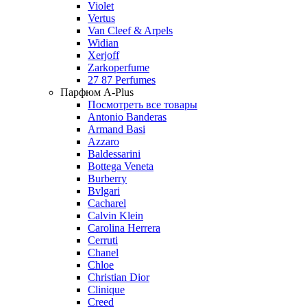
Violet
Vertus
Van Cleef & Arpels
Widian
Xerjoff
Zarkoperfume
27 87 Perfumes
Парфюм A-Plus
Посмотреть все товары
Antonio Banderas
Armand Basi
Azzaro
Baldessarini
Bottega Veneta
Burberry
Bvlgari
Cacharel
Calvin Klein
Carolina Herrera
Cerruti
Chanel
Chloe
Christian Dior
Clinique
Creed