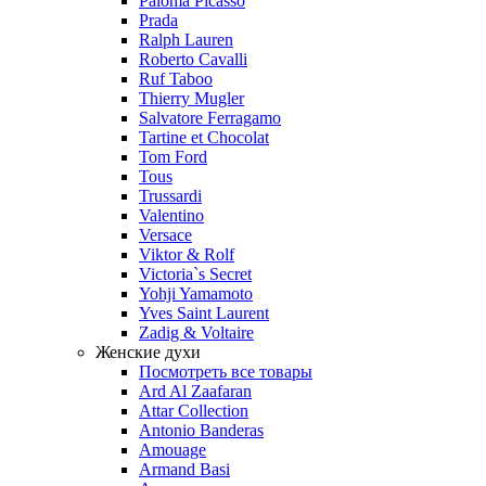
Paloma Picasso
Prada
Ralph Lauren
Roberto Cavalli
Ruf Taboo
Thierry Mugler
Salvatore Ferragamo
Tartine et Chocolat
Tom Ford
Tous
Trussardi
Valentino
Versace
Viktor & Rolf
Victoria`s Secret
Yohji Yamamoto
Yves Saint Laurent
Zadig & Voltaire
Женские духи
Посмотреть все товары
Ard Al Zaafaran
Attar Collection
Antonio Banderas
Amouage
Armand Basi