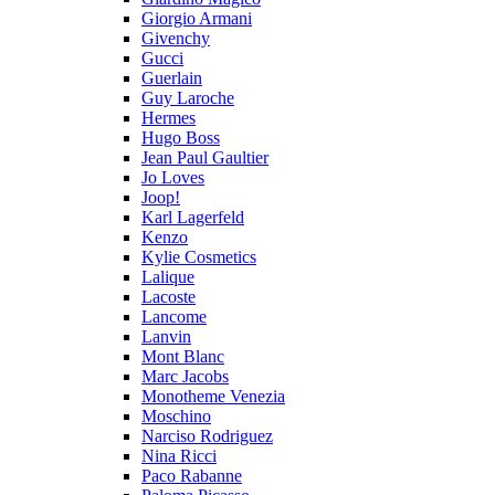
Giorgio Armani
Givenchy
Gucci
Guerlain
Guy Laroche
Hermes
Hugo Boss
Jean Paul Gaultier
Jo Loves
Joop!
Karl Lagerfeld
Kenzo
Kylie Cosmetics
Lalique
Lacoste
Lancome
Lanvin
Mont Blanc
Marc Jacobs
Monotheme Venezia
Moschino
Narciso Rodriguez
Nina Ricci
Paco Rabanne