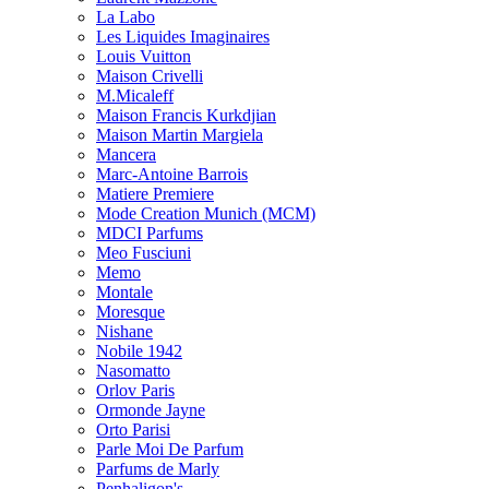
La Labo
Les Liquides Imaginaires
Louis Vuitton
Maison Crivelli
M.Micaleff
Maison Francis Kurkdjian
Maison Martin Margiela
Mancera
Marc-Antoine Barrois
Matiere Premiere
Mode Creation Munich (MCM)
MDCI Parfums
Meo Fusciuni
Memo
Montale
Moresque
Nishane
Nobile 1942
Nasomatto
Orlov Paris
Ormonde Jayne
Orto Parisi
Parle Moi De Parfum
Parfums de Marly
Penhaligon's