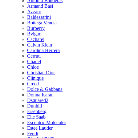
Antonio Banderas
Armand Basi
Azzaro
Baldessarini
Bottega Veneta
Burberry
Bvlgari
Cacharel
Calvin Klein
Carolina Herrera
Cerruti
Chanel
Chloe
Christian Dior
Clinique
Creed
Dolce & Gabbana
Donna Karan
Dsquared2
Dunhill
Eisenberg
Elie Saab
Escentric Molecules
Estee Lauder
Fendi