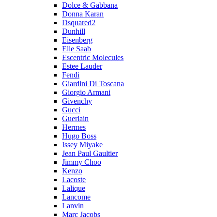
Dolce & Gabbana
Donna Karan
Dsquared2
Dunhill
Eisenberg
Elie Saab
Escentric Molecules
Estee Lauder
Fendi
Giardini Di Toscana
Giorgio Armani
Givenchy
Gucci
Guerlain
Hermes
Hugo Boss
Issey Miyake
Jean Paul Gaultier
Jimmy Choo
Kenzo
Lacoste
Lalique
Lancome
Lanvin
Marc Jacobs