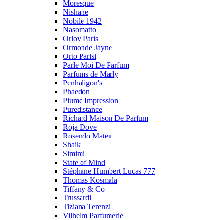
Moresque
Nishane
Nobile 1942
Nasomatto
Orlov Paris
Ormonde Jayne
Orto Parisi
Parle Moi De Parfum
Parfums de Marly
Penhaligon's
Phaedon
Plume Impression
Puredistance
Richard Maison De Parfum
Roja Dove
Rosendo Mateu
Shaik
Simimi
State of Mind
Stéphane Humbert Lucas 777
Thomas Kosmala
Tiffany & Co
Trussardi
Tiziana Terenzi
Vilhelm Parfumerie