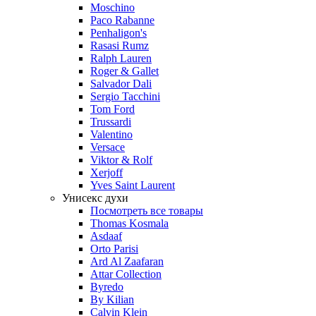
Moschino
Paco Rabanne
Penhaligon's
Rasasi Rumz
Ralph Lauren
Roger & Gallet
Salvador Dali
Sergio Tacchini
Tom Ford
Trussardi
Valentino
Versace
Viktor & Rolf
Xerjoff
Yves Saint Laurent
Унисекс духи
Посмотреть все товары
Thomas Kosmala
Asdaaf
Orto Parisi
Ard Al Zaafaran
Attar Collection
Byredo
By Kilian
Calvin Klein