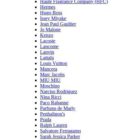
Haute Fragrance Company (HFC)
Hermes
Hugo Boss
Issey Miyake
Jean Paul Gaultier
Jo Malone
Kenzo
Lacoste
Lancome
Lanvin
Lattafa
Louis Vuitton
Mancera
Marc Jacobs
MIU MIU
Moschino
Narciso Rodriguez
Nina Ricci
Paco Rabanne
Parfums de Marly
Penhaligon's
Prada
Ralph Lauren
Salvatore Ferragamo
Sarah Jessica Parker