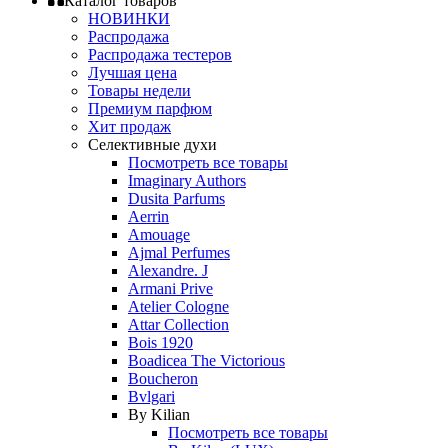
Каталог товаров
НОВИНКИ
Распродажа
Распродажа тестеров
Лучшая цена
Товары недели
Премиум парфюм
Хит продаж
Селективные духи
Посмотреть все товары
Imaginary Authors
Dusita Parfums
Aerrin
Amouage
Ajmal Perfumes
Alexandre. J
Armani Prive
Atelier Cologne
Attar Collection
Bois 1920
Boadicea The Victorious
Boucheron
Bvlgari
By Kilian
Посмотреть все товары