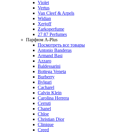
Violet
Vertus
Van Cleef & Arpels
Widian
Xerjoff
Zarkoperfume
27 87 Perfumes
Парфюм A-Plus
Посмотреть все товары
Antonio Banderas
Armand Basi
Azzaro
Baldessarini
Bottega Veneta
Burberry
Bvlgari
Cacharel
Calvin Klein
Carolina Herrera
Cerruti
Chanel
Chloe
Christian Dior
Clinique
Creed