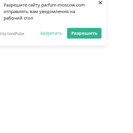
×
Разрешите сайту parfum-moscow.com
отправлять вам уведомления на
рабочий стол
Запретить
Разрешить
d by SendPulse