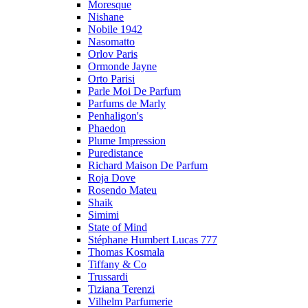
Moresque
Nishane
Nobile 1942
Nasomatto
Orlov Paris
Ormonde Jayne
Orto Parisi
Parle Moi De Parfum
Parfums de Marly
Penhaligon's
Phaedon
Plume Impression
Puredistance
Richard Maison De Parfum
Roja Dove
Rosendo Mateu
Shaik
Simimi
State of Mind
Stéphane Humbert Lucas 777
Thomas Kosmala
Tiffany & Co
Trussardi
Tiziana Terenzi
Vilhelm Parfumerie