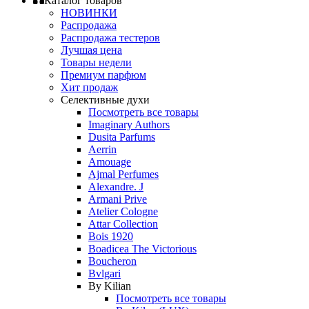
Каталог товаров
НОВИНКИ
Распродажа
Распродажа тестеров
Лучшая цена
Товары недели
Премиум парфюм
Хит продаж
Селективные духи
Посмотреть все товары
Imaginary Authors
Dusita Parfums
Aerrin
Amouage
Ajmal Perfumes
Alexandre. J
Armani Prive
Atelier Cologne
Attar Collection
Bois 1920
Boadicea The Victorious
Boucheron
Bvlgari
By Kilian
Посмотреть все товары