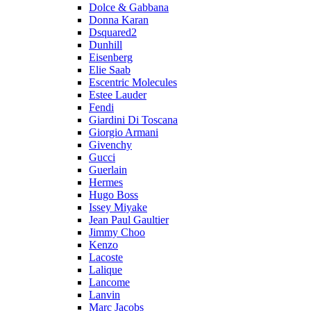
Dolce & Gabbana
Donna Karan
Dsquared2
Dunhill
Eisenberg
Elie Saab
Escentric Molecules
Estee Lauder
Fendi
Giardini Di Toscana
Giorgio Armani
Givenchy
Gucci
Guerlain
Hermes
Hugo Boss
Issey Miyake
Jean Paul Gaultier
Jimmy Choo
Kenzo
Lacoste
Lalique
Lancome
Lanvin
Marc Jacobs