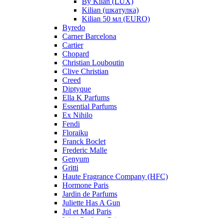
By Kilan (LUX)
Kilian (шкатулка)
Kilian 50 мл (EURO)
Byredo
Carner Barcelona
Cartier
Chopard
Christian Louboutin
Clive Christian
Creed
Diptyque
Ella K Parfums
Essential Parfums
Ex Nihilo
Fendi
Floraiku
Franck Boclet
Frederic Malle
Genyum
Gritti
Haute Fragrance Company (HFC)
Hormone Paris
Jardin de Parfums
Juliette Has A Gun
Jul et Mad Paris