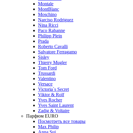
Montale
MontBlanc
Moschino
Narciso Rodriguez
Nina Ricci
Paco Rabanne
Philipp Plein
Prada
Roberto Cavalli
Salvatore Ferragamo
Sisley
Thierry Mugler
Tom Ford
Trussardi
Valentino
Versace
Victoria`s Secret
Viktor & Rolf
Yves Rocher
Yves Saint Laurent
Zadig & Voltaire
Парфюм EURO
Посмотреть все товары
Max Philip
Anna Sui