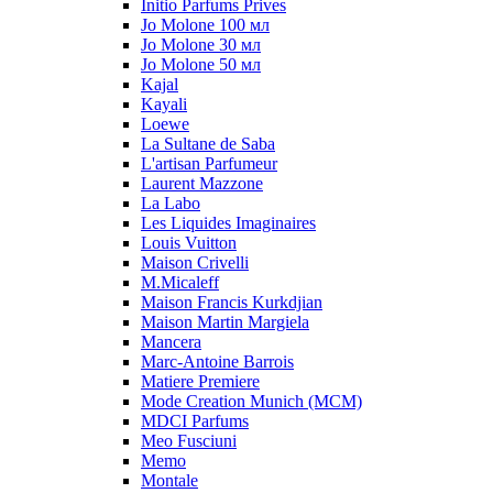
Initio Parfums Prives
Jo Molone 100 мл
Jo Molone 30 мл
Jo Molone 50 мл
Kajal
Kayali
Loewe
La Sultane de Saba
L'artisan Parfumeur
Laurent Mazzone
La Labo
Les Liquides Imaginaires
Louis Vuitton
Maison Crivelli
M.Micaleff
Maison Francis Kurkdjian
Maison Martin Margiela
Mancera
Marc-Antoine Barrois
Matiere Premiere
Mode Creation Munich (MCM)
MDCI Parfums
Meo Fusciuni
Memo
Montale