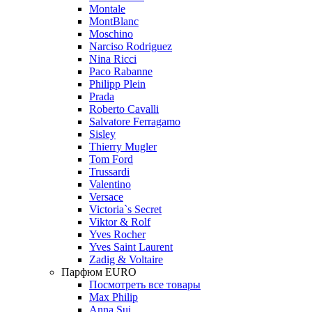
Montale
MontBlanc
Moschino
Narciso Rodriguez
Nina Ricci
Paco Rabanne
Philipp Plein
Prada
Roberto Cavalli
Salvatore Ferragamo
Sisley
Thierry Mugler
Tom Ford
Trussardi
Valentino
Versace
Victoria`s Secret
Viktor & Rolf
Yves Rocher
Yves Saint Laurent
Zadig & Voltaire
Парфюм EURO
Посмотреть все товары
Max Philip
Anna Sui