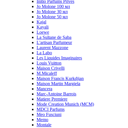
Initio Parfums Prives
Jo Molone 100 мл
Jo Molone 30 мл
Jo Molone 50 мл
Kajal
Kayali
Loewe
La Sultane de Saba
L'artisan Parfumeur
Laurent Mazzone
La Labo
Les Liquides Imaginaires
Louis Vuitton
Maison Crivelli
M.Micaleff
Maison Francis Kurkdjian
Maison Martin Margiela
Mancera
Marc-Antoine Barrois
Matiere Premiere
Mode Creation Munich (MCM)
MDCI Parfums
Meo Fusciuni
Memo
Montale