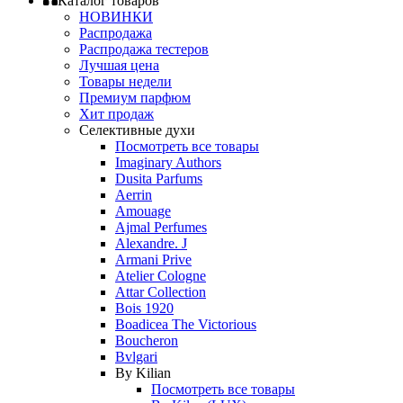
Каталог товаров
НОВИНКИ
Распродажа
Распродажа тестеров
Лучшая цена
Товары недели
Премиум парфюм
Хит продаж
Селективные духи
Посмотреть все товары
Imaginary Authors
Dusita Parfums
Aerrin
Amouage
Ajmal Perfumes
Alexandre. J
Armani Prive
Atelier Cologne
Attar Collection
Bois 1920
Boadicea The Victorious
Boucheron
Bvlgari
By Kilian
Посмотреть все товары