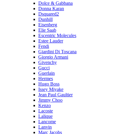
Dolce & Gabbana
Donna Karan
Dsquared2
Dunhill
Eisenberg
Elie Saab
Escentric Molecules
Estee Lauder
Fendi
Giardini Di Toscana
Giorgio Armani
Givenchy
Gucci
Guerlain
Hermes
Hugo Boss
Issey Miyake
Jean Paul Gaultier
Jimmy Choo
Kenzo
Lacoste
Lalique
Lancome
Lanvin
Marc Jacobs