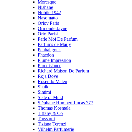
Moresque
Nishane
Nobile 1942
Nasomatto
Orlov Paris
Ormonde Jayne
Orto Parisi
Parle Moi De Parfum
Parfums de Marly
Penhaligon's
Phaedon
Plume Impression
Puredistance
Richard Maison De Parfum
Roja Dove
Rosendo Mateu
Shaik
Simimi
State of Mind
Stéphane Humbert Lucas 777
Thomas Kosmala
Tiffany & Co
Trussardi
Tiziana Terenzi
Vilhelm Parfumerie