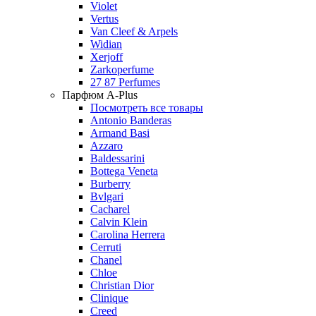
Violet
Vertus
Van Cleef & Arpels
Widian
Xerjoff
Zarkoperfume
27 87 Perfumes
Парфюм A-Plus
Посмотреть все товары
Antonio Banderas
Armand Basi
Azzaro
Baldessarini
Bottega Veneta
Burberry
Bvlgari
Cacharel
Calvin Klein
Carolina Herrera
Cerruti
Chanel
Chloe
Christian Dior
Clinique
Creed