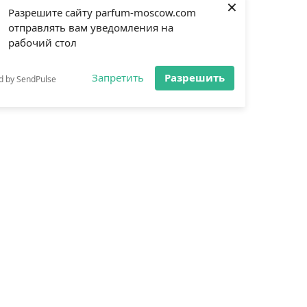
×
Разрешите сайту parfum-moscow.com
отправлять вам уведомления на
рабочий стол
Запретить
Разрешить
d by SendPulse