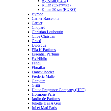
By Kilan (LUX)
Kilian (шкатулка)
Kilian 50 мл (EURO)
Byredo
Carner Barcelona
Cartier
Chopard
Christian Louboutin
Clive Christian
Creed
Diptyque
Ella K Parfums
Essential Parfums
Ex Nihilo
Fendi
Floraiku
Franck Boclet
Frederic Malle
Genyum
Gritti
Haute Fragrance Company (HFC)
Hormone Paris
Jardin de Parfums
Juliette Has A Gun
Jul et Mad Paris