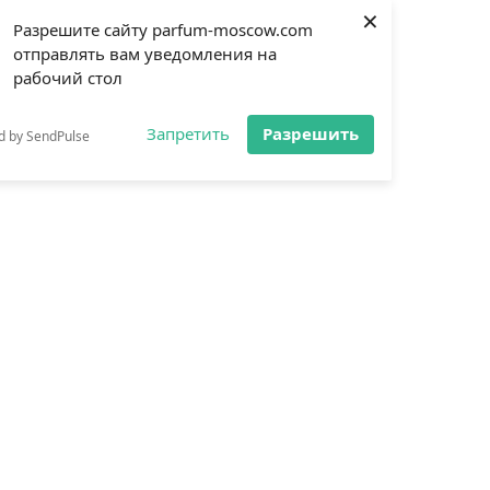
×
Разрешите сайту parfum-moscow.com
отправлять вам уведомления на
рабочий стол
Запретить
Разрешить
d by SendPulse