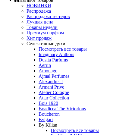
Каталог товаров
НОВИНКИ
Распродажа
Распродажа тестеров
Лучшая цена
Товары недели
Премиум парфюм
Хит продаж
Селективные духи
Посмотреть все товары
Imaginary Authors
Dusita Parfums
Aerrin
Amouage
Ajmal Perfumes
Alexandre. J
Armani Prive
Atelier Cologne
Attar Collection
Bois 1920
Boadicea The Victorious
Boucheron
Bvlgari
By Kilian
Посмотреть все товары