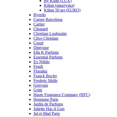
By Kilan (LUX)
Kilian (шкатулка)
Kilian 50 мл (EURO)
Byredo
Carner Barcelona
Cartier
Chopard
Christian Louboutin
Clive Christian
Creed
Diptyque
Ella K Parfums
Essential Parfums
Ex Nihilo
Fendi
Floraiku
Franck Boclet
Frederic Malle
Genyum
Gritti
Haute Fragrance Company (HFC)
Hormone Paris
Jardin de Parfums
Juliette Has A Gun
Jul et Mad Paris