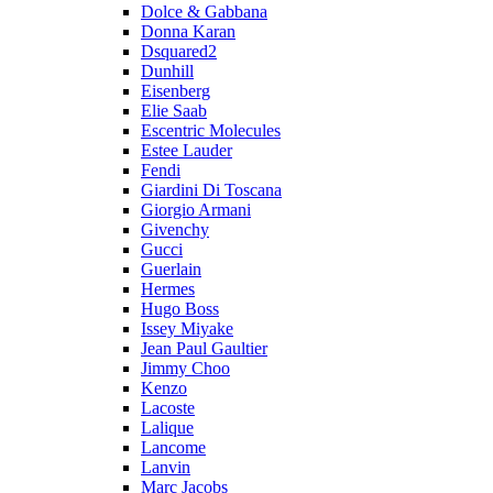
Dolce & Gabbana
Donna Karan
Dsquared2
Dunhill
Eisenberg
Elie Saab
Escentric Molecules
Estee Lauder
Fendi
Giardini Di Toscana
Giorgio Armani
Givenchy
Gucci
Guerlain
Hermes
Hugo Boss
Issey Miyake
Jean Paul Gaultier
Jimmy Choo
Kenzo
Lacoste
Lalique
Lancome
Lanvin
Marc Jacobs