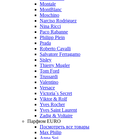
Montale
MontBlanc
Moschino
Narciso Rodriguez
Nina Ricci
Paco Rabanne
Philipp Plein
Prada
Roberto Cavalli
Salvatore Ferragamo
Sisley
Thierry Mugler
Tom Ford
Trussardi
Valentino
Versace
Victoria`s Secret
Viktor & Rolf
Yves Rocher
Yves Saint Laurent
Zadig & Voltaire
Парфюм EURO
Посмотреть все товары
Max Philip
Anna Sui