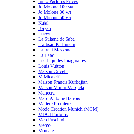
Initio Parfums Prives
Jo Molone 100 мл
Jo Molone 30 мл
Jo Molone 50 мл
Kajal
Kayali
Loewe
La Sultane de Saba
L'artisan Parfumeur
Laurent Mazzone
La Labo
Les Liquides Imaginaires
Louis Vuitton
Maison Crivelli
M.Micaleff
Maison Francis Kurkdjian
Maison Martin Margiela
Mancera
Marc-Antoine Barrois
Matiere Premiere
Mode Creation Munich (MCM)
MDCI Parfums
Meo Fusciuni
Memo
Montale