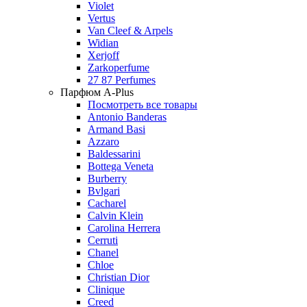
Violet
Vertus
Van Cleef & Arpels
Widian
Xerjoff
Zarkoperfume
27 87 Perfumes
Парфюм A-Plus
Посмотреть все товары
Antonio Banderas
Armand Basi
Azzaro
Baldessarini
Bottega Veneta
Burberry
Bvlgari
Cacharel
Calvin Klein
Carolina Herrera
Cerruti
Chanel
Chloe
Christian Dior
Clinique
Creed