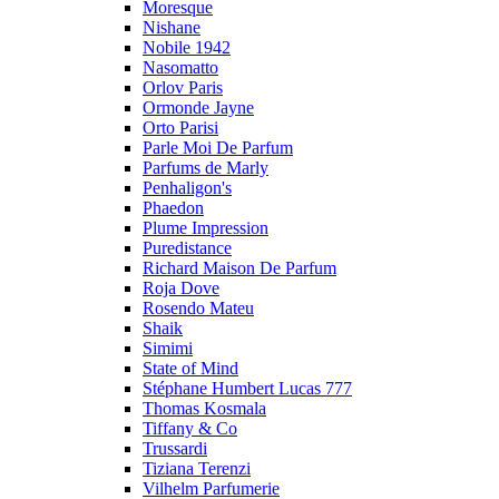
Moresque
Nishane
Nobile 1942
Nasomatto
Orlov Paris
Ormonde Jayne
Orto Parisi
Parle Moi De Parfum
Parfums de Marly
Penhaligon's
Phaedon
Plume Impression
Puredistance
Richard Maison De Parfum
Roja Dove
Rosendo Mateu
Shaik
Simimi
State of Mind
Stéphane Humbert Lucas 777
Thomas Kosmala
Tiffany & Co
Trussardi
Tiziana Terenzi
Vilhelm Parfumerie