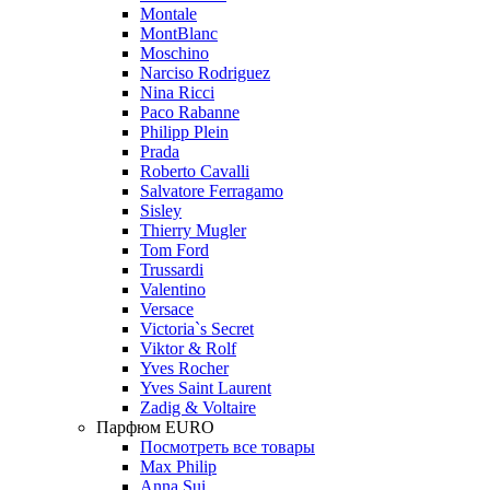
Montale
MontBlanc
Moschino
Narciso Rodriguez
Nina Ricci
Paco Rabanne
Philipp Plein
Prada
Roberto Cavalli
Salvatore Ferragamo
Sisley
Thierry Mugler
Tom Ford
Trussardi
Valentino
Versace
Victoria`s Secret
Viktor & Rolf
Yves Rocher
Yves Saint Laurent
Zadig & Voltaire
Парфюм EURO
Посмотреть все товары
Max Philip
Anna Sui