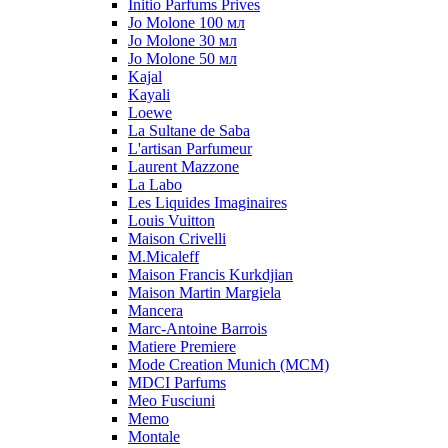
Initio Parfums Prives
Jo Molone 100 мл
Jo Molone 30 мл
Jo Molone 50 мл
Kajal
Kayali
Loewe
La Sultane de Saba
L'artisan Parfumeur
Laurent Mazzone
La Labo
Les Liquides Imaginaires
Louis Vuitton
Maison Crivelli
M.Micaleff
Maison Francis Kurkdjian
Maison Martin Margiela
Mancera
Marc-Antoine Barrois
Matiere Premiere
Mode Creation Munich (MCM)
MDCI Parfums
Meo Fusciuni
Memo
Montale