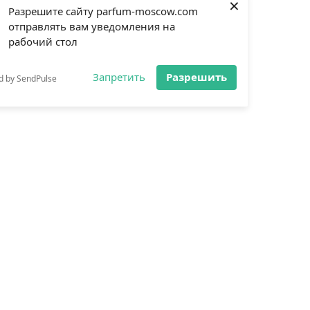
×
Разрешите сайту parfum-moscow.com
отправлять вам уведомления на
рабочий стол
Запретить
Разрешить
d by SendPulse