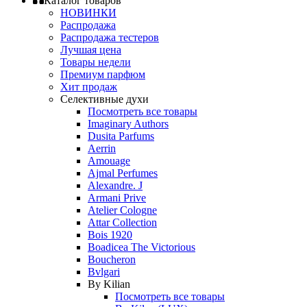
Каталог товаров
НОВИНКИ
Распродажа
Распродажа тестеров
Лучшая цена
Товары недели
Премиум парфюм
Хит продаж
Селективные духи
Посмотреть все товары
Imaginary Authors
Dusita Parfums
Aerrin
Amouage
Ajmal Perfumes
Alexandre. J
Armani Prive
Atelier Cologne
Attar Collection
Bois 1920
Boadicea The Victorious
Boucheron
Bvlgari
By Kilian
Посмотреть все товары