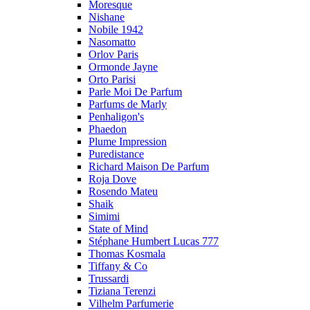
Moresque
Nishane
Nobile 1942
Nasomatto
Orlov Paris
Ormonde Jayne
Orto Parisi
Parle Moi De Parfum
Parfums de Marly
Penhaligon's
Phaedon
Plume Impression
Puredistance
Richard Maison De Parfum
Roja Dove
Rosendo Mateu
Shaik
Simimi
State of Mind
Stéphane Humbert Lucas 777
Thomas Kosmala
Tiffany & Co
Trussardi
Tiziana Terenzi
Vilhelm Parfumerie