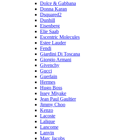
Dolce & Gabbana
Donna Karan
Dsquared2
Dunhill
Eisenberg
Elie Saab
Escentric Molecules
Estee Lauder
Fendi
Giardini Di Toscana
Giorgio Armani
Givenchy
Gucci
Guerlain
Hermes
Hugo Boss
Issey Miyake
Jean Paul Gaultier
Jimmy Choo
Kenzo
Lacoste
Lalique
Lancome
Lanvin
Marc Jacobs