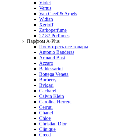
Violet
Vertus
Van Cleef & Arpels
Widian
Xerjoff
Zarkoperfume
27 87 Perfumes
Парфюм A-Plus
Посмотреть все товары
Antonio Banderas
Armand Basi
Azzaro
Baldessarini
Bottega Veneta
Burberry
Bvlgari
Cacharel
Calvin Klein
Carolina Herrera
Cerruti
Chanel
Chloe
Christian Dior
Clinique
Creed