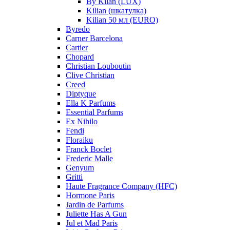
By Kilan (LUX)
Kilian (шкатулка)
Kilian 50 мл (EURO)
Byredo
Carner Barcelona
Cartier
Chopard
Christian Louboutin
Clive Christian
Creed
Diptyque
Ella K Parfums
Essential Parfums
Ex Nihilo
Fendi
Floraiku
Franck Boclet
Frederic Malle
Genyum
Gritti
Haute Fragrance Company (HFC)
Hormone Paris
Jardin de Parfums
Juliette Has A Gun
Jul et Mad Paris