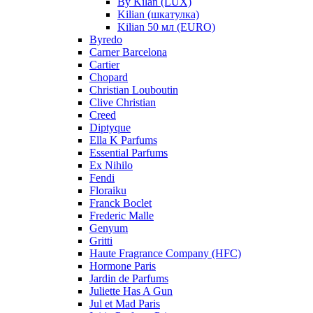
By Kilan (LUX)
Kilian (шкатулка)
Kilian 50 мл (EURO)
Byredo
Carner Barcelona
Cartier
Chopard
Christian Louboutin
Clive Christian
Creed
Diptyque
Ella K Parfums
Essential Parfums
Ex Nihilo
Fendi
Floraiku
Franck Boclet
Frederic Malle
Genyum
Gritti
Haute Fragrance Company (HFC)
Hormone Paris
Jardin de Parfums
Juliette Has A Gun
Jul et Mad Paris