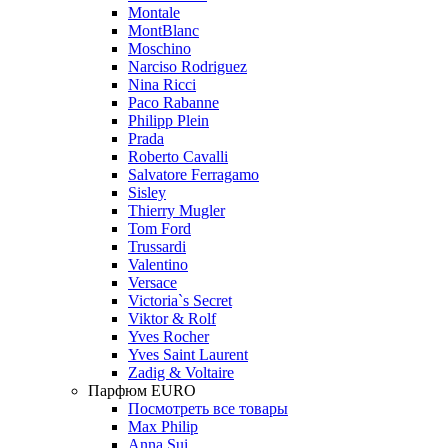
Montale
MontBlanc
Moschino
Narciso Rodriguez
Nina Ricci
Paco Rabanne
Philipp Plein
Prada
Roberto Cavalli
Salvatore Ferragamo
Sisley
Thierry Mugler
Tom Ford
Trussardi
Valentino
Versace
Victoria`s Secret
Viktor & Rolf
Yves Rocher
Yves Saint Laurent
Zadig & Voltaire
Парфюм EURO
Посмотреть все товары
Max Philip
Anna Sui