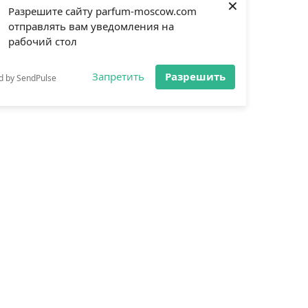
×
Разрешите сайту parfum-moscow.com
отправлять вам уведомления на
рабочий стол
Запретить
Разрешить
d by SendPulse