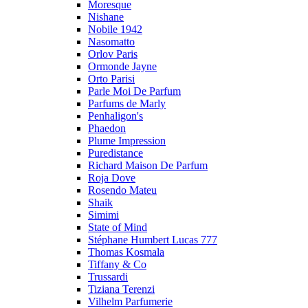
Moresque
Nishane
Nobile 1942
Nasomatto
Orlov Paris
Ormonde Jayne
Orto Parisi
Parle Moi De Parfum
Parfums de Marly
Penhaligon's
Phaedon
Plume Impression
Puredistance
Richard Maison De Parfum
Roja Dove
Rosendo Mateu
Shaik
Simimi
State of Mind
Stéphane Humbert Lucas 777
Thomas Kosmala
Tiffany & Co
Trussardi
Tiziana Terenzi
Vilhelm Parfumerie