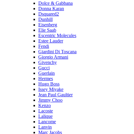
Dolce & Gabbana
Donna Karan
Dsquared2
Dunhill
Eisenberg
Elie Saab
Escentric Molecules
Estee Lauder
Fendi
Giardini Di Toscana
Giorgio Armani
Givenchy
Gucci
Guerlain
Hermes
Hugo Boss
Issey Miyake
Jean Paul Gaultier
Jimmy Choo
Kenzo
Lacoste
Lalique
Lancome
Lanvin
Marc Jacobs