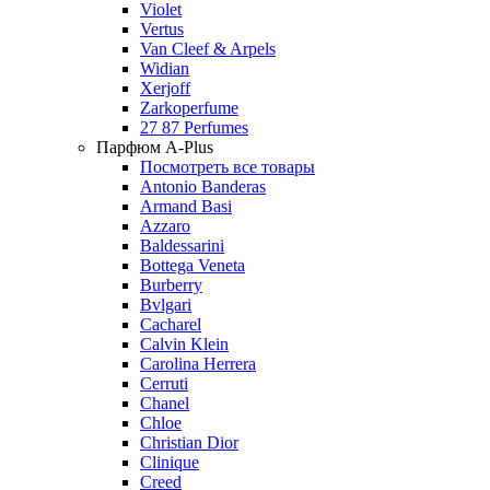
Violet
Vertus
Van Cleef & Arpels
Widian
Xerjoff
Zarkoperfume
27 87 Perfumes
Парфюм A-Plus
Посмотреть все товары
Antonio Banderas
Armand Basi
Azzaro
Baldessarini
Bottega Veneta
Burberry
Bvlgari
Cacharel
Calvin Klein
Carolina Herrera
Cerruti
Chanel
Chloe
Christian Dior
Clinique
Creed