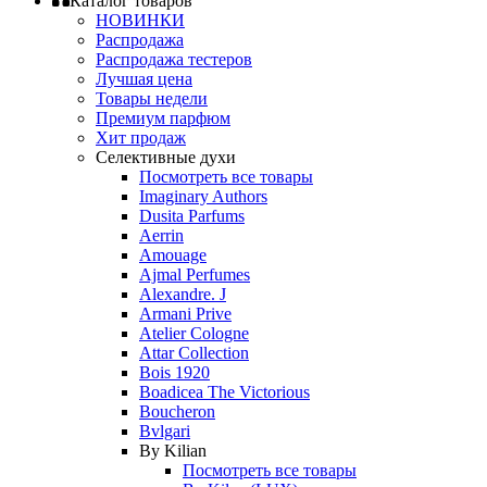
Каталог товаров
НОВИНКИ
Распродажа
Распродажа тестеров
Лучшая цена
Товары недели
Премиум парфюм
Хит продаж
Селективные духи
Посмотреть все товары
Imaginary Authors
Dusita Parfums
Aerrin
Amouage
Ajmal Perfumes
Alexandre. J
Armani Prive
Atelier Cologne
Attar Collection
Bois 1920
Boadicea The Victorious
Boucheron
Bvlgari
By Kilian
Посмотреть все товары