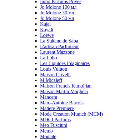
Initio Parfums Prives
Jo Molone 100 мл
Jo Molone 30 мл
Jo Molone 50 мл
Kajal
Kayali
Loewe
La Sultane de Saba
L'artisan Parfumeur
Laurent Mazzone
La Labo
Les Liquides Imaginaires
Louis Vuitton
Maison Crivelli
M.Micaleff
Maison Francis Kurkdjian
Maison Martin Margiela
Mancera
Marc-Antoine Barrois
Matiere Premiere
Mode Creation Munich (MCM)
MDCI Parfums
Meo Fusciuni
Memo
Montale