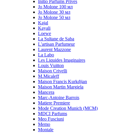
Initio Parfums Prives
Jo Molone 100 мл
Jo Molone 30 мл
Jo Molone 50 мл
Kajal
Kayali
Loewe
La Sultane de Saba
L'artisan Parfumeur
Laurent Mazzone
La Labo
Les Liquides Imaginaires
Louis Vuitton
Maison Crivelli
M.Micaleff
Maison Francis Kurkdjian
Maison Martin Margiela
Mancera
Marc-Antoine Barrois
Matiere Premiere
Mode Creation Munich (MCM)
MDCI Parfums
Meo Fusciuni
Memo
Montale