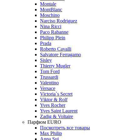
Montale
MontBlanc
Moschino
Narciso Rodriguez
Nina Ricci
Paco Rabanne
Philipp Plein
Prada
Roberto Cavalli
Salvatore Ferragamo
Sisley
Thierry Mugler
Tom Ford
Trussardi
Valentino
Versace
Victoria`s Secret
Viktor & Rolf
Yves Rocher
Yves Saint Laurent
Zadig & Voltaire
Парфюм EURO
Посмотреть все товары
Max Philip
Anna Sui