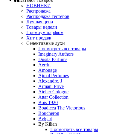
Каталог товаров
НОВИНКИ
Распродажа
Распродажа тестеров
Лучшая цена
Товары недели
Премиум парфюм
Хит продаж
Селективные духи
Посмотреть все товары
Imaginary Authors
Dusita Parfums
Aerrin
Amouage
Ajmal Perfumes
Alexandre. J
Armani Prive
Atelier Cologne
Attar Collection
Bois 1920
Boadicea The Victorious
Boucheron
Bvlgari
By Kilian
Посмотреть все товары