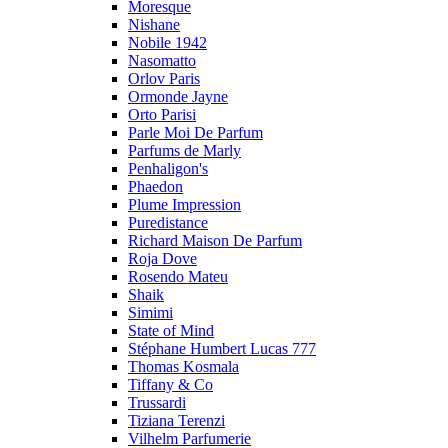
Moresque
Nishane
Nobile 1942
Nasomatto
Orlov Paris
Ormonde Jayne
Orto Parisi
Parle Moi De Parfum
Parfums de Marly
Penhaligon's
Phaedon
Plume Impression
Puredistance
Richard Maison De Parfum
Roja Dove
Rosendo Mateu
Shaik
Simimi
State of Mind
Stéphane Humbert Lucas 777
Thomas Kosmala
Tiffany & Co
Trussardi
Tiziana Terenzi
Vilhelm Parfumerie