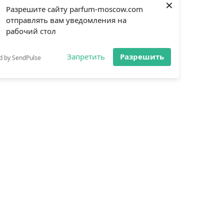
×
Разрешите сайту parfum-moscow.com
отправлять вам уведомления на
рабочий стол
Запретить
Разрешить
d by SendPulse