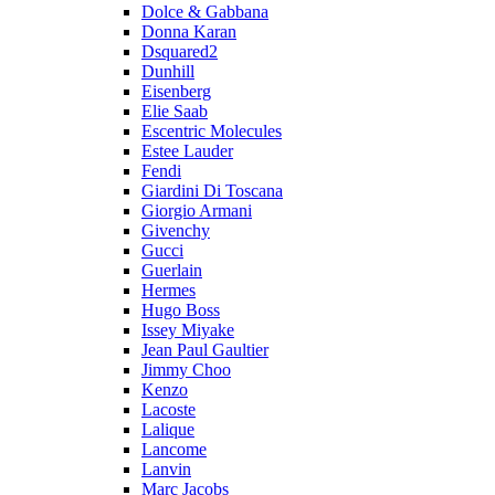
Dolce & Gabbana
Donna Karan
Dsquared2
Dunhill
Eisenberg
Elie Saab
Escentric Molecules
Estee Lauder
Fendi
Giardini Di Toscana
Giorgio Armani
Givenchy
Gucci
Guerlain
Hermes
Hugo Boss
Issey Miyake
Jean Paul Gaultier
Jimmy Choo
Kenzo
Lacoste
Lalique
Lancome
Lanvin
Marc Jacobs