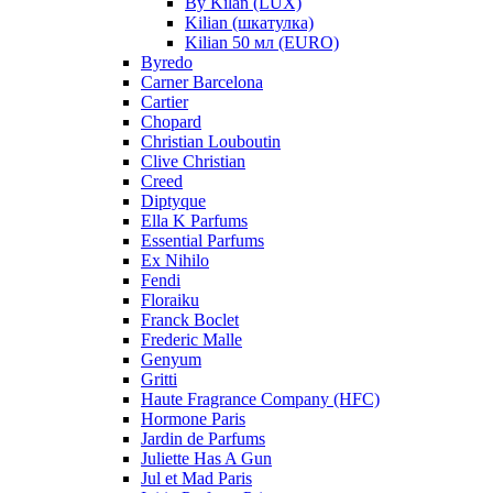
By Kilan (LUX)
Kilian (шкатулка)
Kilian 50 мл (EURO)
Byredo
Carner Barcelona
Cartier
Chopard
Christian Louboutin
Clive Christian
Creed
Diptyque
Ella K Parfums
Essential Parfums
Ex Nihilo
Fendi
Floraiku
Franck Boclet
Frederic Malle
Genyum
Gritti
Haute Fragrance Company (HFC)
Hormone Paris
Jardin de Parfums
Juliette Has A Gun
Jul et Mad Paris