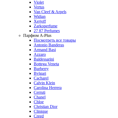
Violet
Vertus
Van Cleef & Arpels
Widian
Xerjoff
Zarkoperfume
27 87 Perfumes
Парфюм A-Plus
Посмотреть все товары
Antonio Banderas
Armand Basi
Azzaro
Baldessarini
Bottega Veneta
Burberry
Bvlgari
Cacharel
Calvin Klein
Carolina Herrera
Cerruti
Chanel
Chloe
Christian Dior
Clinique
Creed