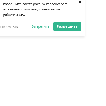
×
Разрешите сайту parfum-moscow.com
отправлять вам уведомления на
рабочий стол
Запретить
Разрешить
d by SendPulse