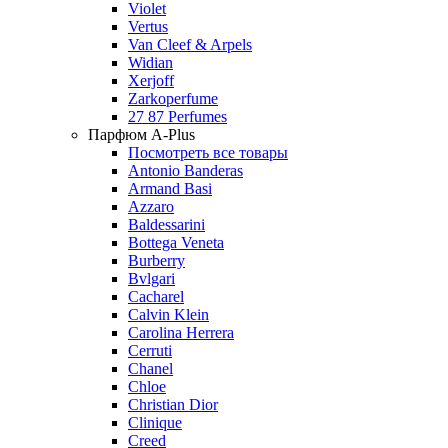
Violet
Vertus
Van Cleef & Arpels
Widian
Xerjoff
Zarkoperfume
27 87 Perfumes
Парфюм A-Plus
Посмотреть все товары
Antonio Banderas
Armand Basi
Azzaro
Baldessarini
Bottega Veneta
Burberry
Bvlgari
Cacharel
Calvin Klein
Carolina Herrera
Cerruti
Chanel
Chloe
Christian Dior
Clinique
Creed