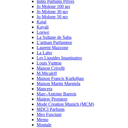
Initio Parfums Prives
Jo Molone 100 мл
Jo Molone 30 мл
Jo Molone 50 мл
Kajal
Kayali
Loewe
La Sultane de Saba
L'artisan Parfumeur
Laurent Mazzone
La Labo
Les Liquides Imaginaires
Louis Vuitton
Maison Crivelli
M.Micaleff
Maison Francis Kurkdjian
Maison Martin Margiela
Mancera
Marc-Antoine Barrois
Matiere Premiere
Mode Creation Munich (MCM)
MDCI Parfums
Meo Fusciuni
Memo
Montale