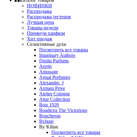
Каталог товаров
НОВИНКИ
Распродажа
Распродажа тестеров
Лучшая цена
Товары недели
Премиум парфюм
Хит продаж
Селективные духи
Посмотреть все товары
Imaginary Authors
Dusita Parfums
Aerrin
Amouage
Ajmal Perfumes
Alexandre. J
Armani Prive
Atelier Cologne
Attar Collection
Bois 1920
Boadicea The Victorious
Boucheron
Bvlgari
By Kilian
Посмотреть все товары