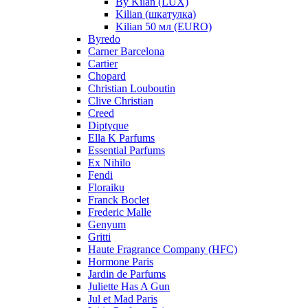
By Kilan (LUX)
Kilian (шкатулка)
Kilian 50 мл (EURO)
Byredo
Carner Barcelona
Cartier
Chopard
Christian Louboutin
Clive Christian
Creed
Diptyque
Ella K Parfums
Essential Parfums
Ex Nihilo
Fendi
Floraiku
Franck Boclet
Frederic Malle
Genyum
Gritti
Haute Fragrance Company (HFC)
Hormone Paris
Jardin de Parfums
Juliette Has A Gun
Jul et Mad Paris