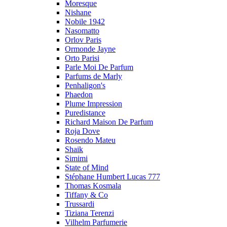
Moresque
Nishane
Nobile 1942
Nasomatto
Orlov Paris
Ormonde Jayne
Orto Parisi
Parle Moi De Parfum
Parfums de Marly
Penhaligon's
Phaedon
Plume Impression
Puredistance
Richard Maison De Parfum
Roja Dove
Rosendo Mateu
Shaik
Simimi
State of Mind
Stéphane Humbert Lucas 777
Thomas Kosmala
Tiffany & Co
Trussardi
Tiziana Terenzi
Vilhelm Parfumerie