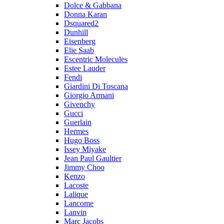
Dolce & Gabbana
Donna Karan
Dsquared2
Dunhill
Eisenberg
Elie Saab
Escentric Molecules
Estee Lauder
Fendi
Giardini Di Toscana
Giorgio Armani
Givenchy
Gucci
Guerlain
Hermes
Hugo Boss
Issey Miyake
Jean Paul Gaultier
Jimmy Choo
Kenzo
Lacoste
Lalique
Lancome
Lanvin
Marc Jacobs