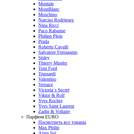
Montale
MontBlanc
Moschino
Narciso Rodriguez
Nina Ricci
Paco Rabanne
Philipp Plein
Prada
Roberto Cavalli
Salvatore Ferragamo
Sisley
Thierry Mugler
Tom Ford
Trussardi
Valentino
Versace
Victoria`s Secret
Viktor & Rolf
Yves Rocher
Yves Saint Laurent
Zadig & Voltaire
Парфюм EURO
Посмотреть все товары
Max Philip
Anna Sui