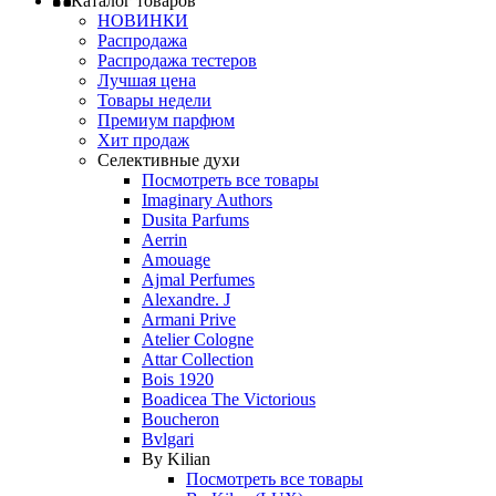
Каталог товаров
НОВИНКИ
Распродажа
Распродажа тестеров
Лучшая цена
Товары недели
Премиум парфюм
Хит продаж
Селективные духи
Посмотреть все товары
Imaginary Authors
Dusita Parfums
Aerrin
Amouage
Ajmal Perfumes
Alexandre. J
Armani Prive
Atelier Cologne
Attar Collection
Bois 1920
Boadicea The Victorious
Boucheron
Bvlgari
By Kilian
Посмотреть все товары