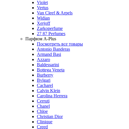
Violet
Vertus
Van Cleef & Arpels
Widian
Xerjoff
Zarkoperfume
27 87 Perfumes
Парфюм A-Plus
Посмотреть все товары
Antonio Banderas
Armand Basi
Azzaro
Baldessarini
Bottega Veneta
Burberry
Bvlgari
Cacharel
Calvin Klein
Carolina Herrera
Cerruti
Chanel
Chloe
Christian Dior
Clinique
Creed