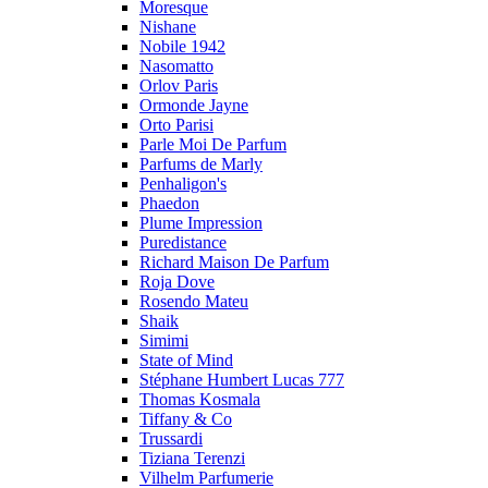
Moresque
Nishane
Nobile 1942
Nasomatto
Orlov Paris
Ormonde Jayne
Orto Parisi
Parle Moi De Parfum
Parfums de Marly
Penhaligon's
Phaedon
Plume Impression
Puredistance
Richard Maison De Parfum
Roja Dove
Rosendo Mateu
Shaik
Simimi
State of Mind
Stéphane Humbert Lucas 777
Thomas Kosmala
Tiffany & Co
Trussardi
Tiziana Terenzi
Vilhelm Parfumerie