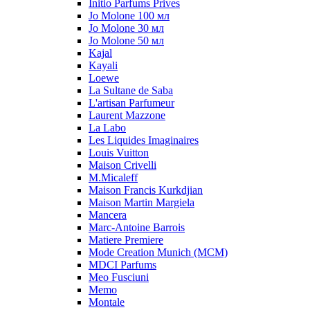
Initio Parfums Prives
Jo Molone 100 мл
Jo Molone 30 мл
Jo Molone 50 мл
Kajal
Kayali
Loewe
La Sultane de Saba
L'artisan Parfumeur
Laurent Mazzone
La Labo
Les Liquides Imaginaires
Louis Vuitton
Maison Crivelli
M.Micaleff
Maison Francis Kurkdjian
Maison Martin Margiela
Mancera
Marc-Antoine Barrois
Matiere Premiere
Mode Creation Munich (MCM)
MDCI Parfums
Meo Fusciuni
Memo
Montale