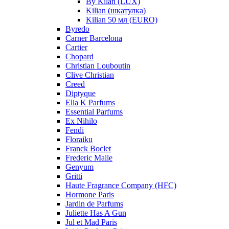
By Kilan (LUX)
Kilian (шкатулка)
Kilian 50 мл (EURO)
Byredo
Carner Barcelona
Cartier
Chopard
Christian Louboutin
Clive Christian
Creed
Diptyque
Ella K Parfums
Essential Parfums
Ex Nihilo
Fendi
Floraiku
Franck Boclet
Frederic Malle
Genyum
Gritti
Haute Fragrance Company (HFC)
Hormone Paris
Jardin de Parfums
Juliette Has A Gun
Jul et Mad Paris