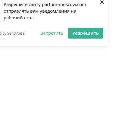
×
Разрешите сайту parfum-moscow.com
отправлять вам уведомления на
рабочий стол
Запретить
Разрешить
d by SendPulse