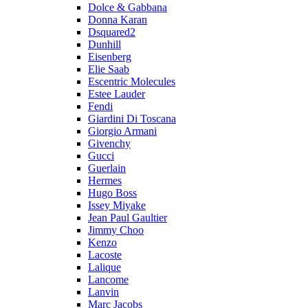
Dolce & Gabbana
Donna Karan
Dsquared2
Dunhill
Eisenberg
Elie Saab
Escentric Molecules
Estee Lauder
Fendi
Giardini Di Toscana
Giorgio Armani
Givenchy
Gucci
Guerlain
Hermes
Hugo Boss
Issey Miyake
Jean Paul Gaultier
Jimmy Choo
Kenzo
Lacoste
Lalique
Lancome
Lanvin
Marc Jacobs