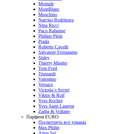
Montale
MontBlanc
Moschino
Narciso Rodriguez
Nina Ricci
Paco Rabanne
Philipp Plein
Prada
Roberto Cavalli
Salvatore Ferragamo
Sisley
Thierry Mugler
Tom Ford
Trussardi
Valentino
Versace
Victoria`s Secret
Viktor & Rolf
Yves Rocher
Yves Saint Laurent
Zadig & Voltaire
Парфюм EURO
Посмотреть все товары
Max Philip
Anna Sui