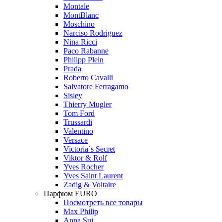
Montale
MontBlanc
Moschino
Narciso Rodriguez
Nina Ricci
Paco Rabanne
Philipp Plein
Prada
Roberto Cavalli
Salvatore Ferragamo
Sisley
Thierry Mugler
Tom Ford
Trussardi
Valentino
Versace
Victoria`s Secret
Viktor & Rolf
Yves Rocher
Yves Saint Laurent
Zadig & Voltaire
Парфюм EURO
Посмотреть все товары
Max Philip
Anna Sui