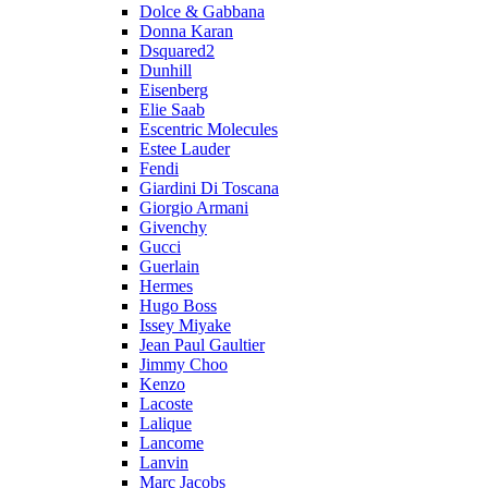
Dolce & Gabbana
Donna Karan
Dsquared2
Dunhill
Eisenberg
Elie Saab
Escentric Molecules
Estee Lauder
Fendi
Giardini Di Toscana
Giorgio Armani
Givenchy
Gucci
Guerlain
Hermes
Hugo Boss
Issey Miyake
Jean Paul Gaultier
Jimmy Choo
Kenzo
Lacoste
Lalique
Lancome
Lanvin
Marc Jacobs