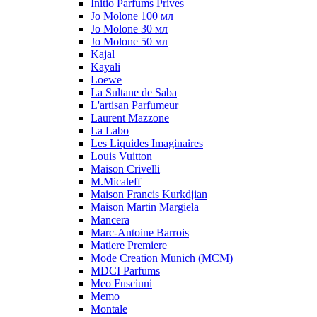
Initio Parfums Prives
Jo Molone 100 мл
Jo Molone 30 мл
Jo Molone 50 мл
Kajal
Kayali
Loewe
La Sultane de Saba
L'artisan Parfumeur
Laurent Mazzone
La Labo
Les Liquides Imaginaires
Louis Vuitton
Maison Crivelli
M.Micaleff
Maison Francis Kurkdjian
Maison Martin Margiela
Mancera
Marc-Antoine Barrois
Matiere Premiere
Mode Creation Munich (MCM)
MDCI Parfums
Meo Fusciuni
Memo
Montale