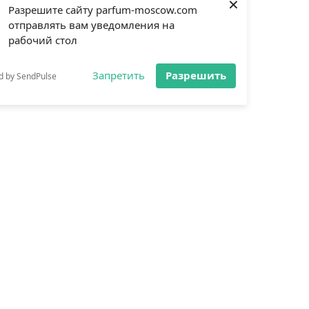
×
Разрешите сайту parfum-moscow.com
отправлять вам уведомления на
рабочий стол
Запретить
Разрешить
d by SendPulse