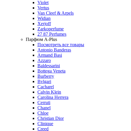
Violet
Vertus
Van Cleef & Arpels
Widian
Xerjoff
Zarkoperfume
27 87 Perfumes
Парфюм A-Plus
Посмотреть все товары
Antonio Banderas
Armand Basi
Azzaro
Baldessarini
Bottega Veneta
Burberry
Bvlgari
Cacharel
Calvin Klein
Carolina Herrera
Cerruti
Chanel
Chloe
Christian Dior
Clinique
Creed