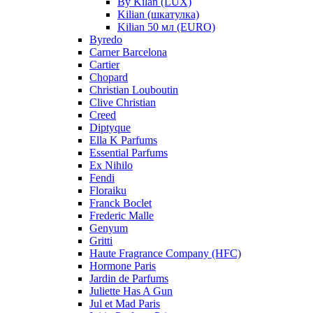
By Kilan (LUX)
Kilian (шкатулка)
Kilian 50 мл (EURO)
Byredo
Carner Barcelona
Cartier
Chopard
Christian Louboutin
Clive Christian
Creed
Diptyque
Ella K Parfums
Essential Parfums
Ex Nihilo
Fendi
Floraiku
Franck Boclet
Frederic Malle
Genyum
Gritti
Haute Fragrance Company (HFC)
Hormone Paris
Jardin de Parfums
Juliette Has A Gun
Jul et Mad Paris