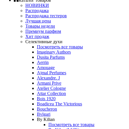
Каталог товаров
НОВИНКИ
Распродажа
Распродажа тестеров
Лучшая цена
Товары недели
Премиум парфюм
Хит продаж
Селективные духи
Посмотреть все товары
Imaginary Authors
Dusita Parfums
Aerrin
Amouage
Ajmal Perfumes
Alexandre. J
Armani Prive
Atelier Cologne
Attar Collection
Bois 1920
Boadicea The Victorious
Boucheron
Bvlgari
By Kilian
Посмотреть все товары