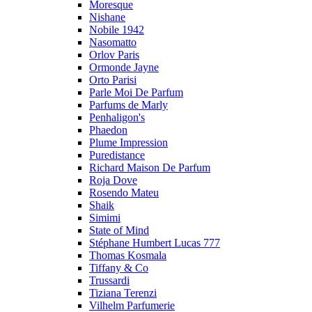
Moresque
Nishane
Nobile 1942
Nasomatto
Orlov Paris
Ormonde Jayne
Orto Parisi
Parle Moi De Parfum
Parfums de Marly
Penhaligon's
Phaedon
Plume Impression
Puredistance
Richard Maison De Parfum
Roja Dove
Rosendo Mateu
Shaik
Simimi
State of Mind
Stéphane Humbert Lucas 777
Thomas Kosmala
Tiffany & Co
Trussardi
Tiziana Terenzi
Vilhelm Parfumerie