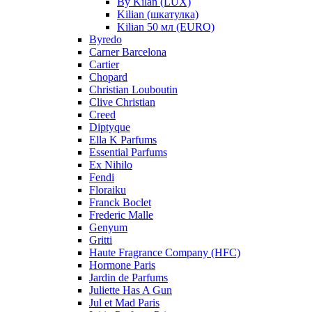
By Kilan (LUX)
Kilian (шкатулка)
Kilian 50 мл (EURO)
Byredo
Carner Barcelona
Cartier
Chopard
Christian Louboutin
Clive Christian
Creed
Diptyque
Ella K Parfums
Essential Parfums
Ex Nihilo
Fendi
Floraiku
Franck Boclet
Frederic Malle
Genyum
Gritti
Haute Fragrance Company (HFC)
Hormone Paris
Jardin de Parfums
Juliette Has A Gun
Jul et Mad Paris