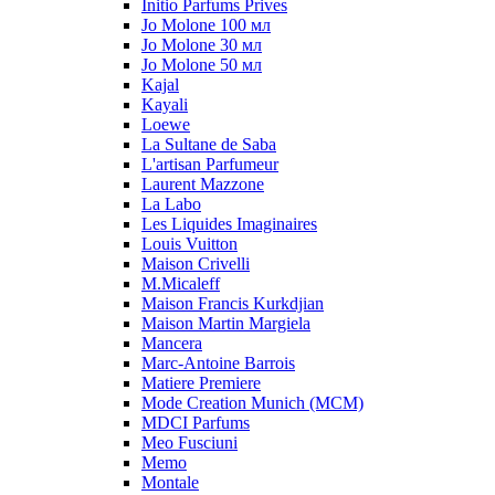
Initio Parfums Prives
Jo Molone 100 мл
Jo Molone 30 мл
Jo Molone 50 мл
Kajal
Kayali
Loewe
La Sultane de Saba
L'artisan Parfumeur
Laurent Mazzone
La Labo
Les Liquides Imaginaires
Louis Vuitton
Maison Crivelli
M.Micaleff
Maison Francis Kurkdjian
Maison Martin Margiela
Mancera
Marc-Antoine Barrois
Matiere Premiere
Mode Creation Munich (MCM)
MDCI Parfums
Meo Fusciuni
Memo
Montale