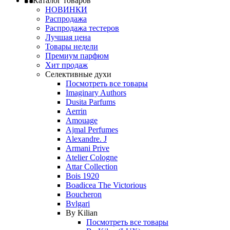
Каталог товаров
НОВИНКИ
Распродажа
Распродажа тестеров
Лучшая цена
Товары недели
Премиум парфюм
Хит продаж
Селективные духи
Посмотреть все товары
Imaginary Authors
Dusita Parfums
Aerrin
Amouage
Ajmal Perfumes
Alexandre. J
Armani Prive
Atelier Cologne
Attar Collection
Bois 1920
Boadicea The Victorious
Boucheron
Bvlgari
By Kilian
Посмотреть все товары