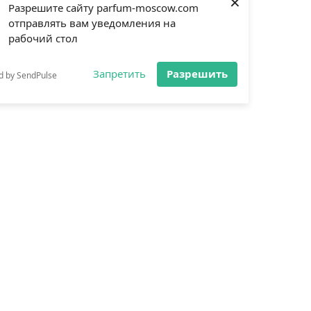
×
Разрешите сайту parfum-moscow.com
отправлять вам уведомления на
рабочий стол
Запретить
Разрешить
d by SendPulse