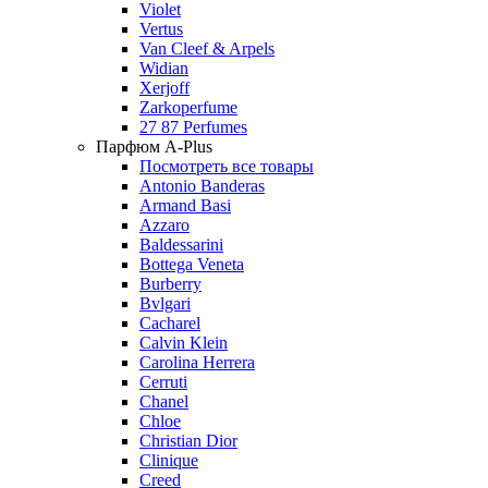
Violet
Vertus
Van Cleef & Arpels
Widian
Xerjoff
Zarkoperfume
27 87 Perfumes
Парфюм A-Plus
Посмотреть все товары
Antonio Banderas
Armand Basi
Azzaro
Baldessarini
Bottega Veneta
Burberry
Bvlgari
Cacharel
Calvin Klein
Carolina Herrera
Cerruti
Chanel
Chloe
Christian Dior
Clinique
Creed