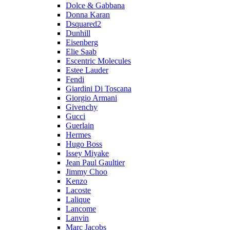
Dolce & Gabbana
Donna Karan
Dsquared2
Dunhill
Eisenberg
Elie Saab
Escentric Molecules
Estee Lauder
Fendi
Giardini Di Toscana
Giorgio Armani
Givenchy
Gucci
Guerlain
Hermes
Hugo Boss
Issey Miyake
Jean Paul Gaultier
Jimmy Choo
Kenzo
Lacoste
Lalique
Lancome
Lanvin
Marc Jacobs