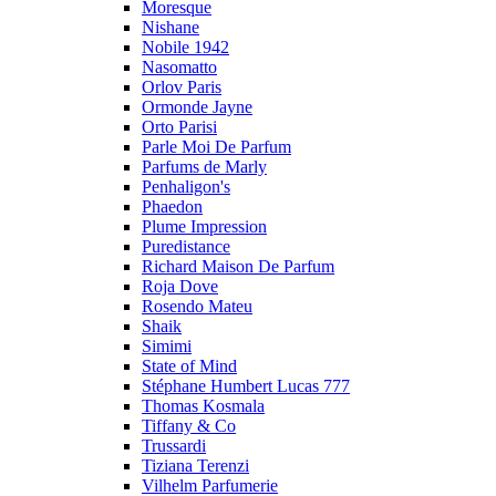
Moresque
Nishane
Nobile 1942
Nasomatto
Orlov Paris
Ormonde Jayne
Orto Parisi
Parle Moi De Parfum
Parfums de Marly
Penhaligon's
Phaedon
Plume Impression
Puredistance
Richard Maison De Parfum
Roja Dove
Rosendo Mateu
Shaik
Simimi
State of Mind
Stéphane Humbert Lucas 777
Thomas Kosmala
Tiffany & Co
Trussardi
Tiziana Terenzi
Vilhelm Parfumerie