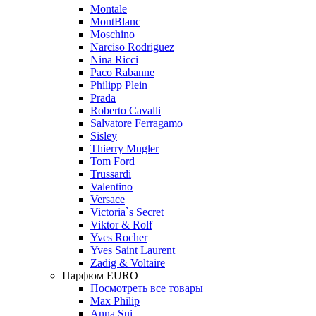
Montale
MontBlanc
Moschino
Narciso Rodriguez
Nina Ricci
Paco Rabanne
Philipp Plein
Prada
Roberto Cavalli
Salvatore Ferragamo
Sisley
Thierry Mugler
Tom Ford
Trussardi
Valentino
Versace
Victoria`s Secret
Viktor & Rolf
Yves Rocher
Yves Saint Laurent
Zadig & Voltaire
Парфюм EURO
Посмотреть все товары
Max Philip
Anna Sui