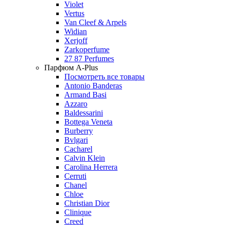
Violet
Vertus
Van Cleef & Arpels
Widian
Xerjoff
Zarkoperfume
27 87 Perfumes
Парфюм A-Plus
Посмотреть все товары
Antonio Banderas
Armand Basi
Azzaro
Baldessarini
Bottega Veneta
Burberry
Bvlgari
Cacharel
Calvin Klein
Carolina Herrera
Cerruti
Chanel
Chloe
Christian Dior
Clinique
Creed