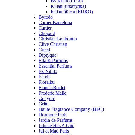
By Kilan (LUX)
Kilian (шкатулка)
Kilian 50 мл (EURO)
Byredo
Carner Barcelona
Cartier
Chopard
Christian Louboutin
Clive Christian
Creed
Diptyque
Ella K Parfums
Essential Parfums
Ex Nihilo
Fendi
Floraiku
Franck Boclet
Frederic Malle
Genyum
Gritti
Haute Fragrance Company (HFC)
Hormone Paris
Jardin de Parfums
Juliette Has A Gun
Jul et Mad Paris