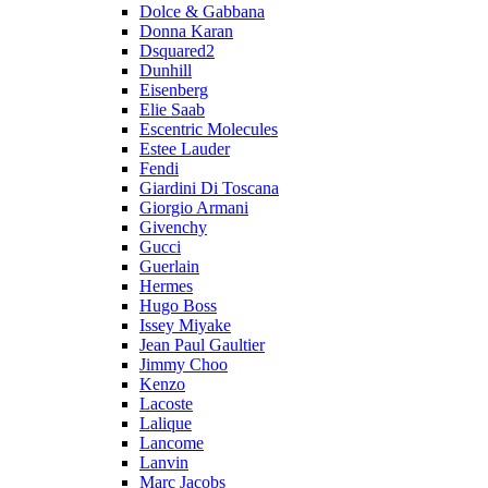
Dolce & Gabbana
Donna Karan
Dsquared2
Dunhill
Eisenberg
Elie Saab
Escentric Molecules
Estee Lauder
Fendi
Giardini Di Toscana
Giorgio Armani
Givenchy
Gucci
Guerlain
Hermes
Hugo Boss
Issey Miyake
Jean Paul Gaultier
Jimmy Choo
Kenzo
Lacoste
Lalique
Lancome
Lanvin
Marc Jacobs