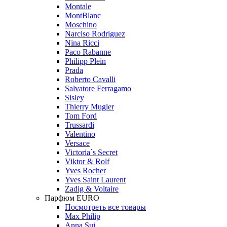
Montale
MontBlanc
Moschino
Narciso Rodriguez
Nina Ricci
Paco Rabanne
Philipp Plein
Prada
Roberto Cavalli
Salvatore Ferragamo
Sisley
Thierry Mugler
Tom Ford
Trussardi
Valentino
Versace
Victoria`s Secret
Viktor & Rolf
Yves Rocher
Yves Saint Laurent
Zadig & Voltaire
Парфюм EURO
Посмотреть все товары
Max Philip
Anna Sui