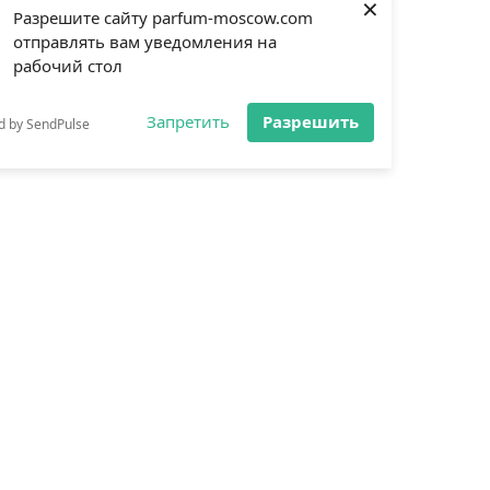
×
Разрешите сайту parfum-moscow.com
отправлять вам уведомления на
рабочий стол
Запретить
Разрешить
d by SendPulse