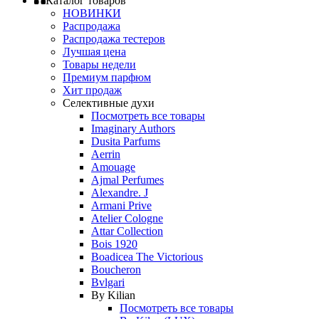
Каталог товаров
НОВИНКИ
Распродажа
Распродажа тестеров
Лучшая цена
Товары недели
Премиум парфюм
Хит продаж
Селективные духи
Посмотреть все товары
Imaginary Authors
Dusita Parfums
Aerrin
Amouage
Ajmal Perfumes
Alexandre. J
Armani Prive
Atelier Cologne
Attar Collection
Bois 1920
Boadicea The Victorious
Boucheron
Bvlgari
By Kilian
Посмотреть все товары