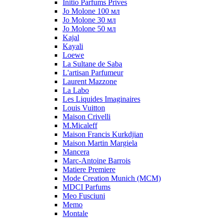
Initio Parfums Prives
Jo Molone 100 мл
Jo Molone 30 мл
Jo Molone 50 мл
Kajal
Kayali
Loewe
La Sultane de Saba
L'artisan Parfumeur
Laurent Mazzone
La Labo
Les Liquides Imaginaires
Louis Vuitton
Maison Crivelli
M.Micaleff
Maison Francis Kurkdjian
Maison Martin Margiela
Mancera
Marc-Antoine Barrois
Matiere Premiere
Mode Creation Munich (MCM)
MDCI Parfums
Meo Fusciuni
Memo
Montale