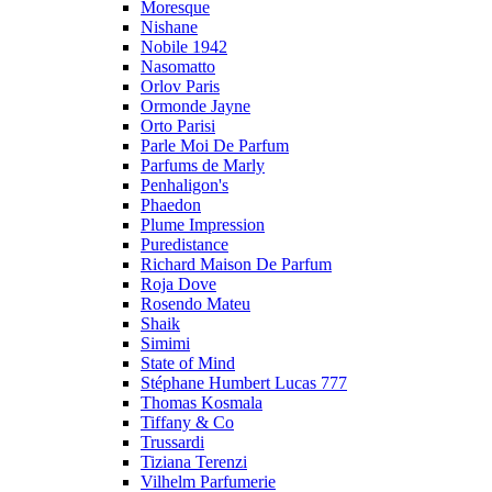
Moresque
Nishane
Nobile 1942
Nasomatto
Orlov Paris
Ormonde Jayne
Orto Parisi
Parle Moi De Parfum
Parfums de Marly
Penhaligon's
Phaedon
Plume Impression
Puredistance
Richard Maison De Parfum
Roja Dove
Rosendo Mateu
Shaik
Simimi
State of Mind
Stéphane Humbert Lucas 777
Thomas Kosmala
Tiffany & Co
Trussardi
Tiziana Terenzi
Vilhelm Parfumerie