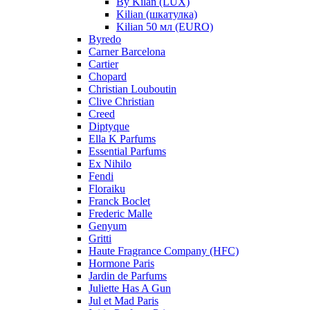
By Kilan (LUX)
Kilian (шкатулка)
Kilian 50 мл (EURO)
Byredo
Carner Barcelona
Cartier
Chopard
Christian Louboutin
Clive Christian
Creed
Diptyque
Ella K Parfums
Essential Parfums
Ex Nihilo
Fendi
Floraiku
Franck Boclet
Frederic Malle
Genyum
Gritti
Haute Fragrance Company (HFC)
Hormone Paris
Jardin de Parfums
Juliette Has A Gun
Jul et Mad Paris