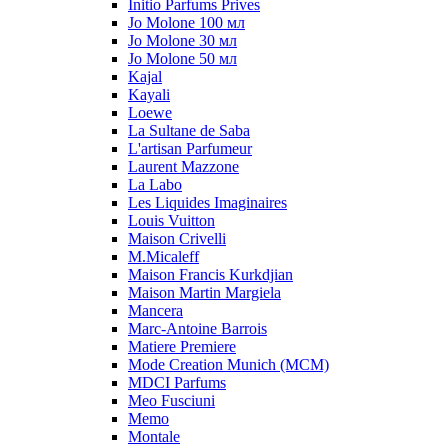
Initio Parfums Prives
Jo Molone 100 мл
Jo Molone 30 мл
Jo Molone 50 мл
Kajal
Kayali
Loewe
La Sultane de Saba
L'artisan Parfumeur
Laurent Mazzone
La Labo
Les Liquides Imaginaires
Louis Vuitton
Maison Crivelli
M.Micaleff
Maison Francis Kurkdjian
Maison Martin Margiela
Mancera
Marc-Antoine Barrois
Matiere Premiere
Mode Creation Munich (MCM)
MDCI Parfums
Meo Fusciuni
Memo
Montale