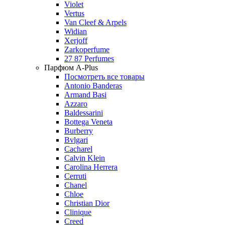
Violet
Vertus
Van Cleef & Arpels
Widian
Xerjoff
Zarkoperfume
27 87 Perfumes
Парфюм A-Plus
Посмотреть все товары
Antonio Banderas
Armand Basi
Azzaro
Baldessarini
Bottega Veneta
Burberry
Bvlgari
Cacharel
Calvin Klein
Carolina Herrera
Cerruti
Chanel
Chloe
Christian Dior
Clinique
Creed