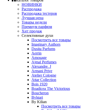
Каталог товаров
НОВИНКИ
Распродажа
Распродажа тестеров
Лучшая цена
Товары недели
Премиум парфюм
Хит продаж
Селективные духи
Посмотреть все товары
Imaginary Authors
Dusita Parfums
Aerrin
Amouage
Ajmal Perfumes
Alexandre. J
Armani Prive
Atelier Cologne
Attar Collection
Bois 1920
Boadicea The Victorious
Boucheron
Bvlgari
By Kilian
Посмотреть все товары