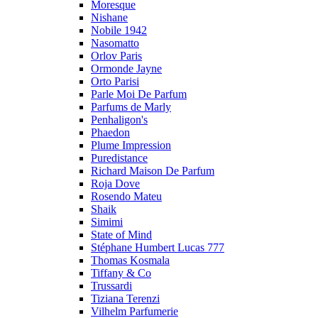
Moresque
Nishane
Nobile 1942
Nasomatto
Orlov Paris
Ormonde Jayne
Orto Parisi
Parle Moi De Parfum
Parfums de Marly
Penhaligon's
Phaedon
Plume Impression
Puredistance
Richard Maison De Parfum
Roja Dove
Rosendo Mateu
Shaik
Simimi
State of Mind
Stéphane Humbert Lucas 777
Thomas Kosmala
Tiffany & Co
Trussardi
Tiziana Terenzi
Vilhelm Parfumerie