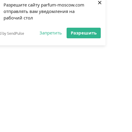
×
Разрешите сайту parfum-moscow.com
отправлять вам уведомления на
рабочий стол
Запретить
Разрешить
d by SendPulse