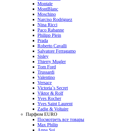
Montale
MontBlanc
Moschino
Narciso Rodriguez
Nina Ricci
Paco Rabanne
Philipp Plein
Prada
Roberto Cavalli
Salvatore Ferragamo
Sisley
Thierry Mugler
Tom Ford
Trussardi
Valentino
Versace
Victoria`s Secret
Viktor & Rolf
Yves Rocher
Yves Saint Laurent
Zadig & Voltaire
Парфюм EURO
Посмотреть все товары
Max Philip
Anna Sui