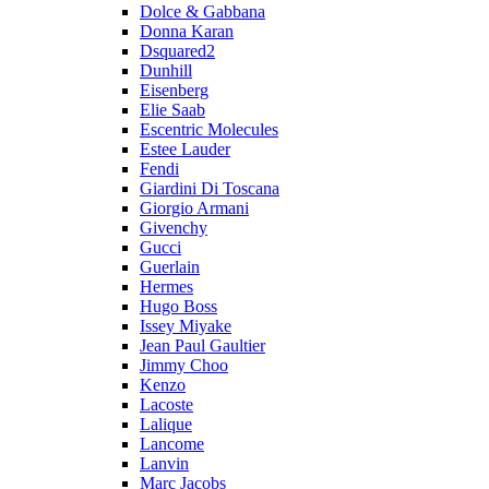
Dolce & Gabbana
Donna Karan
Dsquared2
Dunhill
Eisenberg
Elie Saab
Escentric Molecules
Estee Lauder
Fendi
Giardini Di Toscana
Giorgio Armani
Givenchy
Gucci
Guerlain
Hermes
Hugo Boss
Issey Miyake
Jean Paul Gaultier
Jimmy Choo
Kenzo
Lacoste
Lalique
Lancome
Lanvin
Marc Jacobs