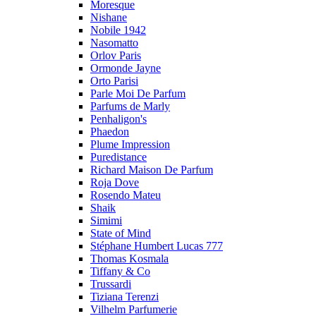
Moresque
Nishane
Nobile 1942
Nasomatto
Orlov Paris
Ormonde Jayne
Orto Parisi
Parle Moi De Parfum
Parfums de Marly
Penhaligon's
Phaedon
Plume Impression
Puredistance
Richard Maison De Parfum
Roja Dove
Rosendo Mateu
Shaik
Simimi
State of Mind
Stéphane Humbert Lucas 777
Thomas Kosmala
Tiffany & Co
Trussardi
Tiziana Terenzi
Vilhelm Parfumerie