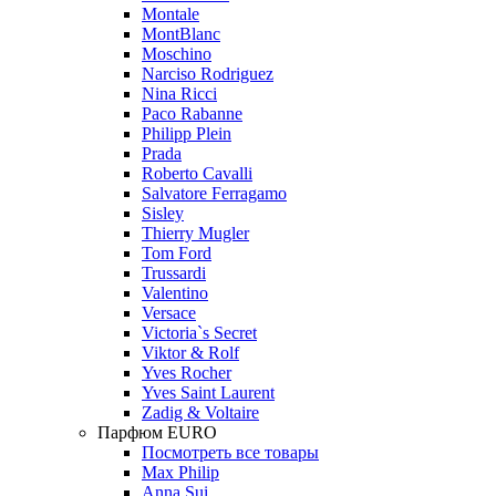
Montale
MontBlanc
Moschino
Narciso Rodriguez
Nina Ricci
Paco Rabanne
Philipp Plein
Prada
Roberto Cavalli
Salvatore Ferragamo
Sisley
Thierry Mugler
Tom Ford
Trussardi
Valentino
Versace
Victoria`s Secret
Viktor & Rolf
Yves Rocher
Yves Saint Laurent
Zadig & Voltaire
Парфюм EURO
Посмотреть все товары
Max Philip
Anna Sui