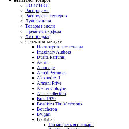
Каталог товаров
НОВИНКИ
Распродажа
Распродажа тестеров
Лучшая цена
Товары недели
Премиум парфюм
Хит продаж
Селективные духи
Посмотреть все товары
Imaginary Authors
Dusita Parfums
Aerrin
Amouage
Ajmal Perfumes
Alexandre. J
Armani Prive
Atelier Cologne
Attar Collection
Bois 1920
Boadicea The Victorious
Boucheron
Bvlgari
By Kilian
Посмотреть все товары