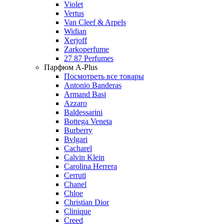
Violet
Vertus
Van Cleef & Arpels
Widian
Xerjoff
Zarkoperfume
27 87 Perfumes
Парфюм A-Plus
Посмотреть все товары
Antonio Banderas
Armand Basi
Azzaro
Baldessarini
Bottega Veneta
Burberry
Bvlgari
Cacharel
Calvin Klein
Carolina Herrera
Cerruti
Chanel
Chloe
Christian Dior
Clinique
Creed