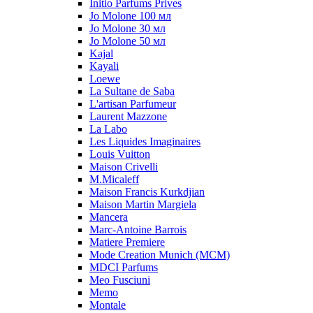
Initio Parfums Prives
Jo Molone 100 мл
Jo Molone 30 мл
Jo Molone 50 мл
Kajal
Kayali
Loewe
La Sultane de Saba
L'artisan Parfumeur
Laurent Mazzone
La Labo
Les Liquides Imaginaires
Louis Vuitton
Maison Crivelli
M.Micaleff
Maison Francis Kurkdjian
Maison Martin Margiela
Mancera
Marc-Antoine Barrois
Matiere Premiere
Mode Creation Munich (MCM)
MDCI Parfums
Meo Fusciuni
Memo
Montale