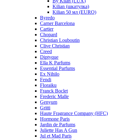
By Kilan (LUX)
Kilian (шкатулка)
Kilian 50 мл (EURO)
Byredo
Carner Barcelona
Cartier
Chopard
Christian Louboutin
Clive Christian
Creed
Diptyque
Ella K Parfums
Essential Parfums
Ex Nihilo
Fendi
Floraiku
Franck Boclet
Frederic Malle
Genyum
Gritti
Haute Fragrance Company (HFC)
Hormone Paris
Jardin de Parfums
Juliette Has A Gun
Jul et Mad Paris