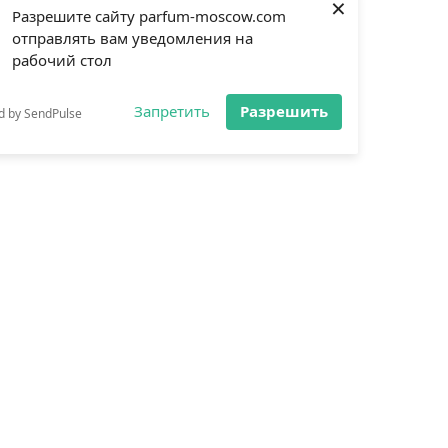
×
Разрешите сайту parfum-moscow.com
отправлять вам уведомления на
рабочий стол
Запретить
Разрешить
d by SendPulse