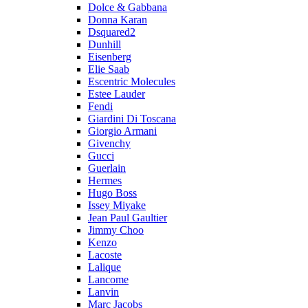
Dolce & Gabbana
Donna Karan
Dsquared2
Dunhill
Eisenberg
Elie Saab
Escentric Molecules
Estee Lauder
Fendi
Giardini Di Toscana
Giorgio Armani
Givenchy
Gucci
Guerlain
Hermes
Hugo Boss
Issey Miyake
Jean Paul Gaultier
Jimmy Choo
Kenzo
Lacoste
Lalique
Lancome
Lanvin
Marc Jacobs