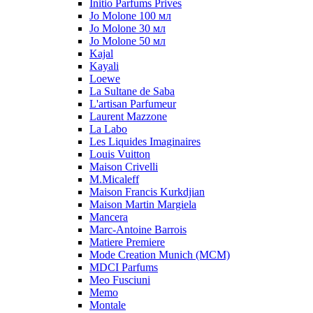
Initio Parfums Prives
Jo Molone 100 мл
Jo Molone 30 мл
Jo Molone 50 мл
Kajal
Kayali
Loewe
La Sultane de Saba
L'artisan Parfumeur
Laurent Mazzone
La Labo
Les Liquides Imaginaires
Louis Vuitton
Maison Crivelli
M.Micaleff
Maison Francis Kurkdjian
Maison Martin Margiela
Mancera
Marc-Antoine Barrois
Matiere Premiere
Mode Creation Munich (MCM)
MDCI Parfums
Meo Fusciuni
Memo
Montale