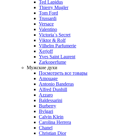
Ted Lapidus
Thierry Mugler
Tom Ford
Trussardi
Versace
Valentino
Victoria`s Secret
Viktor & Rolf
Vilhelm Parfumerie
Xerjoff
Yves Saint Laurent
Zarkoperfume
Мужские духи
Посмотреть все товары
Amouage
Antonio Banderas
Alfred Dunhill
Azzaro
Baldessarini
Burberry
Bvlgari
Calvin Klein
Carolina Herrera
Chanel
Christian Dior