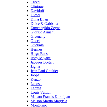
Creed
Clinique
Davidoff
Diesel
Dima Bilan
Dolce & Gabbana
Ermenegildo Zegna
Giorgio Armani
Givenchy
Gucci
Guerlain
Hermes
Hugo Boss
Issey Miyake
Jacques Bogart
Jaguar
Jean Paul Gaultier
Joop!
Kenzo
Lacoste
Lattafa
Louis Vuitton
Maison Francis Kurkdjian
Maison Martin Margiela
Montblanc