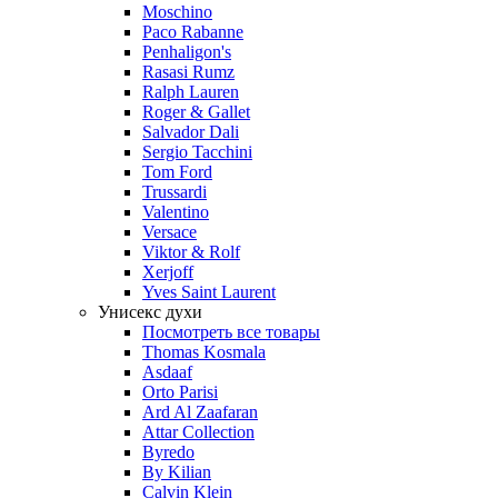
Moschino
Paco Rabanne
Penhaligon's
Rasasi Rumz
Ralph Lauren
Roger & Gallet
Salvador Dali
Sergio Tacchini
Tom Ford
Trussardi
Valentino
Versace
Viktor & Rolf
Xerjoff
Yves Saint Laurent
Унисекс духи
Посмотреть все товары
Thomas Kosmala
Asdaaf
Orto Parisi
Ard Al Zaafaran
Attar Collection
Byredo
By Kilian
Calvin Klein