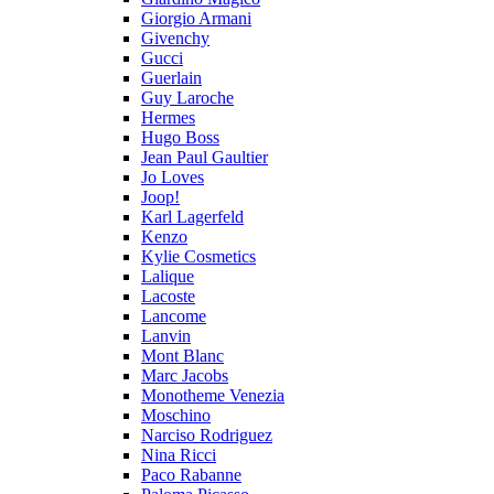
Giorgio Armani
Givenchy
Gucci
Guerlain
Guy Laroche
Hermes
Hugo Boss
Jean Paul Gaultier
Jo Loves
Joop!
Karl Lagerfeld
Kenzo
Kylie Cosmetics
Lalique
Lacoste
Lancome
Lanvin
Mont Blanc
Marc Jacobs
Monotheme Venezia
Moschino
Narciso Rodriguez
Nina Ricci
Paco Rabanne