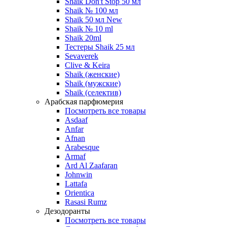
Shaik Don't Stop 50 мл
Shaik № 100 мл
Shaik 50 мл New
Shaik № 10 ml
Shaik 20ml
Тестеры Shaik 25 мл
Sevaverek
Clive & Keira
Shaik (женские)
Shaik (мужские)
Shaik (селектив)
Арабская парфюмерия
Посмотреть все товары
Asdaaf
Anfar
Afnan
Arabesque
Armaf
Ard Al Zaafaran
Johnwin
Lattafa
Orientica
Rasasi Rumz
Дезодоранты
Посмотреть все товары