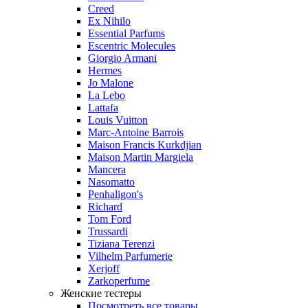
Creed
Ex Nihilo
Essential Parfums
Escentric Molecules
Giorgio Armani
Hermes
Jo Malone
La Lebo
Lattafa
Louis Vuitton
Marc-Antoine Barrois
Maison Francis Kurkdjian
Maison Martin Margiela
Mancera
Nasomatto
Penhaligon's
Richard
Tom Ford
Trussardi
Tiziana Terenzi
Vilhelm Parfumerie
Xerjoff
Zarkoperfume
Женские тестеры
Посмотреть все товары