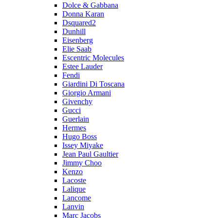
Dolce & Gabbana
Donna Karan
Dsquared2
Dunhill
Eisenberg
Elie Saab
Escentric Molecules
Estee Lauder
Fendi
Giardini Di Toscana
Giorgio Armani
Givenchy
Gucci
Guerlain
Hermes
Hugo Boss
Issey Miyake
Jean Paul Gaultier
Jimmy Choo
Kenzo
Lacoste
Lalique
Lancome
Lanvin
Marc Jacobs