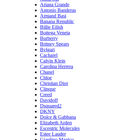
Ariana Grande
Antonio Banderas
Armand Basi
Banana Republic
Billie Eilish
Bottega Veneta
Burberry
Britney Spears
Bvlgari
Cacharel
Calvin Klein
Carolina Herrera
Chanel
Chloe
Christian Dior
Clinque
Creed
Davidoff
Dsquared2
DKNY
Dolce & Gabbana
Elizabeth Arden
Escentric Molecules
Estee Lauder
Giardino Magico