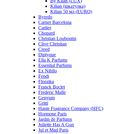
By Kilan (LUX)
Kilian (шкатулка)
Kilian 50 мл (EURO)
Byredo
Carner Barcelona
Cartier
Chopard
Christian Louboutin
Clive Christian
Creed
Diptyque
Ella K Parfums
Essential Parfums
Ex Nihilo
Fendi
Floraiku
Franck Boclet
Frederic Malle
Genyum
Gritti
Haute Fragrance Company (HFC)
Hormone Paris
Jardin de Parfums
Juliette Has A Gun
Jul et Mad Paris