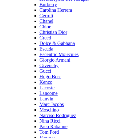
Burberry
Carolina Herrera
Cerruti
Chanel
Chloe
Christian Dior
Creed
Dolce & Gabbana
Escada
Escentric Molecules
Giorgio Armani
Givenchy
Gucci
Hugo Boss
Kenzo
Lacoste
Lancome
Lanvin
Marc Jacobs
Moschino
Narciso Rodriguez
Nina Ricci
Paco Rabanne
Tom Ford
Versace