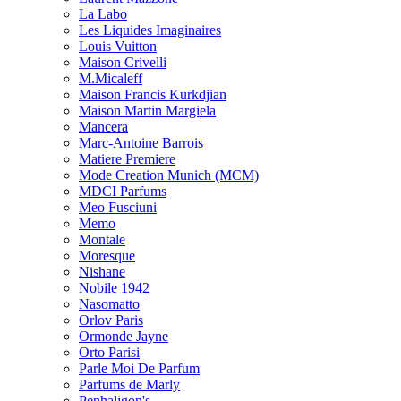
La Labo
Les Liquides Imaginaires
Louis Vuitton
Maison Crivelli
M.Micaleff
Maison Francis Kurkdjian
Maison Martin Margiela
Mancera
Marc-Antoine Barrois
Matiere Premiere
Mode Creation Munich (MCM)
MDCI Parfums
Meo Fusciuni
Memo
Montale
Moresque
Nishane
Nobile 1942
Nasomatto
Orlov Paris
Ormonde Jayne
Orto Parisi
Parle Moi De Parfum
Parfums de Marly
Penhaligon's