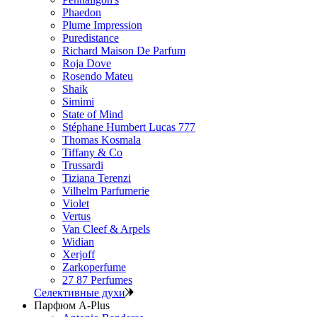
Phaedon
Plume Impression
Puredistance
Richard Maison De Parfum
Roja Dove
Rosendo Mateu
Shaik
Simimi
State of Mind
Stéphane Humbert Lucas 777
Thomas Kosmala
Tiffany & Co
Trussardi
Tiziana Terenzi
Vilhelm Parfumerie
Violet
Vertus
Van Cleef & Arpels
Widian
Xerjoff
Zarkoperfume
27 87 Perfumes
Селективные духи
Парфюм A-Plus