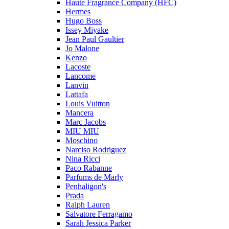
Haute Fragrance Company (HFC)
Hermes
Hugo Boss
Issey Miyake
Jean Paul Gaultier
Jo Malone
Kenzo
Lacoste
Lancome
Lanvin
Lattafa
Louis Vuitton
Mancera
Marc Jacobs
MIU MIU
Moschino
Narciso Rodriguez
Nina Ricci
Paco Rabanne
Parfums de Marly
Penhaligon's
Prada
Ralph Lauren
Salvatore Ferragamo
Sarah Jessica Parker