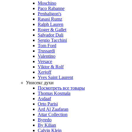
Moschino
Paco Rabanne
Penhaligon's
Rasasi Rumz
Ralph Lauren
Roger & Gallet
Salvador Dali
Sergio Tacchini
Tom Ford
Trussardi
Valentino
Versace
Viktor & Rolf
Xerjoff
Yves Saint Laurent
Унисекс духи
Посмотреть все товары
Thomas Kosmala
Asdaaf
Orto Parisi
Ard Al Zaafaran
Attar Collection
Byredo
By Kilian
Calvin Klein