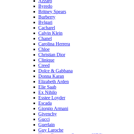
Azzaro
Byredo
Britney Spears
Burberry
Bvlgari
Cacharel
Calvin Klein
Chanel
Carolina Herrera
Chloe
Christian Dior
Clinique
Creed
Dolce & Gabbana
Donna Karan
Elizabeth Arden
Elie Saab
Ex Nihilo
Esstee Loyder
Escada
Giorgio Armani
Givenchy
Gucci
Guerlain
Guy Laroche