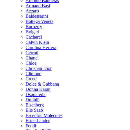
Antonio Banderas
Armand Basi
Azzaro
Baldessarini
Bottega Veneta
Burberry
Bvlgari
Cacharel
Calvin Klein
Carolina Herrera
Cerruti
Chanel
Chloe
Christian Dior
Clinique
Creed
Dolce & Gabbana
Donna Karan
Dsquared2
Dunhill
Eisenberg
Elie Saab
Escentric Molecules
Estee Lauder
Fendi