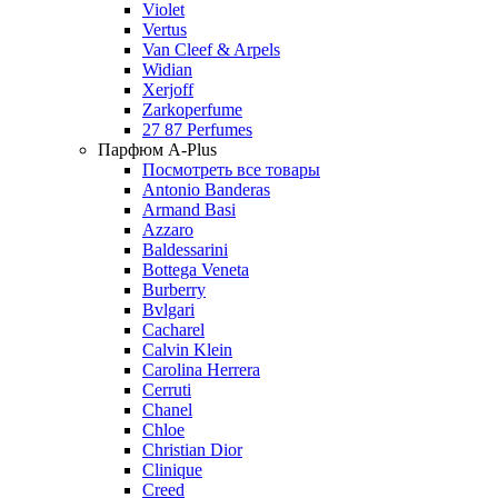
Violet
Vertus
Van Cleef & Arpels
Widian
Xerjoff
Zarkoperfume
27 87 Perfumes
Парфюм A-Plus
Посмотреть все товары
Antonio Banderas
Armand Basi
Azzaro
Baldessarini
Bottega Veneta
Burberry
Bvlgari
Cacharel
Calvin Klein
Carolina Herrera
Cerruti
Chanel
Chloe
Christian Dior
Clinique
Creed