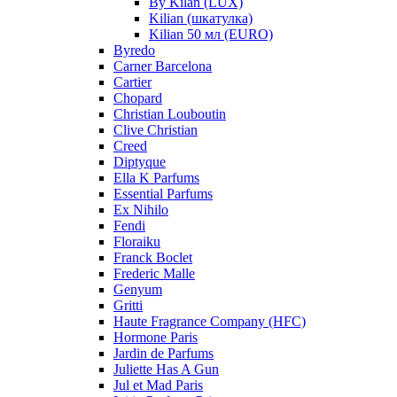
By Kilan (LUX)
Kilian (шкатулка)
Kilian 50 мл (EURO)
Byredo
Carner Barcelona
Cartier
Chopard
Christian Louboutin
Clive Christian
Creed
Diptyque
Ella K Parfums
Essential Parfums
Ex Nihilo
Fendi
Floraiku
Franck Boclet
Frederic Malle
Genyum
Gritti
Haute Fragrance Company (HFC)
Hormone Paris
Jardin de Parfums
Juliette Has A Gun
Jul et Mad Paris