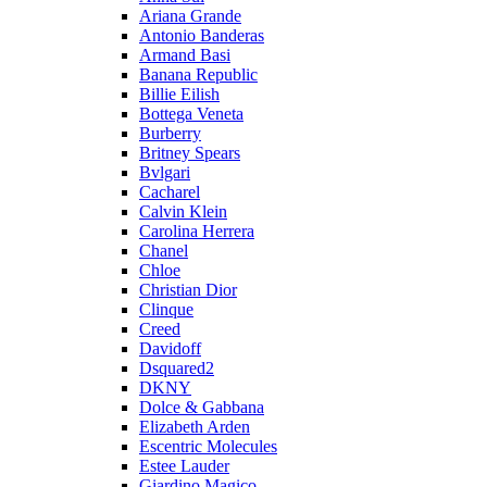
Ariana Grande
Antonio Banderas
Armand Basi
Banana Republic
Billie Eilish
Bottega Veneta
Burberry
Britney Spears
Bvlgari
Cacharel
Calvin Klein
Carolina Herrera
Chanel
Chloe
Christian Dior
Clinque
Creed
Davidoff
Dsquared2
DKNY
Dolce & Gabbana
Elizabeth Arden
Escentric Molecules
Estee Lauder
Giardino Magico