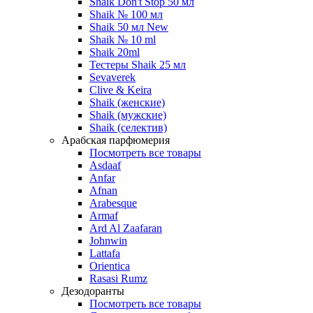
Shaik Don't Stop 50 мл
Shaik № 100 мл
Shaik 50 мл New
Shaik № 10 ml
Shaik 20ml
Тестеры Shaik 25 мл
Sevaverek
Clive & Keira
Shaik (женские)
Shaik (мужские)
Shaik (селектив)
Арабская парфюмерия
Посмотреть все товары
Asdaaf
Anfar
Afnan
Arabesque
Armaf
Ard Al Zaafaran
Johnwin
Lattafa
Orientica
Rasasi Rumz
Дезодоранты
Посмотреть все товары