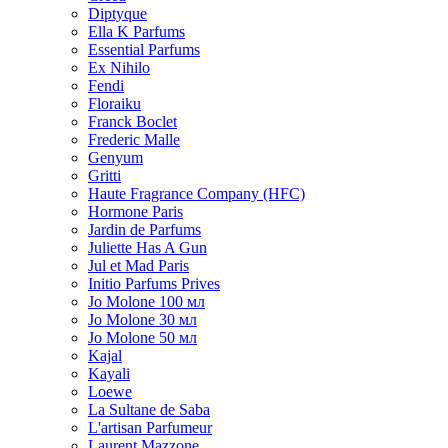
Diptyque
Ella K Parfums
Essential Parfums
Ex Nihilo
Fendi
Floraiku
Franck Boclet
Frederic Malle
Genyum
Gritti
Haute Fragrance Company (HFC)
Hormone Paris
Jardin de Parfums
Juliette Has A Gun
Jul et Mad Paris
Initio Parfums Prives
Jo Molone 100 мл
Jo Molone 30 мл
Jo Molone 50 мл
Kajal
Kayali
Loewe
La Sultane de Saba
L'artisan Parfumeur
Laurent Mazzone