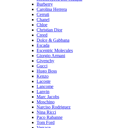
Burberry
Carolina Herrera
Cerruti
Chanel
Chloe
Christian Dior
Creed
Dolce & Gabbana
Escada
Escentric Molecules
Giorgio Armani
Givenchy
Gucci
Hugo Boss
Kenzo
Lacoste
Lancome
Lanvin
Marc Jacobs
Moschino
Narciso Rodriguez
Nina Ricci
Paco Rabanne
Tom Ford
Versace