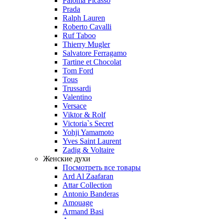
Paloma Picasso
Prada
Ralph Lauren
Roberto Cavalli
Ruf Taboo
Thierry Mugler
Salvatore Ferragamo
Tartine et Chocolat
Tom Ford
Tous
Trussardi
Valentino
Versace
Viktor & Rolf
Victoria`s Secret
Yohji Yamamoto
Yves Saint Laurent
Zadig & Voltaire
Женские духи
Посмотреть все товары
Ard Al Zaafaran
Attar Collection
Antonio Banderas
Amouage
Armand Basi