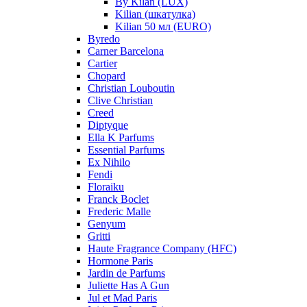
By Kilan (LUX)
Kilian (шкатулка)
Kilian 50 мл (EURO)
Byredo
Carner Barcelona
Cartier
Chopard
Christian Louboutin
Clive Christian
Creed
Diptyque
Ella K Parfums
Essential Parfums
Ex Nihilo
Fendi
Floraiku
Franck Boclet
Frederic Malle
Genyum
Gritti
Haute Fragrance Company (HFC)
Hormone Paris
Jardin de Parfums
Juliette Has A Gun
Jul et Mad Paris