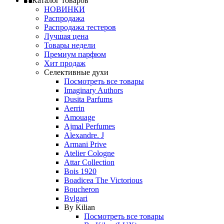
Каталог товаров
НОВИНКИ
Распродажа
Распродажа тестеров
Лучшая цена
Товары недели
Премиум парфюм
Хит продаж
Селективные духи
Посмотреть все товары
Imaginary Authors
Dusita Parfums
Aerrin
Amouage
Ajmal Perfumes
Alexandre. J
Armani Prive
Atelier Cologne
Attar Collection
Bois 1920
Boadicea The Victorious
Boucheron
Bvlgari
By Kilian
Посмотреть все товары