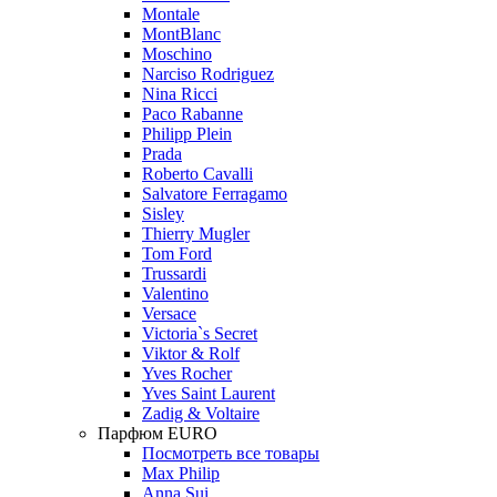
Montale
MontBlanc
Moschino
Narciso Rodriguez
Nina Ricci
Paco Rabanne
Philipp Plein
Prada
Roberto Cavalli
Salvatore Ferragamo
Sisley
Thierry Mugler
Tom Ford
Trussardi
Valentino
Versace
Victoria`s Secret
Viktor & Rolf
Yves Rocher
Yves Saint Laurent
Zadig & Voltaire
Парфюм EURO
Посмотреть все товары
Max Philip
Anna Sui