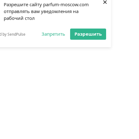
×
Разрешите сайту parfum-moscow.com
отправлять вам уведомления на
рабочий стол
Запретить
Разрешить
d by SendPulse