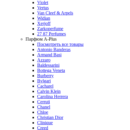
Violet
Vertus
Van Cleef & Arpels
Widian
Xerjoff
Zarkoperfume
27 87 Perfumes
Парфюм A-Plus
Посмотреть все товары
Antonio Banderas
Armand Basi
Azzaro
Baldessarini
Bottega Veneta
Burberry
Bvlgari
Cacharel
Calvin Klein
Carolina Herrera
Cerruti
Chanel
Chloe
Christian Dior
Clinique
Creed