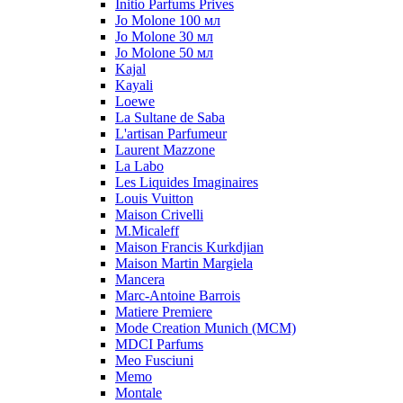
Initio Parfums Prives
Jo Molone 100 мл
Jo Molone 30 мл
Jo Molone 50 мл
Kajal
Kayali
Loewe
La Sultane de Saba
L'artisan Parfumeur
Laurent Mazzone
La Labo
Les Liquides Imaginaires
Louis Vuitton
Maison Crivelli
M.Micaleff
Maison Francis Kurkdjian
Maison Martin Margiela
Mancera
Marc-Antoine Barrois
Matiere Premiere
Mode Creation Munich (MCM)
MDCI Parfums
Meo Fusciuni
Memo
Montale