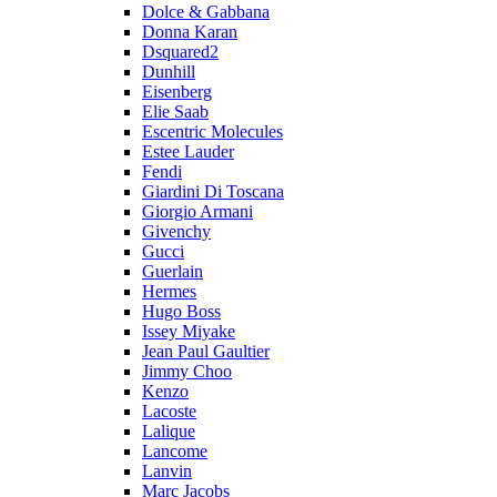
Dolce & Gabbana
Donna Karan
Dsquared2
Dunhill
Eisenberg
Elie Saab
Escentric Molecules
Estee Lauder
Fendi
Giardini Di Toscana
Giorgio Armani
Givenchy
Gucci
Guerlain
Hermes
Hugo Boss
Issey Miyake
Jean Paul Gaultier
Jimmy Choo
Kenzo
Lacoste
Lalique
Lancome
Lanvin
Marc Jacobs