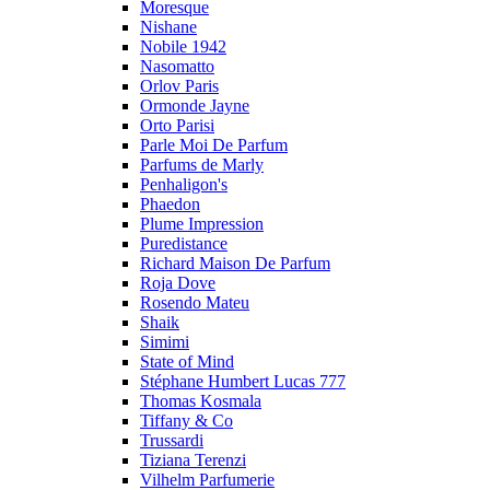
Moresque
Nishane
Nobile 1942
Nasomatto
Orlov Paris
Ormonde Jayne
Orto Parisi
Parle Moi De Parfum
Parfums de Marly
Penhaligon's
Phaedon
Plume Impression
Puredistance
Richard Maison De Parfum
Roja Dove
Rosendo Mateu
Shaik
Simimi
State of Mind
Stéphane Humbert Lucas 777
Thomas Kosmala
Tiffany & Co
Trussardi
Tiziana Terenzi
Vilhelm Parfumerie