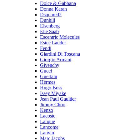
Dolce & Gabbana
Donna Karan
Dsquared2
Dunhill
Eisenberg
Elie Saab
Escentric Molecules
Estee Lauder
Fendi
Giardini Di Toscana
Giorgio Armani
Givenchy
Gucci
Guerlain
Hermes
Hugo Boss
Issey Miyake
Jean Paul Gaultier
Jimmy Choo
Kenzo
Lacoste
Lalique
Lancome
Lanvin
Marc Jacobs