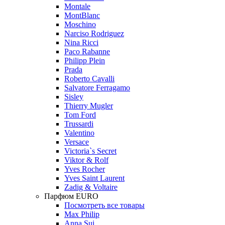
Montale
MontBlanc
Moschino
Narciso Rodriguez
Nina Ricci
Paco Rabanne
Philipp Plein
Prada
Roberto Cavalli
Salvatore Ferragamo
Sisley
Thierry Mugler
Tom Ford
Trussardi
Valentino
Versace
Victoria`s Secret
Viktor & Rolf
Yves Rocher
Yves Saint Laurent
Zadig & Voltaire
Парфюм EURO
Посмотреть все товары
Max Philip
Anna Sui