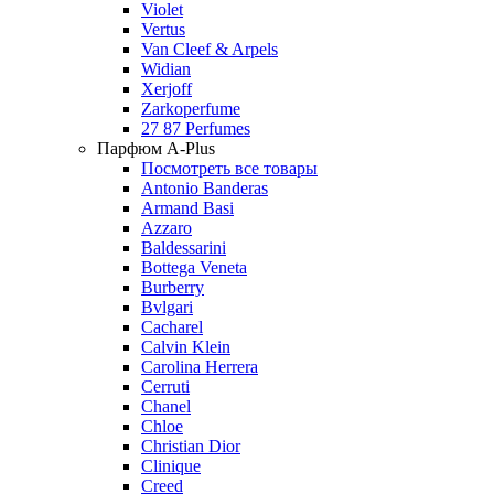
Violet
Vertus
Van Cleef & Arpels
Widian
Xerjoff
Zarkoperfume
27 87 Perfumes
Парфюм A-Plus
Посмотреть все товары
Antonio Banderas
Armand Basi
Azzaro
Baldessarini
Bottega Veneta
Burberry
Bvlgari
Cacharel
Calvin Klein
Carolina Herrera
Cerruti
Chanel
Chloe
Christian Dior
Clinique
Creed