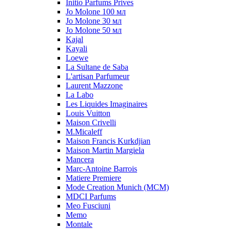
Initio Parfums Prives
Jo Molone 100 мл
Jo Molone 30 мл
Jo Molone 50 мл
Kajal
Kayali
Loewe
La Sultane de Saba
L'artisan Parfumeur
Laurent Mazzone
La Labo
Les Liquides Imaginaires
Louis Vuitton
Maison Crivelli
M.Micaleff
Maison Francis Kurkdjian
Maison Martin Margiela
Mancera
Marc-Antoine Barrois
Matiere Premiere
Mode Creation Munich (MCM)
MDCI Parfums
Meo Fusciuni
Memo
Montale