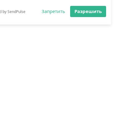
×
Разрешите сайту parfum-moscow.com
отправлять вам уведомления на
рабочий стол
Запретить
Разрешить
d by SendPulse