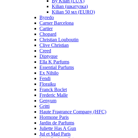
By Kilan (LUX)
Kilian (шкатулка)
Kilian 50 мл (EURO)
Byredo
Carner Barcelona
Cartier
Chopard
Christian Louboutin
Clive Christian
Creed
Diptyque
Ella K Parfums
Essential Parfums
Ex Nihilo
Fendi
Floraiku
Franck Boclet
Frederic Malle
Genyum
Gritti
Haute Fragrance Company (HFC)
Hormone Paris
Jardin de Parfums
Juliette Has A Gun
Jul et Mad Paris