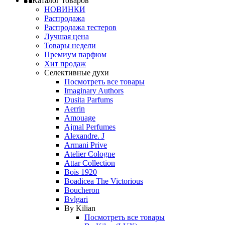
Каталог товаров
НОВИНКИ
Распродажа
Распродажа тестеров
Лучшая цена
Товары недели
Премиум парфюм
Хит продаж
Селективные духи
Посмотреть все товары
Imaginary Authors
Dusita Parfums
Aerrin
Amouage
Ajmal Perfumes
Alexandre. J
Armani Prive
Atelier Cologne
Attar Collection
Bois 1920
Boadicea The Victorious
Boucheron
Bvlgari
By Kilian
Посмотреть все товары