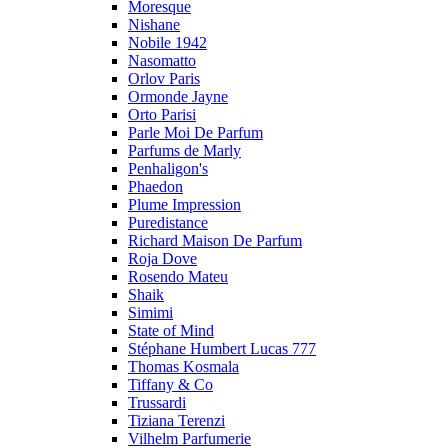
Moresque
Nishane
Nobile 1942
Nasomatto
Orlov Paris
Ormonde Jayne
Orto Parisi
Parle Moi De Parfum
Parfums de Marly
Penhaligon's
Phaedon
Plume Impression
Puredistance
Richard Maison De Parfum
Roja Dove
Rosendo Mateu
Shaik
Simimi
State of Mind
Stéphane Humbert Lucas 777
Thomas Kosmala
Tiffany & Co
Trussardi
Tiziana Terenzi
Vilhelm Parfumerie