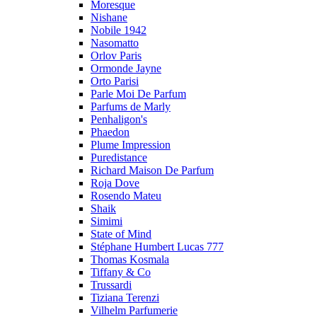
Moresque
Nishane
Nobile 1942
Nasomatto
Orlov Paris
Ormonde Jayne
Orto Parisi
Parle Moi De Parfum
Parfums de Marly
Penhaligon's
Phaedon
Plume Impression
Puredistance
Richard Maison De Parfum
Roja Dove
Rosendo Mateu
Shaik
Simimi
State of Mind
Stéphane Humbert Lucas 777
Thomas Kosmala
Tiffany & Co
Trussardi
Tiziana Terenzi
Vilhelm Parfumerie