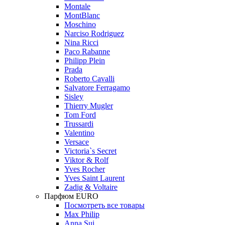
Montale
MontBlanc
Moschino
Narciso Rodriguez
Nina Ricci
Paco Rabanne
Philipp Plein
Prada
Roberto Cavalli
Salvatore Ferragamo
Sisley
Thierry Mugler
Tom Ford
Trussardi
Valentino
Versace
Victoria`s Secret
Viktor & Rolf
Yves Rocher
Yves Saint Laurent
Zadig & Voltaire
Парфюм EURO
Посмотреть все товары
Max Philip
Anna Sui