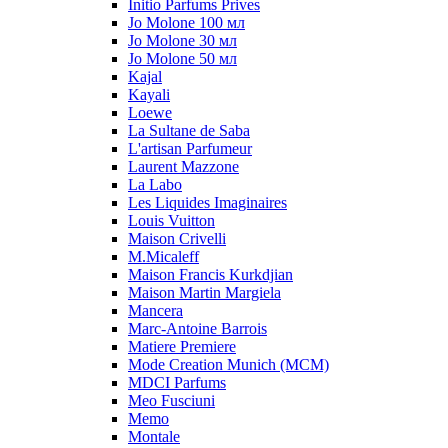
Initio Parfums Prives
Jo Molone 100 мл
Jo Molone 30 мл
Jo Molone 50 мл
Kajal
Kayali
Loewe
La Sultane de Saba
L'artisan Parfumeur
Laurent Mazzone
La Labo
Les Liquides Imaginaires
Louis Vuitton
Maison Crivelli
M.Micaleff
Maison Francis Kurkdjian
Maison Martin Margiela
Mancera
Marc-Antoine Barrois
Matiere Premiere
Mode Creation Munich (MCM)
MDCI Parfums
Meo Fusciuni
Memo
Montale