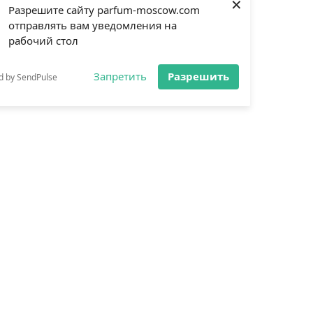
×
Разрешите сайту parfum-moscow.com
отправлять вам уведомления на
рабочий стол
Запретить
Разрешить
d by SendPulse