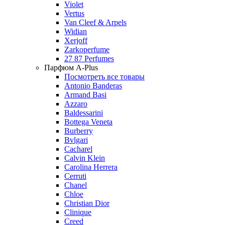
Violet
Vertus
Van Cleef & Arpels
Widian
Xerjoff
Zarkoperfume
27 87 Perfumes
Парфюм A-Plus
Посмотреть все товары
Antonio Banderas
Armand Basi
Azzaro
Baldessarini
Bottega Veneta
Burberry
Bvlgari
Cacharel
Calvin Klein
Carolina Herrera
Cerruti
Chanel
Chloe
Christian Dior
Clinique
Creed