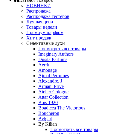
Каталог товаров
НОВИНКИ
Распродажа
Распродажа тестеров
Лучшая цена
Товары недели
Премиум парфюм
Хит продаж
Селективные духи
Посмотреть все товары
Imaginary Authors
Dusita Parfums
Aerrin
Amouage
Ajmal Perfumes
Alexandre. J
Armani Prive
Atelier Cologne
Attar Collection
Bois 1920
Boadicea The Victorious
Boucheron
Bvlgari
By Kilian
Посмотреть все товары