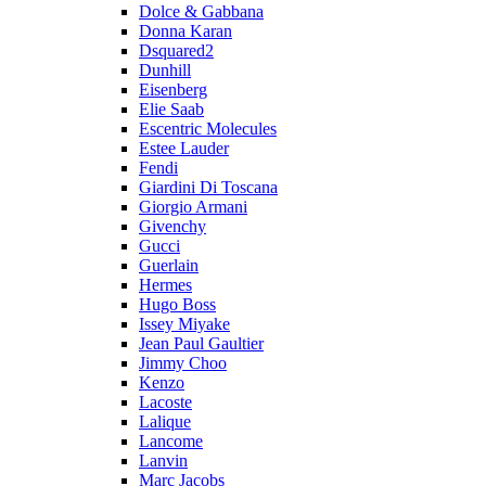
Dolce & Gabbana
Donna Karan
Dsquared2
Dunhill
Eisenberg
Elie Saab
Escentric Molecules
Estee Lauder
Fendi
Giardini Di Toscana
Giorgio Armani
Givenchy
Gucci
Guerlain
Hermes
Hugo Boss
Issey Miyake
Jean Paul Gaultier
Jimmy Choo
Kenzo
Lacoste
Lalique
Lancome
Lanvin
Marc Jacobs