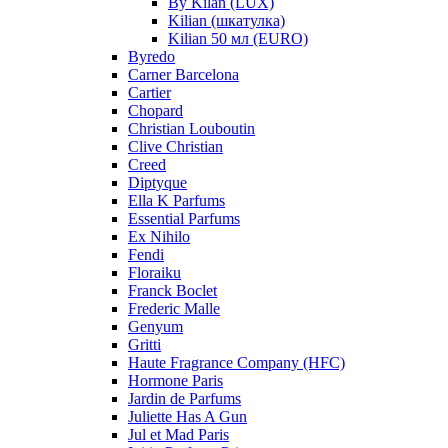
By Kilan (LUX)
Kilian (шкатулка)
Kilian 50 мл (EURO)
Byredo
Carner Barcelona
Cartier
Chopard
Christian Louboutin
Clive Christian
Creed
Diptyque
Ella K Parfums
Essential Parfums
Ex Nihilo
Fendi
Floraiku
Franck Boclet
Frederic Malle
Genyum
Gritti
Haute Fragrance Company (HFC)
Hormone Paris
Jardin de Parfums
Juliette Has A Gun
Jul et Mad Paris