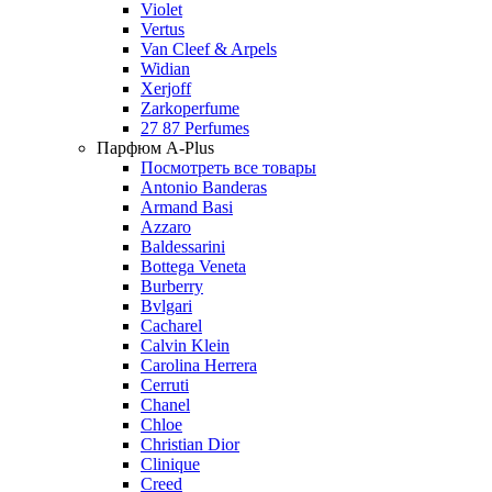
Violet
Vertus
Van Cleef & Arpels
Widian
Xerjoff
Zarkoperfume
27 87 Perfumes
Парфюм A-Plus
Посмотреть все товары
Antonio Banderas
Armand Basi
Azzaro
Baldessarini
Bottega Veneta
Burberry
Bvlgari
Cacharel
Calvin Klein
Carolina Herrera
Cerruti
Chanel
Chloe
Christian Dior
Clinique
Creed