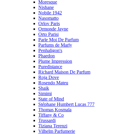
Moresque
Nishane
Nobile 1942
Nasomatto
Orlov Paris
Ormonde Jayne
Orto Parisi
Parle Moi De Parfum
Parfums de Marly
Penhaligon's
Phaedon
Plume Impression
Puredistance
Richard Maison De Parfum
Roja Dove
Rosendo Mateu
Shaik
Simimi
State of Mind
Stéphane Humbert Lucas 777
Thomas Kosmala
Tiffany & Co
Trussardi
Tiziana Terenzi
Vilhelm Parfumerie