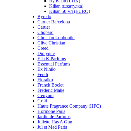
By Kilan (LUX)
Kilian (шкатулка)
Kilian 50 мл (EURO)
Byredo
Carner Barcelona
Cartier
Chopard
Christian Louboutin
Clive Christian
Creed
Diptyque
Ella K Parfums
Essential Parfums
Ex Nihilo
Fendi
Floraiku
Franck Boclet
Frederic Malle
Genyum
Gritti
Haute Fragrance Company (HFC)
Hormone Paris
Jardin de Parfums
Juliette Has A Gun
Jul et Mad Paris