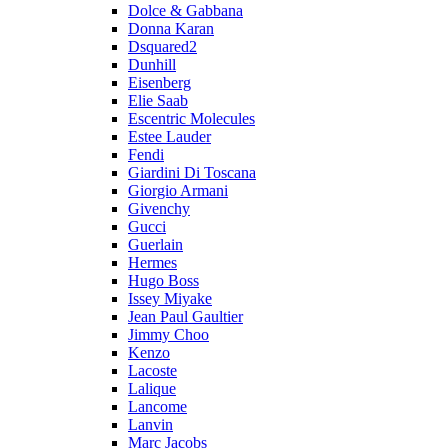
Dolce & Gabbana
Donna Karan
Dsquared2
Dunhill
Eisenberg
Elie Saab
Escentric Molecules
Estee Lauder
Fendi
Giardini Di Toscana
Giorgio Armani
Givenchy
Gucci
Guerlain
Hermes
Hugo Boss
Issey Miyake
Jean Paul Gaultier
Jimmy Choo
Kenzo
Lacoste
Lalique
Lancome
Lanvin
Marc Jacobs