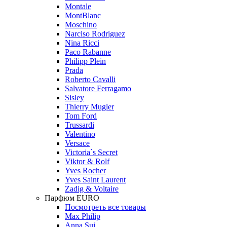
Montale
MontBlanc
Moschino
Narciso Rodriguez
Nina Ricci
Paco Rabanne
Philipp Plein
Prada
Roberto Cavalli
Salvatore Ferragamo
Sisley
Thierry Mugler
Tom Ford
Trussardi
Valentino
Versace
Victoria`s Secret
Viktor & Rolf
Yves Rocher
Yves Saint Laurent
Zadig & Voltaire
Парфюм EURO
Посмотреть все товары
Max Philip
Anna Sui