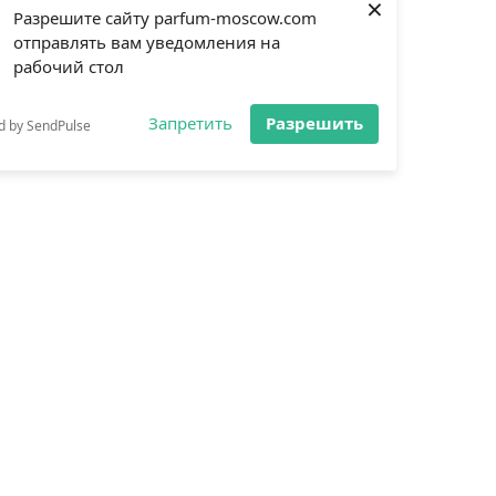
×
Разрешите сайту parfum-moscow.com
отправлять вам уведомления на
рабочий стол
Запретить
Разрешить
d by SendPulse