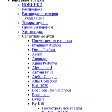
Каталог товаров
НОВИНКИ
Распродажа
Распродажа тестеров
Лучшая цена
Товары недели
Премиум парфюм
Хит продаж
Селективные духи
Посмотреть все товары
Imaginary Authors
Dusita Parfums
Aerrin
Amouage
Ajmal Perfumes
Alexandre. J
Armani Prive
Atelier Cologne
Attar Collection
Bois 1920
Boadicea The Victorious
Boucheron
Bvlgari
By Kilian
Посмотреть все товары