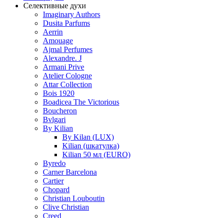
Селективные духи
Imaginary Authors
Dusita Parfums
Aerrin
Amouage
Ajmal Perfumes
Alexandre. J
Armani Prive
Atelier Cologne
Attar Collection
Bois 1920
Boadicea The Victorious
Boucheron
Bvlgari
By Kilian
By Kilan (LUX)
Kilian (шкатулка)
Kilian 50 мл (EURO)
Byredo
Carner Barcelona
Cartier
Chopard
Christian Louboutin
Clive Christian
Creed