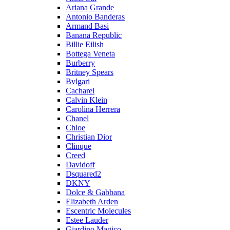
Ariana Grande
Antonio Banderas
Armand Basi
Banana Republic
Billie Eilish
Bottega Veneta
Burberry
Britney Spears
Bvlgari
Cacharel
Calvin Klein
Carolina Herrera
Chanel
Chloe
Christian Dior
Clinque
Creed
Davidoff
Dsquared2
DKNY
Dolce & Gabbana
Elizabeth Arden
Escentric Molecules
Estee Lauder
Giardino Magico