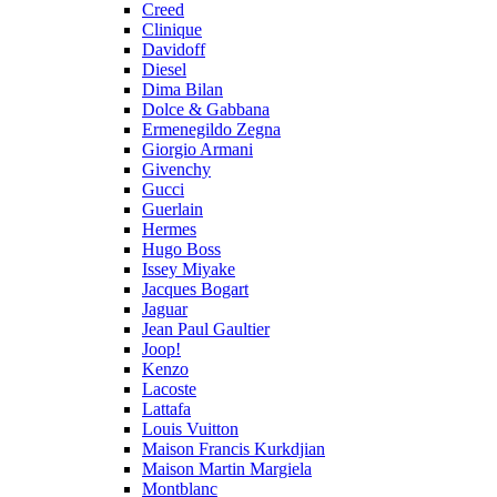
Creed
Clinique
Davidoff
Diesel
Dima Bilan
Dolce & Gabbana
Ermenegildo Zegna
Giorgio Armani
Givenchy
Gucci
Guerlain
Hermes
Hugo Boss
Issey Miyake
Jacques Bogart
Jaguar
Jean Paul Gaultier
Joop!
Kenzo
Lacoste
Lattafa
Louis Vuitton
Maison Francis Kurkdjian
Maison Martin Margiela
Montblanc