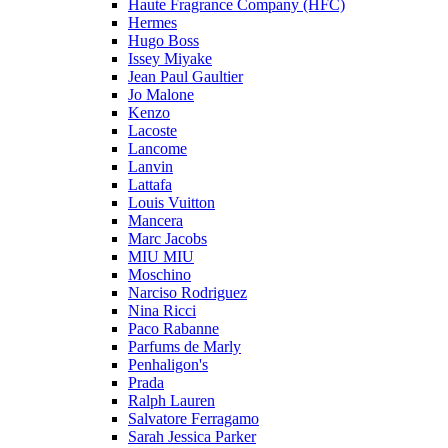
Haute Fragrance Company (HFC)
Hermes
Hugo Boss
Issey Miyake
Jean Paul Gaultier
Jo Malone
Kenzo
Lacoste
Lancome
Lanvin
Lattafa
Louis Vuitton
Mancera
Marc Jacobs
MIU MIU
Moschino
Narciso Rodriguez
Nina Ricci
Paco Rabanne
Parfums de Marly
Penhaligon's
Prada
Ralph Lauren
Salvatore Ferragamo
Sarah Jessica Parker