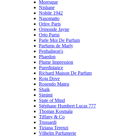
Moresque
Nishane
Nobile 1942
Nasomatto
Orlov Paris
Ormonde Jayne
Orto Parisi
Parle Moi De Parfum
Parfums de Marly
Penhaligon's
Phaedon
Plume Impression
Puredistance
Richard Maison De Parfum
Roja Dove
Rosendo Mateu
Shaik
Simimi
State of Mind
Stéphane Humbert Lucas 777
Thomas Kosmala
Tiffany & Co
Trussardi
Tiziana Terenzi
Vilhelm Parfumerie