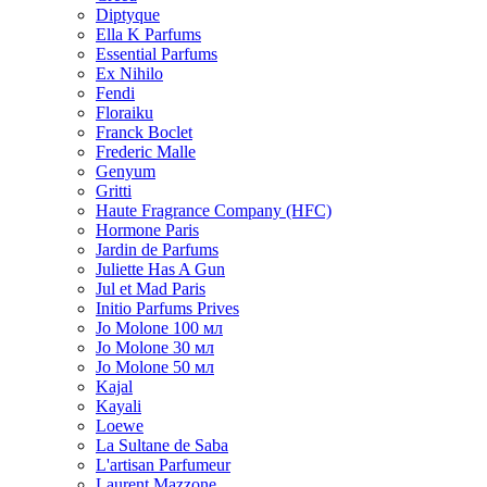
Diptyque
Ella K Parfums
Essential Parfums
Ex Nihilo
Fendi
Floraiku
Franck Boclet
Frederic Malle
Genyum
Gritti
Haute Fragrance Company (HFC)
Hormone Paris
Jardin de Parfums
Juliette Has A Gun
Jul et Mad Paris
Initio Parfums Prives
Jo Molone 100 мл
Jo Molone 30 мл
Jo Molone 50 мл
Kajal
Kayali
Loewe
La Sultane de Saba
L'artisan Parfumeur
Laurent Mazzone