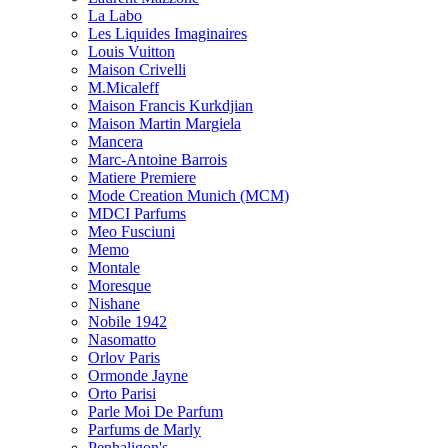
La Labo
Les Liquides Imaginaires
Louis Vuitton
Maison Crivelli
M.Micaleff
Maison Francis Kurkdjian
Maison Martin Margiela
Mancera
Marc-Antoine Barrois
Matiere Premiere
Mode Creation Munich (MCM)
MDCI Parfums
Meo Fusciuni
Memo
Montale
Moresque
Nishane
Nobile 1942
Nasomatto
Orlov Paris
Ormonde Jayne
Orto Parisi
Parle Moi De Parfum
Parfums de Marly
Penhaligon's