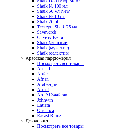
Shaik Don't Stop 50 мл
Shaik № 100 мл
Shaik 50 мл New
Shaik № 10 ml
Shaik 20ml
Тестеры Shaik 25 мл
Sevaverek
Clive & Keira
Shaik (женские)
Shaik (мужские)
Shaik (селектив)
Арабская парфюмерия
Посмотреть все товары
Asdaaf
Anfar
Afnan
Arabesque
Armaf
Ard Al Zaafaran
Johnwin
Lattafa
Orientica
Rasasi Rumz
Дезодоранты
Посмотреть все товары