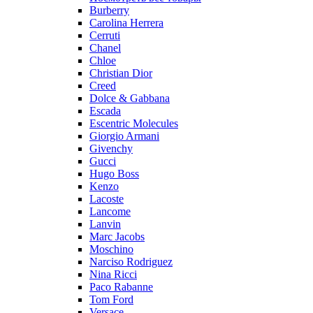
Burberry
Carolina Herrera
Cerruti
Chanel
Chloe
Christian Dior
Creed
Dolce & Gabbana
Escada
Escentric Molecules
Giorgio Armani
Givenchy
Gucci
Hugo Boss
Kenzo
Lacoste
Lancome
Lanvin
Marc Jacobs
Moschino
Narciso Rodriguez
Nina Ricci
Paco Rabanne
Tom Ford
Versace