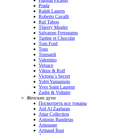
Paloma Picasso
Prada
Ralph Lauren
Roberto Cavalli
Ruf Taboo
Thierry Mugler
Salvatore Ferragamo
Tartine et Chocolat
Tom Ford
Tous
Trussardi
Valentino
Versace
Viktor & Rolf
Victoria`s Secret
Yohji Yamamoto
Yves Saint Laurent
Zadig & Voltaire
Женские духи
Посмотреть все товары
Ard Al Zaafaran
Attar Collection
Antonio Banderas
Amouage
Armand Basi