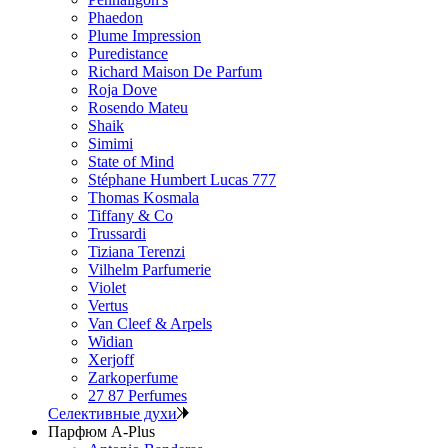
Phaedon
Plume Impression
Puredistance
Richard Maison De Parfum
Roja Dove
Rosendo Mateu
Shaik
Simimi
State of Mind
Stéphane Humbert Lucas 777
Thomas Kosmala
Tiffany & Co
Trussardi
Tiziana Terenzi
Vilhelm Parfumerie
Violet
Vertus
Van Cleef & Arpels
Widian
Xerjoff
Zarkoperfume
27 87 Perfumes
Селективные духи
Парфюм A-Plus