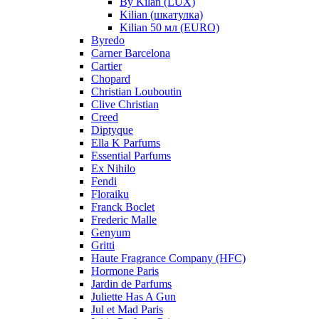
By Kilan (LUX)
Kilian (шкатулка)
Kilian 50 мл (EURO)
Byredo
Carner Barcelona
Cartier
Chopard
Christian Louboutin
Clive Christian
Creed
Diptyque
Ella K Parfums
Essential Parfums
Ex Nihilo
Fendi
Floraiku
Franck Boclet
Frederic Malle
Genyum
Gritti
Haute Fragrance Company (HFC)
Hormone Paris
Jardin de Parfums
Juliette Has A Gun
Jul et Mad Paris