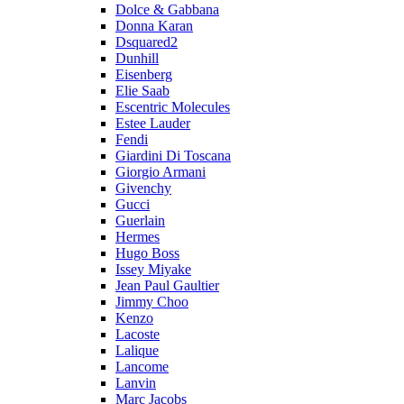
Dolce & Gabbana
Donna Karan
Dsquared2
Dunhill
Eisenberg
Elie Saab
Escentric Molecules
Estee Lauder
Fendi
Giardini Di Toscana
Giorgio Armani
Givenchy
Gucci
Guerlain
Hermes
Hugo Boss
Issey Miyake
Jean Paul Gaultier
Jimmy Choo
Kenzo
Lacoste
Lalique
Lancome
Lanvin
Marc Jacobs