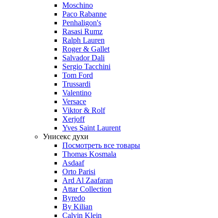
Moschino
Paco Rabanne
Penhaligon's
Rasasi Rumz
Ralph Lauren
Roger & Gallet
Salvador Dali
Sergio Tacchini
Tom Ford
Trussardi
Valentino
Versace
Viktor & Rolf
Xerjoff
Yves Saint Laurent
Унисекс духи
Посмотреть все товары
Thomas Kosmala
Asdaaf
Orto Parisi
Ard Al Zaafaran
Attar Collection
Byredo
By Kilian
Calvin Klein