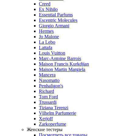
Creed
Ex Nihilo
Essential Parfums
Escentric Molecules
Giorgio Armani
Hermes
Jo Malone
La Lebo
Lattafa
Louis Vuitton
Marc-Antoine Barrois
Maison Francis Kurkdjian
Maison Martin Margiela
Mancera
Nasomatto
Penhaligon's
Richard
Tom Ford
Trussardi
Tiziana Terenzi
Vilhelm Parfumerie
Xerjoff
Zarkoperfume
Женские тестеры
Посмотреть все товары