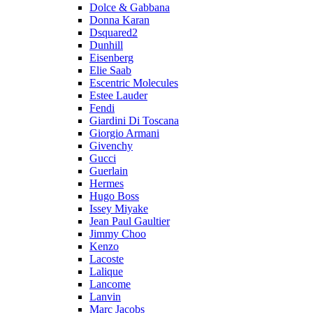
Dolce & Gabbana
Donna Karan
Dsquared2
Dunhill
Eisenberg
Elie Saab
Escentric Molecules
Estee Lauder
Fendi
Giardini Di Toscana
Giorgio Armani
Givenchy
Gucci
Guerlain
Hermes
Hugo Boss
Issey Miyake
Jean Paul Gaultier
Jimmy Choo
Kenzo
Lacoste
Lalique
Lancome
Lanvin
Marc Jacobs