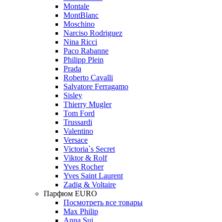
Montale
MontBlanc
Moschino
Narciso Rodriguez
Nina Ricci
Paco Rabanne
Philipp Plein
Prada
Roberto Cavalli
Salvatore Ferragamo
Sisley
Thierry Mugler
Tom Ford
Trussardi
Valentino
Versace
Victoria`s Secret
Viktor & Rolf
Yves Rocher
Yves Saint Laurent
Zadig & Voltaire
Парфюм EURO
Посмотреть все товары
Max Philip
Anna Sui