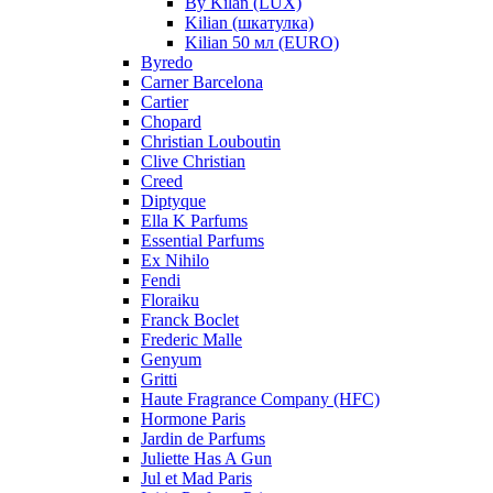
By Kilan (LUX)
Kilian (шкатулка)
Kilian 50 мл (EURO)
Byredo
Carner Barcelona
Cartier
Chopard
Christian Louboutin
Clive Christian
Creed
Diptyque
Ella K Parfums
Essential Parfums
Ex Nihilo
Fendi
Floraiku
Franck Boclet
Frederic Malle
Genyum
Gritti
Haute Fragrance Company (HFC)
Hormone Paris
Jardin de Parfums
Juliette Has A Gun
Jul et Mad Paris