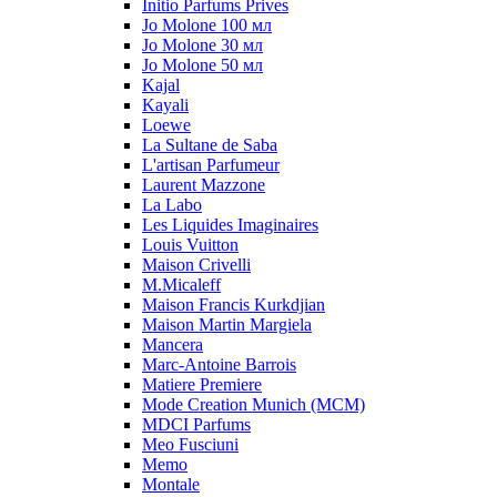
Initio Parfums Prives
Jo Molone 100 мл
Jo Molone 30 мл
Jo Molone 50 мл
Kajal
Kayali
Loewe
La Sultane de Saba
L'artisan Parfumeur
Laurent Mazzone
La Labo
Les Liquides Imaginaires
Louis Vuitton
Maison Crivelli
M.Micaleff
Maison Francis Kurkdjian
Maison Martin Margiela
Mancera
Marc-Antoine Barrois
Matiere Premiere
Mode Creation Munich (MCM)
MDCI Parfums
Meo Fusciuni
Memo
Montale