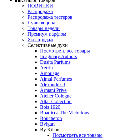
Каталог товаров
НОВИНКИ
Распродажа
Распродажа тестеров
Лучшая цена
Товары недели
Премиум парфюм
Хит продаж
Селективные духи
Посмотреть все товары
Imaginary Authors
Dusita Parfums
Aerrin
Amouage
Ajmal Perfumes
Alexandre. J
Armani Prive
Atelier Cologne
Attar Collection
Bois 1920
Boadicea The Victorious
Boucheron
Bvlgari
By Kilian
Посмотреть все товары