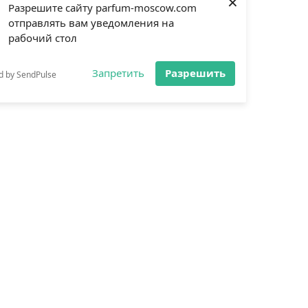
×
Разрешите сайту parfum-moscow.com
отправлять вам уведомления на
рабочий стол
Запретить
Разрешить
d by SendPulse