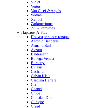
Violet
Vertus
Van Cleef & Arpels
Widian
Xerjoff
Zarkoperfume
27 87 Perfumes
Парфюм A-Plus
Посмотреть все товары
Antonio Banderas
Armand Basi
Azzaro
Baldessarini
Bottega Veneta
Burberry
Bvlgari
Cacharel
Calvin Klein
Carolina Herrera
Cerruti
Chanel
Chloe
Christian Dior
Clinique
Creed