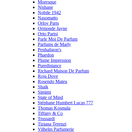
Moresque
Nishane
Nobile 1942
Nasomatto
Orlov Paris
Ormonde Jayne
Orto Parisi
Parle Moi De Parfum
Parfums de Marly
Penhaligon's
Phaedon
Plume Impression
Puredistance
Richard Maison De Parfum
Roja Dove
Rosendo Mateu
Shaik
Simimi
State of Mind
Stéphane Humbert Lucas 777
Thomas Kosmala
Tiffany & Co
Trussardi
Tiziana Terenzi
Vilhelm Parfumerie