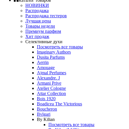
Каталог товаров
НОВИНКИ
Распродажа
Распродажа тестеров
Лучшая цена
Товары недели
Премиум парфюм
Хит продаж
Селективные духи
Посмотреть все товары
Imaginary Authors
Dusita Parfums
Aerrin
Amouage
Ajmal Perfumes
Alexandre. J
Armani Prive
Atelier Cologne
Attar Collection
Bois 1920
Boadicea The Victorious
Boucheron
Bvlgari
By Kilian
Посмотреть все товары