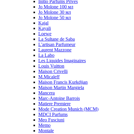
Initio Parfums Prives
Jo Molone 100 мл
Jo Molone 30 мл
Jo Molone 50 мл
Kajal
Kayali
Loewe
La Sultane de Saba
L'artisan Parfumeur
Laurent Mazzone
La Labo
Les Liquides Imaginaires
Louis Vuitton
Maison Crivelli
M.Micaleff
Maison Francis Kurkdjian
Maison Martin Margiela
Mancera
Marc-Antoine Barrois
Matiere Premiere
Mode Creation Munich (MCM)
MDCI Parfums
Meo Fusciuni
Memo
Montale