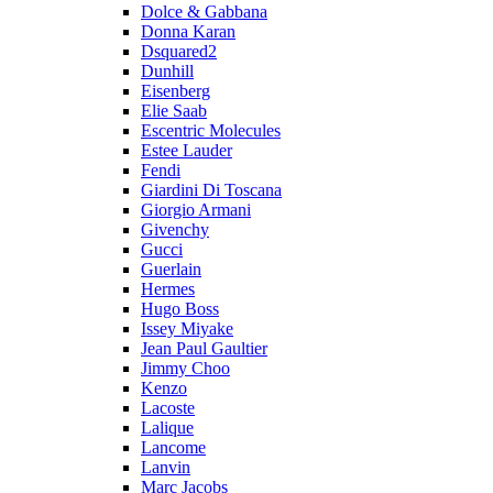
Dolce & Gabbana
Donna Karan
Dsquared2
Dunhill
Eisenberg
Elie Saab
Escentric Molecules
Estee Lauder
Fendi
Giardini Di Toscana
Giorgio Armani
Givenchy
Gucci
Guerlain
Hermes
Hugo Boss
Issey Miyake
Jean Paul Gaultier
Jimmy Choo
Kenzo
Lacoste
Lalique
Lancome
Lanvin
Marc Jacobs