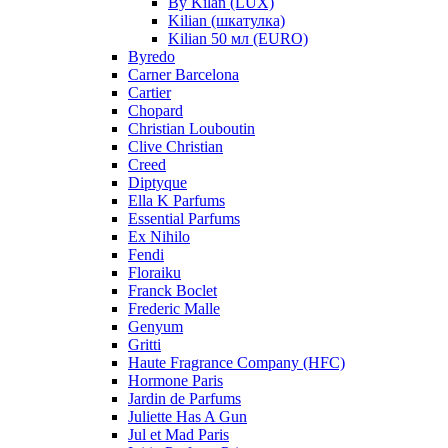
By Kilan (LUX)
Kilian (шкатулка)
Kilian 50 мл (EURO)
Byredo
Carner Barcelona
Cartier
Chopard
Christian Louboutin
Clive Christian
Creed
Diptyque
Ella K Parfums
Essential Parfums
Ex Nihilo
Fendi
Floraiku
Franck Boclet
Frederic Malle
Genyum
Gritti
Haute Fragrance Company (HFC)
Hormone Paris
Jardin de Parfums
Juliette Has A Gun
Jul et Mad Paris