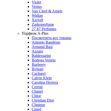
Violet
Vertus
Van Cleef & Arpels
Widian
Xerjoff
Zarkoperfume
27 87 Perfumes
Парфюм A-Plus
Посмотреть все товары
Antonio Banderas
Armand Basi
Azzaro
Baldessarini
Bottega Veneta
Burberry
Bvlgari
Cacharel
Calvin Klein
Carolina Herrera
Cerruti
Chanel
Chloe
Christian Dior
Clinique
Creed