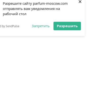
×
Разрешите сайту parfum-moscow.com
отправлять вам уведомления на
рабочий стол
Запретить
Разрешить
d by SendPulse