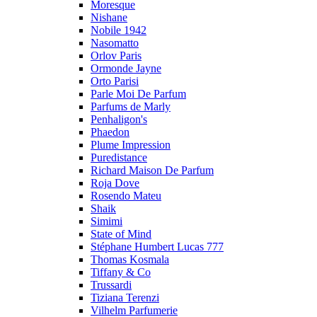
Moresque
Nishane
Nobile 1942
Nasomatto
Orlov Paris
Ormonde Jayne
Orto Parisi
Parle Moi De Parfum
Parfums de Marly
Penhaligon's
Phaedon
Plume Impression
Puredistance
Richard Maison De Parfum
Roja Dove
Rosendo Mateu
Shaik
Simimi
State of Mind
Stéphane Humbert Lucas 777
Thomas Kosmala
Tiffany & Co
Trussardi
Tiziana Terenzi
Vilhelm Parfumerie