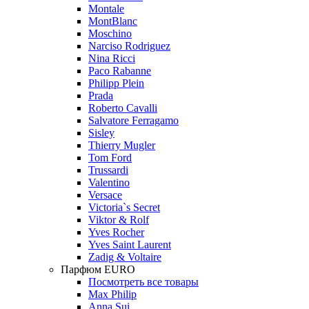
Montale
MontBlanc
Moschino
Narciso Rodriguez
Nina Ricci
Paco Rabanne
Philipp Plein
Prada
Roberto Cavalli
Salvatore Ferragamo
Sisley
Thierry Mugler
Tom Ford
Trussardi
Valentino
Versace
Victoria`s Secret
Viktor & Rolf
Yves Rocher
Yves Saint Laurent
Zadig & Voltaire
Парфюм EURO
Посмотреть все товары
Max Philip
Anna Sui